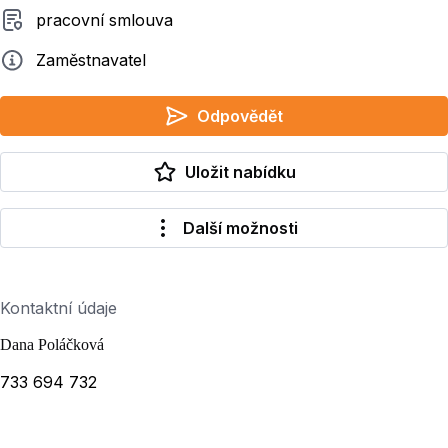
Typ smluvního vztahu
pracovní smlouva
Zadavatel
Zaměstnavatel
Odpovědět
Uložit nabídku
Další možnosti
Kontaktní údaje
Dana Poláčková
733 694 732