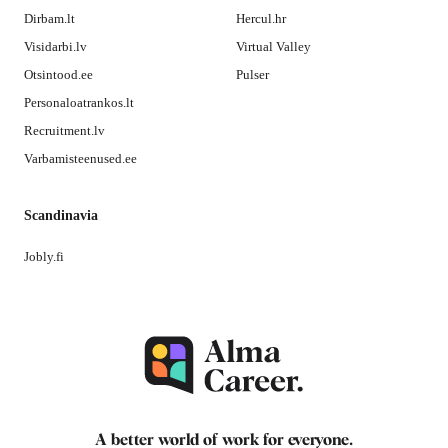
Dirbam.lt
Hercul.hr
Visidarbi.lv
Virtual Valley
Otsintood.ee
Pulser
Personaloatrankos.lt
Recruitment.lv
Varbamisteenused.ee
Scandinavia
Jobly.fi
A better world of work for
everyone
.