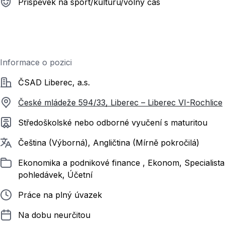
Příspěvek na sport/kulturu/volný čas
Informace o pozici
Společnost
ČSAD Liberec, a.s.
České mládeže 594/33, Liberec – Liberec VI-Rochlice
Požadované vzdělání
Středoškolské nebo odborné vyučení s maturitou
Požadované jazyky
Čeština (Výborná), Angličtina (Mírně pokročilá)
Zařazeno
Ekonomika a podnikové finance , Ekonom, Specialista
pohledávek, Účetní
Typ pracovního poměru
Práce na plný úvazek
Délka pracovního poměru
Na dobu neurčitou