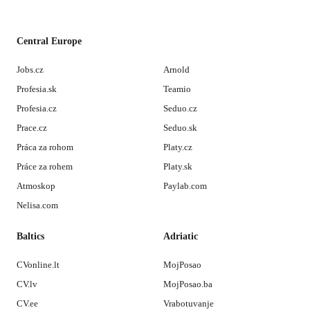
Central Europe
Jobs.cz
Arnold
Profesia.sk
Teamio
Profesia.cz
Seduo.cz
Prace.cz
Seduo.sk
Práca za rohom
Platy.cz
Práce za rohem
Platy.sk
Atmoskop
Paylab.com
Nelisa.com
Baltics
Adriatic
CVonline.lt
MojPosao
CV.lv
MojPosao.ba
CV.ee
Vrabotuvanje