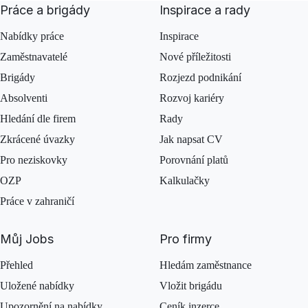
Práce a brigády
Inspirace a rady
Nabídky práce
Inspirace
Zaměstnavatelé
Nové příležitosti
Brigády
Rozjezd podnikání
Absolventi
Rozvoj kariéry
Hledání dle firem
Rady
Zkrácené úvazky
Jak napsat CV
Pro neziskovky
Porovnání platů
OZP
Kalkulačky
Práce v zahraničí
Můj Jobs
Pro firmy
Přehled
Hledám zaměstnance
Uložené nabídky
Vložit brigádu
Upozornění na nabídky
Ceník inzerce