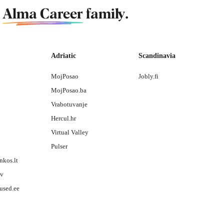
f
Alma Career
family.
Adriatic
Scandinavia
MojPosao
Jobly.fi
MojPosao.ba
Vrabotuvanje
Hercul.hr
Virtual Valley
Pulser
nkos.lt
lv
used.ee