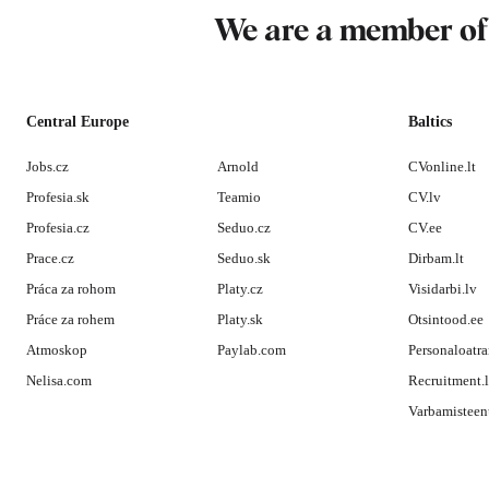
We are a member o
Central Europe
Baltics
Jobs.cz
Arnold
CVonline.lt
Profesia.sk
Teamio
CV.lv
Profesia.cz
Seduo.cz
CV.ee
Prace.cz
Seduo.sk
Dirbam.lt
Práca za rohom
Platy.cz
Visidarbi.lv
Práce za rohem
Platy.sk
Otsintood.ee
Atmoskop
Paylab.com
Personaloatra
Nelisa.com
Recruitment.
Varbamisteen