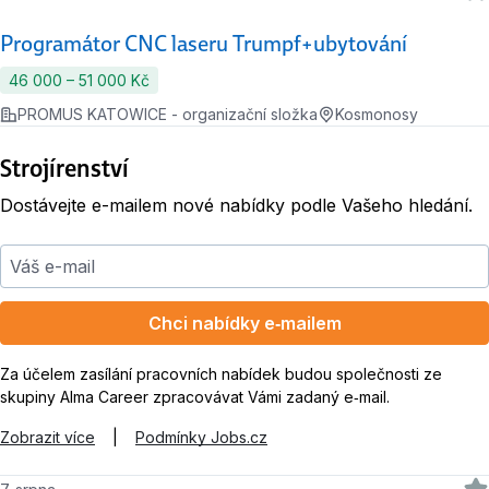
Programátor CNC laseru Trumpf+ubytování
46 000 ‍–‍ 51 000 Kč
PROMUS KATOWICE - organizační složka
Kosmonosy
Strojírenství
Dostávejte e-mailem nové nabídky podle Vašeho hledání.
Váš e-mail
Chci nabídky e‑mailem
Za účelem zasílání pracovních nabídek budou společnosti ze
skupiny Alma Career zpracovávat Vámi zadaný e‑mail.
Zobrazit více
|
Podmínky Jobs.cz