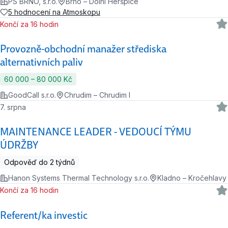
PS BRNO, s.r.o.
Brno – Dolní Heršpice
5 hodnocení na Atmoskopu
Končí za 16 hodin
Provozně-obchodní manažer střediska
alternativních paliv
60 000 ‍–‍ 80 000 Kč
GoodCall s.r.o.
Chrudim – Chrudim I
7. srpna
MAINTENANCE LEADER - VEDOUCÍ TÝMU
ÚDRŽBY
Odpověď do 2 týdnů
Hanon Systems Thermal Technology s.r.o.
Kladno – Kročehlavy
Končí za 16 hodin
Referent/ka investic