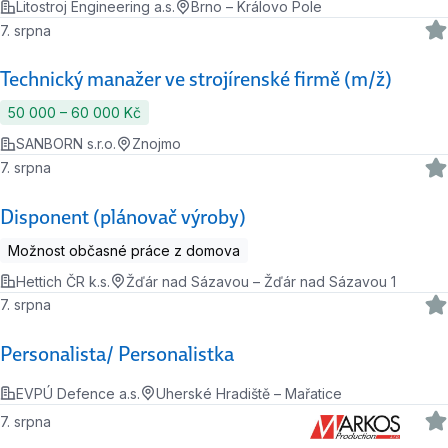
Litostroj Engineering a.s.
Brno – Královo Pole
7. srpna
Technický manažer ve strojírenské firmě (m/ž)
50 000 ‍–‍ 60 000 Kč
SANBORN s.r.o.
Znojmo
7. srpna
Disponent (plánovač výroby)
Možnost občasné práce z domova
Hettich ČR k.s.
Žďár nad Sázavou – Žďár nad Sázavou 1
7. srpna
Personalista/ Personalistka
EVPÚ Defence a.s.
Uherské Hradiště – Mařatice
7. srpna