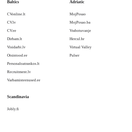
Baltics
Adriatic
CVonline.lt
MojPosao
CV.lv
MojPosao.ba
CV.ee
Vrabotuvanje
Dirbam.lt
Hercul.hr
Visidarbi.lv
Virtual Valley
Otsintood.ee
Pulser
Personaloatrankos.lt
Recruitment.lv
Varbamisteenused.ee
Scandinavia
Jobly.fi