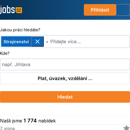
Přihlásit
Me
Jakou práci hledáte?
+ Přidejte více…
Strojírenství
Odebrat
Kde?
např. Jihlava
Plat, úvazek, vzdělání …
Hledat
1 774
Našli jsme
nabídek
7. srpna