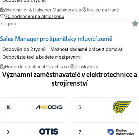
Odpověď do 2 týdnů
Windmöller & Hölscher Machinery k.s.
Kralice na Hané
70 hodnocení na Atmoskopu
7. srpna
Sales Manager pro španělsky mluvící země
Odpověď do 2 týdnů
Možnost občasné práce z domova
Odpovězte teď a budete mezi prvními
Horton International Czech s.r.o.
Zlínský kraj
Významní zaměstnavatelé v elektrotechnice a
strojírenství
18
5
3
7