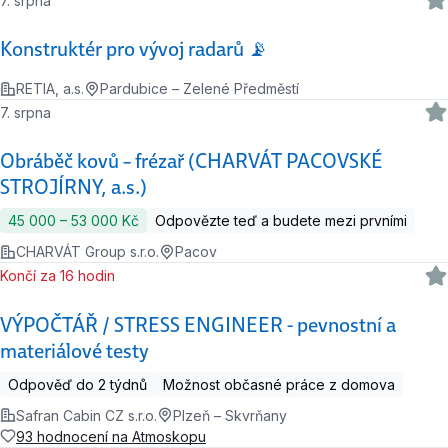
7. srpna
Konstruktér pro vývoj radarů 📡
RETIA, a.s.
Pardubice – Zelené Předměstí
7. srpna
Obráběč kovů – frézař (CHARVÁT PACOVSKÉ
STROJÍRNY, a.s.)
45 000 ‍–‍ 53 000 Kč
Odpovězte teď a budete mezi prvními
CHARVÁT Group s.r.o.
Pacov
Končí za 16 hodin
VÝPOČTÁŘ / STRESS ENGINEER - pevnostní a
materiálové testy
Odpověď do 2 týdnů
Možnost občasné práce z domova
Safran Cabin CZ s.r.o.
Plzeň – Skvrňany
93 hodnocení na Atmoskopu