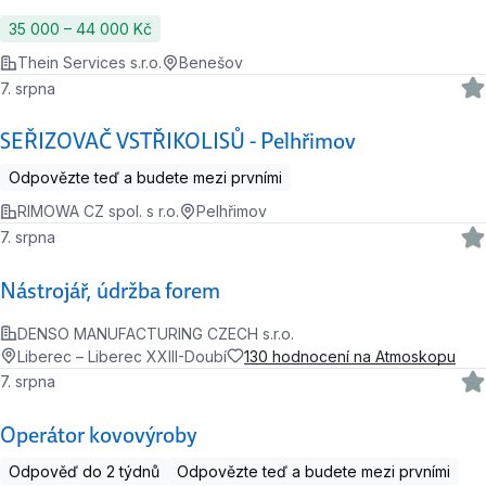
35 000 ‍–‍ 44 000 Kč
Thein Services s.r.o.
Benešov
7. srpna
SEŘIZOVAČ VSTŘIKOLISŮ - Pelhřimov
Odpovězte teď a budete mezi prvními
RIMOWA CZ spol. s r.o.
Pelhřimov
7. srpna
Nástrojář, údržba forem
DENSO MANUFACTURING CZECH s.r.o.
Liberec – Liberec XXIII-Doubí
130 hodnocení na Atmoskopu
7. srpna
Operátor kovovýroby
Odpověď do 2 týdnů
Odpovězte teď a budete mezi prvními