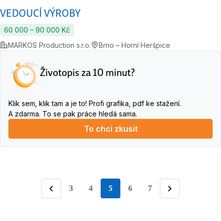
VEDOUCÍ VÝROBY
60 000 ‍–‍ 90 000 Kč
MARKOS Production s.r.o.
Brno – Horní Heršpice
Životopis za 10 minut?
Klik sem, klik tam a je to! Profi grafika, pdf ke stažení.
A zdarma. To se pak práce hledá sama.
To chci zkusit
3
4
5
6
7
stránka
Předchozí
Následující