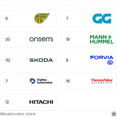
6
7
20
19
112
8
7
16
12
Aktualizováno včera