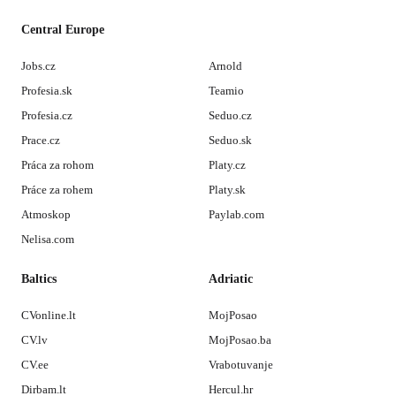
Central Europe
Jobs.cz
Arnold
Profesia.sk
Teamio
Profesia.cz
Seduo.cz
Prace.cz
Seduo.sk
Práca za rohom
Platy.cz
Práce za rohem
Platy.sk
Atmoskop
Paylab.com
Nelisa.com
Baltics
Adriatic
CVonline.lt
MojPosao
CV.lv
MojPosao.ba
CV.ee
Vrabotuvanje
Dirbam.lt
Hercul.hr