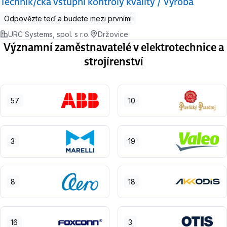
Technik/čka vstupní kontroly kvality / Výroba
Odpovězte teď a budete mezi prvními
URC Systems, spol. s r.o.
Držovice
Významní zaměstnavatelé v elektrotechnice a
strojírenství
57
10
3
19
8
18
16
3