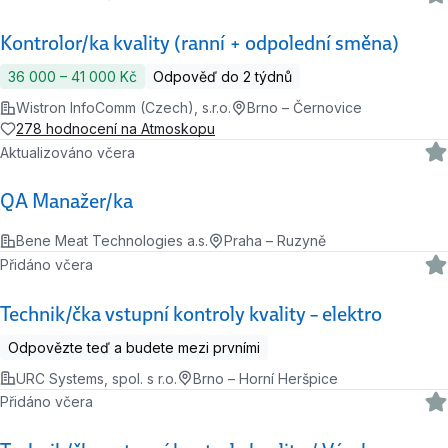
Kontrolor/ka kvality (ranní + odpolední směna)
36 000 ‍–‍ 41 000 Kč
Odpověď do 2 týdnů
Wistron InfoComm (Czech), s.r.o.
Brno – Černovice
278 hodnocení na Atmoskopu
Aktualizováno včera
QA Manažer/ka
Bene Meat Technologies a.s.
Praha – Ruzyně
Přidáno včera
Technik/čka vstupní kontroly kvality – elektro
Odpovězte teď a budete mezi prvními
URC Systems, spol. s r.o.
Brno – Horní Heršpice
Přidáno včera