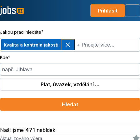
Přihlásit
Me
Jakou práci hledáte?
+ Přidejte více…
Kvalita a kontrola jakosti
Odebrat
Kde?
např. Jihlava
Plat, úvazek, vzdělání …
Hledat
471
Našli jsme
nabídek
Aktualizováno včera