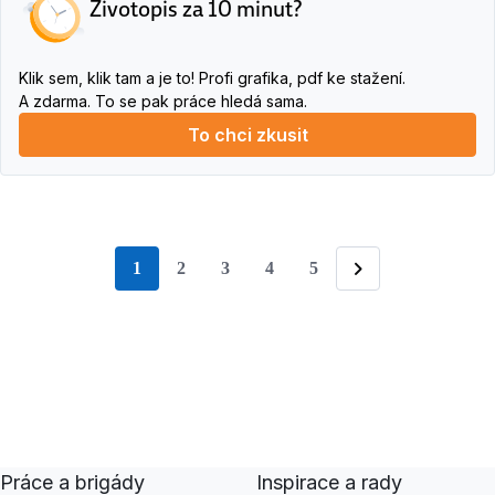
Životopis za 10 minut?
Klik sem, klik tam a je to! Profi grafika, pdf ke stažení.
A zdarma. To se pak práce hledá sama.
To chci zkusit
1
2
3
4
5
stránka
Následující
Práce a brigády
Inspirace a rady