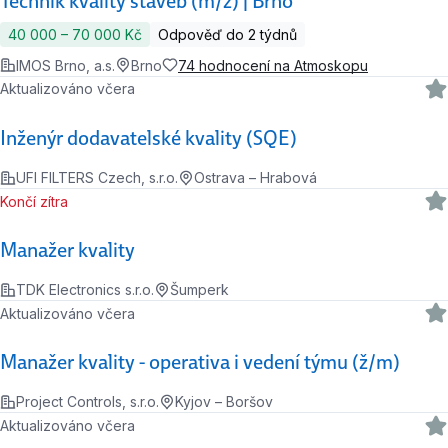
Technik kvality staveb (m/ž) | Brno
40 000 ‍–‍ 70 000 Kč
Odpověď do 2 týdnů
IMOS Brno, a.s.
Brno
74 hodnocení na Atmoskopu
Aktualizováno včera
Inženýr dodavatelské kvality (SQE)
UFI FILTERS Czech, s.r.o.
Ostrava – Hrabová
Končí zítra
Manažer kvality
TDK Electronics s.r.o.
Šumperk
Aktualizováno včera
Manažer kvality - operativa i vedení týmu (ž/m)
Project Controls, s.r.o.
Kyjov – Boršov
Aktualizováno včera