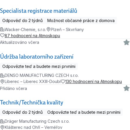
Specialista registrace materiálů
Odpověď do 2 týdnů
Možnost občasné práce z domova
Wacker-Chemie, s.r.o.
Plzeň – Skvrňany
87 hodnocení na Atmoskopu
Aktualizováno včera
Údržba laboratorního zařízení
Odpovězte teď a budete mezi prvními
DENSO MANUFACTURING CZECH s.r.o.
Liberec – Liberec XXIII-Doubí
130 hodnocení na Atmoskopu
Přidáno včera
Technik/Technička kvality
Odpověď do 2 týdnů
Odpovězte teď a budete mezi prvními
Dräger Manufacturing Czech s.r.o.
Klášterec nad Ohří – Vernéřov