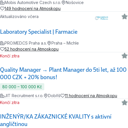
Mobis Automotive Czech s.r.o.
Nošovice
149 hodnocení na Atmoskopu
Aktualizováno včera
Laboratory Specialist | Farmacie
PRO.MED.CS Praha a.s.
Praha – Michle
52 hodnocení na Atmoskopu
Končí zítra
Quality Manager → Plant Manager do 5ti let, až 100
000 CZK + 20% bonus!
80 000 ‍–‍ 100 000 Kč
JIT Recruitment s.r.o.
Dobříš
11 hodnocení na Atmoskopu
Končí zítra
INŽENÝR/KA ZÁKAZNICKÉ KVALITY s aktivní
angličtinou