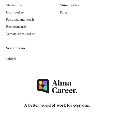
Visidarbi.lv
Virtual Valley
Otsintood.ee
Pulser
Personaloatrankos.lt
Recruitment.lv
Varbamisteenused.ee
Scandinavia
Jobly.fi
A better world of work for
everyone
.