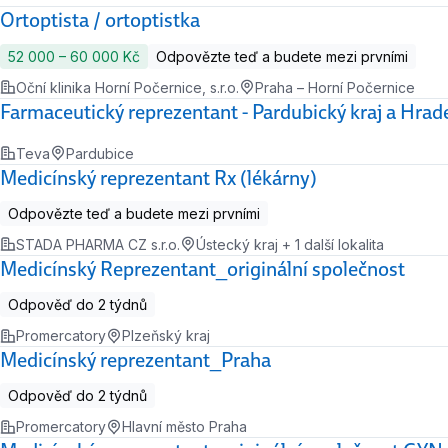
Ortoptista / ortoptistka
52 000 ‍–‍ 60 000 Kč
Odpovězte teď a budete mezi prvními
Oční klinika Horní Počernice, s.r.o.
Praha – Horní Počernice
Farmaceutický reprezentant - Pardubický kraj a Hrad
Teva
Pardubice
Medicínský reprezentant Rx (lékárny)
Odpovězte teď a budete mezi prvními
STADA PHARMA CZ s.r.o.
Ústecký kraj + 1 další lokalita
Medicínský Reprezentant_originální společnost
Odpověď do 2 týdnů
Promercatory
Plzeňský kraj
Medicínský reprezentant_Praha
Odpověď do 2 týdnů
Promercatory
Hlavní město Praha