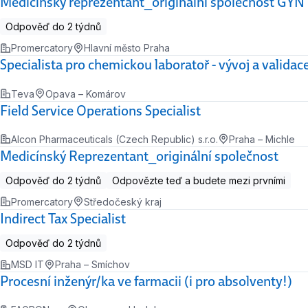
Medicínský reprezentant_originální společnost GYN
Odpověď do 2 týdnů
Promercatory
Hlavní město Praha
Specialista pro chemickou laboratoř - vývoj a validac
Teva
Opava – Komárov
Field Service Operations Specialist
Alcon Pharmaceuticals (Czech Republic) s.r.o.
Praha – Michle
Medicínský Reprezentant_originální společnost
Odpověď do 2 týdnů
Odpovězte teď a budete mezi prvními
Promercatory
Středočeský kraj
Indirect Tax Specialist
Odpověď do 2 týdnů
MSD IT
Praha – Smíchov
Procesní inženýr/ka ve farmacii (i pro absolventy!)