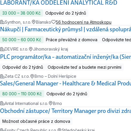
LABORANT/KA ODDĚLENÍ ANALYTICAL R&D
33 000 ‍–‍ 38 000 Kč
Odpověď do 2 týdnů
Synthon, s.r.o.
Blansko
56 hodnocení na Atmoskopu
Nákupčí | Farmaceutický průmysl | vzdálená spolupr
50 000 ‍–‍ 60 000 Kč
Práce převážně z domova
Odpovězte teď
DEVIRE s.r.o.
Jihomoravský kraj
PLC programátor/ka – automatizační inženýr/ka (Si
Odpověď do 2 týdnů
Odpovězte teď a budete mezi prvními
Zeta CZ s.r.o.
Brno – Dolní Heršpice
Sales/General Manager - Healthcare & Medical Prod
80 000 ‍–‍ 110 000 Kč
Odpověď do 2 týdnů
Antal International s.r.o.
Brno
Obchodní zástupce/ Territory Manager pro divizi zdr
Možnost občasné práce z domova
Essity Czech Republic s.r.o.
Středočeský kraj