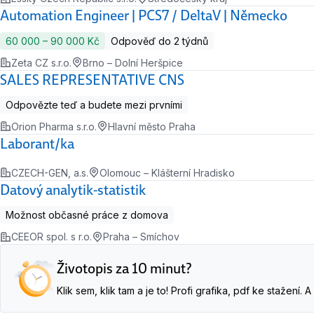
Automation Engineer | PCS7 / DeltaV | Německo
60 000 ‍–‍ 90 000 Kč
Odpověď do 2 týdnů
Zeta CZ s.r.o.
Brno – Dolní Heršpice
SALES REPRESENTATIVE CNS
Odpovězte teď a budete mezi prvními
Orion Pharma s.r.o.
Hlavní město Praha
Laborant/ka
CZECH-GEN, a.s.
Olomouc – Klášterní Hradisko
Datový analytik-statistik
Možnost občasné práce z domova
CEEOR spol. s r.o.
Praha – Smíchov
Životopis za 10 minut?
Klik sem, klik tam a je to! Profi grafika, pdf ke stažení