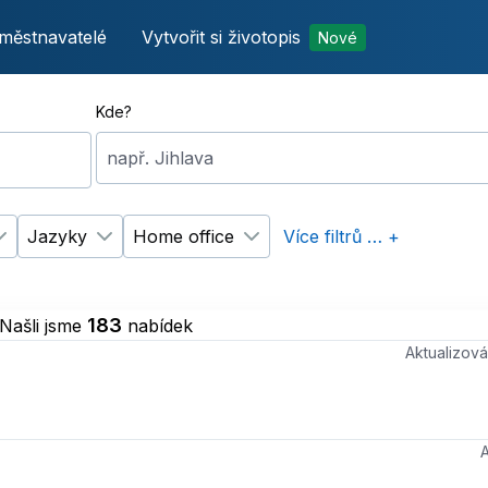
městnavatelé
Vytvořit si životopis
Nové
Kde?
např. Jihlava
Jazyky
Home office
Více filtrů … +
p úvazku
Změnit filtr
Vzdělání
Změnit filtr
Jazyky
Změnit filtr
Home office
183
Našli jsme
nabídek
Aktualizo