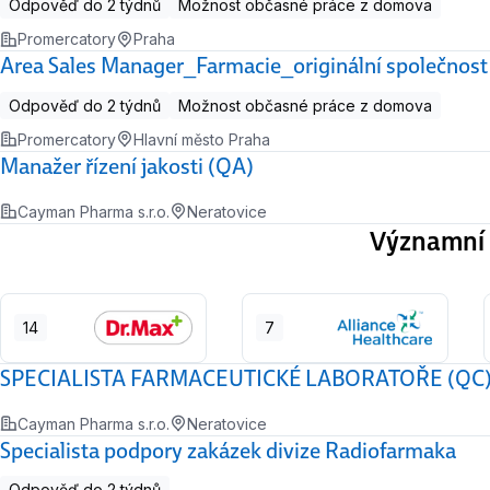
Odpověď do 2 týdnů
Možnost občasné práce z domova
Promercatory
Praha
Area Sales Manager_Farmacie_originální společnost
Odpověď do 2 týdnů
Možnost občasné práce z domova
Promercatory
Hlavní město Praha
Manažer řízení jakosti (QA)
Cayman Pharma s.r.o.
Neratovice
Významní 
14
7
SPECIALISTA FARMACEUTICKÉ LABORATOŘE (QC
Cayman Pharma s.r.o.
Neratovice
Specialista podpory zakázek divize Radiofarmaka
Odpověď do 2 týdnů