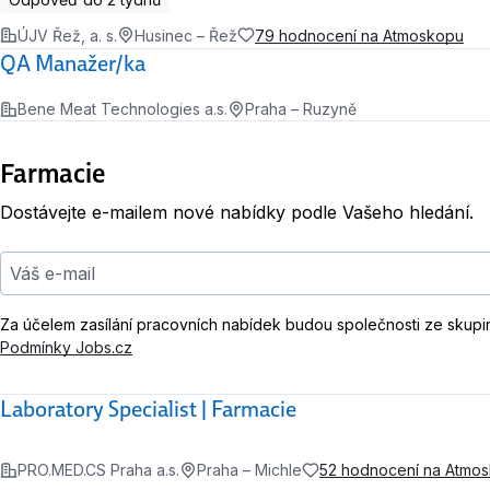
ÚJV Řež, a. s.
Husinec – Řež
79 hodnocení na Atmoskopu
QA Manažer/ka
Bene Meat Technologies a.s.
Praha – Ruzyně
Farmacie
Dostávejte e-mailem nové nabídky podle Vašeho hledání.
Váš e-mail
Za účelem zasílání pracovních nabídek budou společnosti ze skupi
Podmínky Jobs.cz
Laboratory Specialist | Farmacie
PRO.MED.CS Praha a.s.
Praha – Michle
52 hodnocení na Atmo