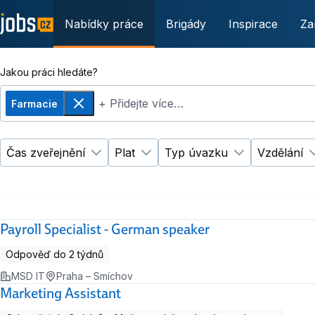
Nabídky práce
Brigády
Inspirace
Za
Jakou práci hledáte?
+ Přidejte více…
Farmacie
Odebrat
Čas zveřejnění
Plat
Typ úvazku
Vzdělání
Změnit filtr
Změnit filtr
Čas zveřejnění
Plat
Změnit filtr
Ty
Payroll Specialist - German speaker
Odpověď do 2 týdnů
MSD IT
Praha – Smíchov
Marketing Assistant