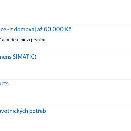
áce - z domova| až 60 000 Kč
 a budete mezi prvními
emens SIMATIC)
ucts
avotnických potřeb