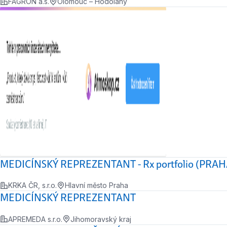
FAGRON a.s.
Olomouc – Hodolany
MEDICÍNSKÝ REPREZENTANT - Rx portfolio (PRA
KRKA ČR, s.r.o.
Hlavní město Praha
MEDICÍNSKÝ REPREZENTANT
APREMEDA s.r.o.
Jihomoravský kraj