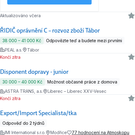
Aktualizováno včera
ŘIDIČ oprávnění C – rozvoz zboží Tábor
38 000 ‍–‍ 41 000 Kč
Odpovězte teď a budete mezi prvními
PEAL a.s.
Tábor
Končí zítra
Disponent dopravy - junior
30 000 ‍–‍ 40 000 Kč
Možnost občasné práce z domova
ASTRA TRANS, a.s.
Liberec – Liberec XXV-Vesec
Končí zítra
Export/Import Specialista/tka
Odpověď do 2 týdnů
IMI International s.r.o.
Modřice
77 hodnocení na Atmoskopu