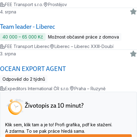
FEE Transport s.r.o.
Prostějov
4. srpna
Team leader - Liberec
40 000 ‍–‍ 65 000 Kč
Možnost občasné práce z domova
FEE Transport Liberec
Liberec – Liberec XXIII-Doubí
3. srpna
OCEAN EXPORT AGENT
Odpověď do 2 týdnů
Expeditors International ČR s.r.o.
Praha – Ruzyně
Životopis za 10 minut?
Klik sem, klik tam a je to! Profi grafika, pdf ke stažení.
A zdarma. To se pak práce hledá sama.