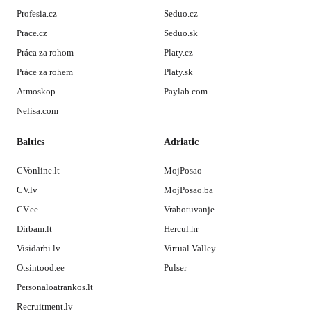
Profesia.cz
Seduo.cz
Prace.cz
Seduo.sk
Práca za rohom
Platy.cz
Práce za rohem
Platy.sk
Atmoskop
Paylab.com
Nelisa.com
Baltics
Adriatic
CVonline.lt
MojPosao
CV.lv
MojPosao.ba
CV.ee
Vrabotuvanje
Dirbam.lt
Hercul.hr
Visidarbi.lv
Virtual Valley
Otsintood.ee
Pulser
Personaloatrankos.lt
Recruitment.lv