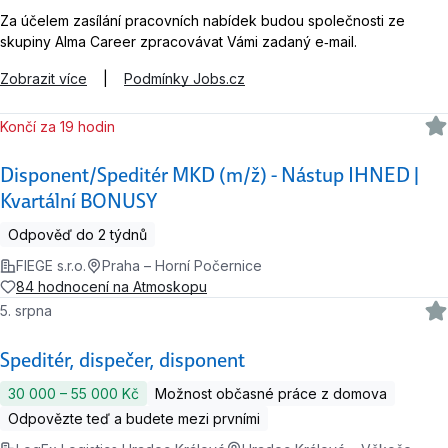
Za účelem zasílání pracovních nabídek budou společnosti ze
skupiny Alma Career zpracovávat Vámi zadaný e‑mail.
Zobrazit více
|
Podmínky Jobs.cz
Končí za 19 hodin
Disponent/Speditér MKD (m/ž) - Nástup IHNED |
Kvartální BONUSY
Odpověď do 2 týdnů
FIEGE s.r.o.
Praha – Horní Počernice
84 hodnocení na Atmoskopu
5. srpna
Speditér, dispečer, disponent
30 000 ‍–‍ 55 000 Kč
Možnost občasné práce z domova
Odpovězte teď a budete mezi prvními