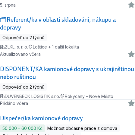
5. srpna
🗂️Referent/ka v oblasti skladování, nákupu a
dopravy
Odpověď do 2 týdnů
ZLKL, s. r. o.
Loštice + 1 další lokalita
Aktualizováno včera
DISPONENT/KA kamionové dopravy s ukrajinštinou
nebo ruštinou
Odpověď do 2 týdnů
DUVENBECK LOGISTIK s.r.o.
Rokycany – Nové Město
Přidáno včera
Dispečer/ka kamionové dopravy
50 000 ‍–‍ 60 000 Kč
Možnost občasné práce z domova