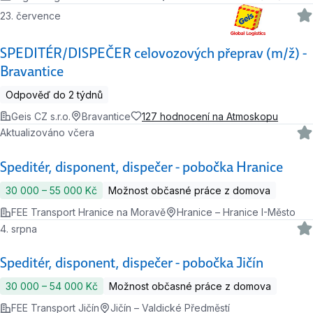
23. července
SPEDITÉR/DISPEČER celovozových přeprav (m/ž) -
Bravantice
Odpověď do 2 týdnů
Geis CZ s.r.o.
Bravantice
127 hodnocení na Atmoskopu
Aktualizováno včera
Speditér, disponent, dispečer - pobočka Hranice
30 000 ‍–‍ 55 000 Kč
Možnost občasné práce z domova
FEE Transport Hranice na Moravě
Hranice – Hranice I-Město
4. srpna
Speditér, disponent, dispečer - pobočka Jičín
30 000 ‍–‍ 54 000 Kč
Možnost občasné práce z domova
FEE Transport Jičín
Jičín – Valdické Předměstí