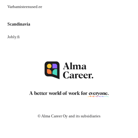
Varbamisteenused.ee
Scandinavia
Jobly.fi
A better world of work for
everyone
.
© Alma Career Oy and its subsidiaries