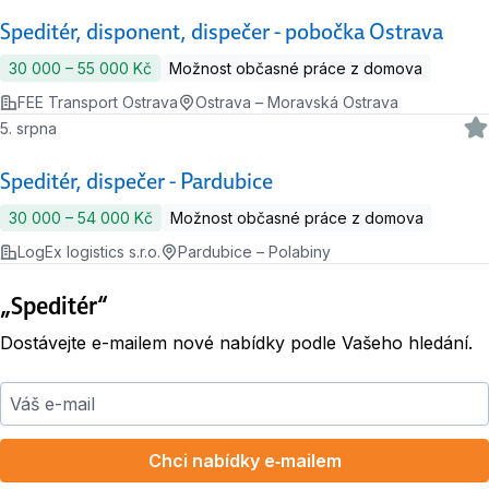
Speditér, disponent, dispečer - pobočka Ostrava
30 000 ‍–‍ 55 000 Kč
Možnost občasné práce z domova
FEE Transport Ostrava
Ostrava – Moravská Ostrava
5. srpna
Speditér, dispečer - Pardubice
30 000 ‍–‍ 54 000 Kč
Možnost občasné práce z domova
LogEx logistics s.r.o.
Pardubice – Polabiny
„Speditér“
Dostávejte e-mailem nové nabídky podle Vašeho hledání.
Váš e-mail
Chci nabídky e‑mailem