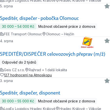
LogEx Logistics Hradec Králové
Hradec Králové – Věkoše
5. srpna
Speditér, dispečer - pobočka Olomouc
30 000 ‍–‍ 54 000 Kč
Možnost občasné práce z domova
FEE Transport Olomouc
Olomouc – Hejčín
4. srpna
SPEDITÉR/DISPEČER celovozových přeprav (m/ž)
Odpověď do 2 týdnů
Geis CZ s.r.o.
Rajhrad + 1 další lokalita
127 hodnocení na Atmoskopu
3. srpna
Speditér, dispečer, disponent
30 000 ‍–‍ 55 000 Kč
Možnost občasné práce z domova
LogEx Logistics Hradec Králové
Hradec Králové – Věkoše