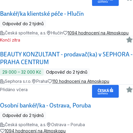
Bankéř/ka klientské péče - Hlučín
Odpověď do 2 týdnů
Česká spořitelna, a.s.
Hlučín
1094 hodnocení na Atmoskopu
Končí zítra
BEAUTY KONZULTANT - prodavač(ka) v SEPHORA -
PRAHA CENTRUM
29 000 ‍–‍ 32 000 Kč
Odpověď do 2 týdnů
Sephora s.r.o.
Praha
110 hodnocení na Atmoskopu
Přidáno včera
Osobní bankéř/ka - Ostrava, Poruba
Odpověď do 2 týdnů
Česká spořitelna, a.s.
Ostrava – Poruba
1094 hodnocení na Atmoskopu