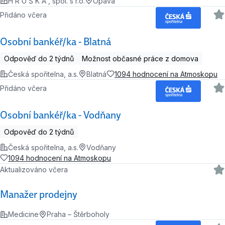
H R U Š K A , spol. s r.o.
Opava
Přidáno včera
Osobní bankéř/ka - Blatná
Odpověď do 2 týdnů
Možnost občasné práce z domova
Česká spořitelna, a.s.
Blatná
1094 hodnocení na Atmoskopu
Přidáno včera
Osobní bankéř/ka - Vodňany
Odpověď do 2 týdnů
Česká spořitelna, a.s.
Vodňany
1094 hodnocení na Atmoskopu
Aktualizováno včera
Manažer prodejny
Medicine
Praha – Štěrboholy