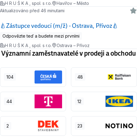
H R U Š K A , spol. s r.o.
Havířov – Město
Aktualizováno před 46 minutami
🍐Zástupce vedoucí (m/ž) - Ostrava, Přívoz🍐
Odpovězte teď a budete mezi prvními
H R U Š K A , spol. s r.o.
Ostrava – Přívoz
Významní zaměstnavatelé v prodeji a obchodu
104
48
44
12
2
23