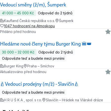
Vedoucí směny (ž/m), Šumperk
41 000 ‍–‍ 45 000 Kč
Odpověď do 2 týdnů
Kaufland Česká republika v.o.s.
Šumperk
1047 hodnocení na Atmoskopu
Přidáno před hodinou
Hledáme nové členy týmu Burger King 🍔👑
30 000 ‍–‍ 32 000 Kč
Odpověď do 2 týdnů
Odpovězte teď a budete mezi prvními
Burger King
Praha – Smíchov
Aktualizováno před hodinou
🍐Vedoucí prodejny (m/ž) - Slavičín🍐
Odpovězte teď a budete mezi prvními
H R U Š K A , spol. s r.o.
Slavičín – Hrádek na Vlárské dráze