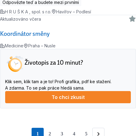
Odpovězte teď a budete mezi prvními
H R U Š K A , spol. s r.o.
Havířov – Podlesí
Aktualizováno včera
Koordinátor směny
Medicine
Praha – Nusle
Životopis za 10 minut?
Klik sem, klik tam a je to! Profi grafika, pdf ke stažení.
A zdarma. To se pak práce hledá sama.
To chci zkusit
1
2
3
4
5