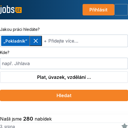
Přihlásit
Me
Jakou práci hledáte?
+ Přidejte více…
„Pokladník“
Odebrat
Kde?
např. Jihlava
Plat, úvazek, vzdělání …
Hledat
280
Našli jsme
nabídek
3. srpna