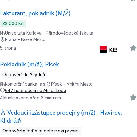
Fakturant, pokladník (M/Ž)
38 000 Kč
Univerzita Karlova - Přírodovědecká fakulta
Praha – Nové Město
5. srpna
Pokladník (m/ž), Písek
Odpověď do 2 týdnů
Komerční banka, a.s.
Písek – Vnitřní Město
647 hodnocení na Atmoskopu
Aktualizováno před 6 minutami
🍐 Vedoucí i zástupce prodejny (m/ž) - Havířov,
Klidná🍐
Odpovězte teď a budete mezi prvními