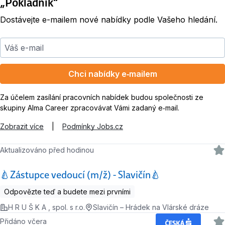
„Pokladník“
Dostávejte e-mailem nové nabídky podle Vašeho hledání.
Váš e-mail
Chci nabídky e‑mailem
Za účelem zasílání pracovních nabídek budou společnosti ze
skupiny Alma Career zpracovávat Vámi zadaný e‑mail.
Zobrazit více
|
Podmínky Jobs.cz
Aktualizováno před hodinou
🍐Zástupce vedoucí (m/ž) - Slavičín🍐
Odpovězte teď a budete mezi prvními
H R U Š K A , spol. s r.o.
Slavičín – Hrádek na Vlárské dráze
Přidáno včera