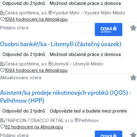
Odpověď do 2 týdnů
Možnost občasné práce z domova
Česká spořitelna, a.s.
Vysoké Mýto – Vysoké Mýto-Město
1094 hodnocení na Atmoskopu
Přidáno včera
Osobní bankéř/ka - Litomyšl (částečný úvazek)
Odpověď do 2 týdnů
Možnost občasné práce z domova
Česká spořitelna, a.s.
Litomyšl – Litomyšl-Město
1094 hodnocení na Atmoskopu
Aktualizováno včera
Asistent/ka prodeje nikotinových výrobků (IQOS) -
Pelhřimov (HPP)
Odpověď do 2 týdnů
Odpovězte teď a budete mezi prvními
TRAFICON TOBACCO RETAIL s.r.o.
Pelhřimov
92 hodnocení na Atmoskopu
Přidáno včera