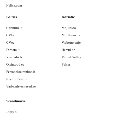
Nelisa.com
Baltics
Adriatic
CVonline.lt
MojPosao
CV.lv
MojPosao.ba
CV.ee
Vrabotuvanje
Dirbam.lt
Hercul.hr
Visidarbi.lv
Virtual Valley
Otsintood.ee
Pulser
Personaloatrankos.lt
Recruitment.lv
Varbamisteenused.ee
Scandinavia
Jobly.fi