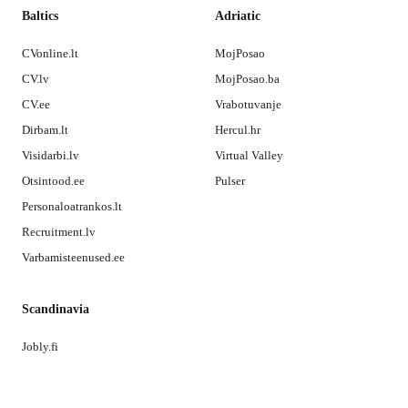
Baltics
Adriatic
CVonline.lt
MojPosao
CV.lv
MojPosao.ba
CV.ee
Vrabotuvanje
Dirbam.lt
Hercul.hr
Visidarbi.lv
Virtual Valley
Otsintood.ee
Pulser
Personaloatrankos.lt
Recruitment.lv
Varbamisteenused.ee
Scandinavia
Jobly.fi