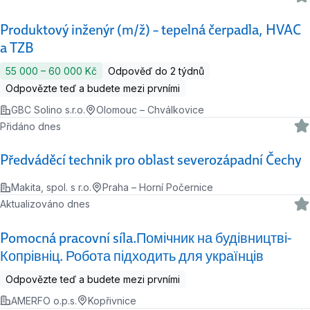
Produktový inženýr (m/ž) – tepelná čerpadla, HVAC
a TZB
55 000 ‍–‍ 60 000 Kč
Odpověď do 2 týdnů
Odpovězte teď a budete mezi prvními
GBC Solino s.r.o.
Olomouc – Chválkovice
Přidáno dnes
Předváděcí technik pro oblast severozápadní Čechy
Makita, spol. s r.o.
Praha – Horní Počernice
Aktualizováno dnes
Pomocná pracovní síla.Помічник на будівництві-
Копрівніц. Робота підходить для українців
Odpovězte teď a budete mezi prvními
AMERFO o.p.s.
Kopřivnice