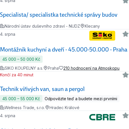
4. srpna
Specialista/ specialistka technické správy budov
Národní ústav duševního zdraví - NUDZ
Klecany
4. srpna
Montážník kuchyní a dveří - 45.000-50.000 - Praha
45 000 ‍–‍ 50 000 Kč
SIKO KOUPELNY a.s.
Praha
210 hodnocení na Atmoskopu
Končí za 40 minut
Technik vířivých van, saun a pergol
45 000 ‍–‍ 55 000 Kč
Odpovězte teď a budete mezi prvními
Wellness Trade, s.r.o.
Hradec Králové
4. srpna