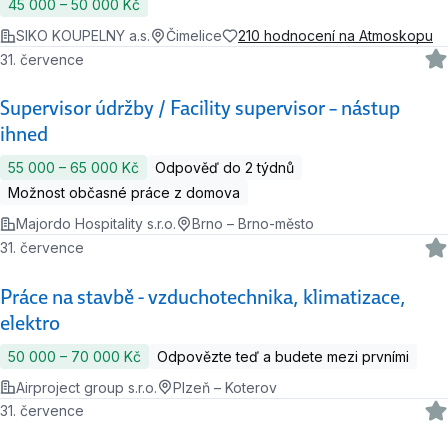
45 000 ‍–‍ 50 000 Kč
SIKO KOUPELNY a.s.
Čimelice
210 hodnocení na Atmoskopu
31. července
Supervisor údržby / Facility supervisor – nástup
ihned
55 000 ‍–‍ 65 000 Kč
Odpověď do 2 týdnů
Možnost občasné práce z domova
Majordo Hospitality s.r.o.
Brno – Brno-město
31. července
Práce na stavbě - vzduchotechnika, klimatizace,
elektro
50 000 ‍–‍ 70 000 Kč
Odpovězte teď a budete mezi prvními
Airproject group s.r.o.
Plzeň – Koterov
31. července