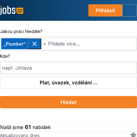
Přihlásit
Me
Jakou práci hledáte?
+ Přidejte více…
„Plumber“
Odebrat
Kde?
např. Jihlava
Plat, úvazek, vzdělání …
Hledat
61
Našli jsme
nabídek
Aktualizováno dnes