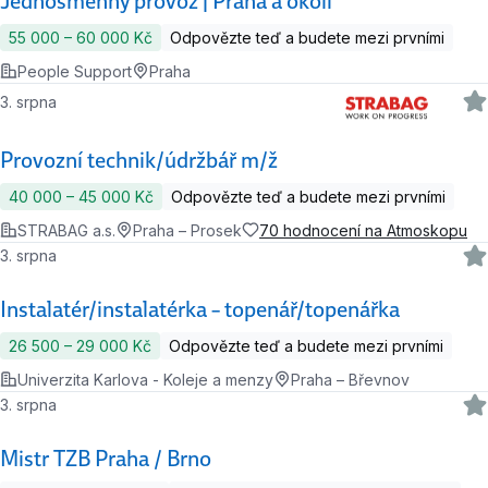
Jednosměnný provoz | Praha a okolí
55 000 ‍–‍ 60 000 Kč
Odpovězte teď a budete mezi prvními
People Support
Praha
3. srpna
Provozní technik/údržbář m/ž
40 000 ‍–‍ 45 000 Kč
Odpovězte teď a budete mezi prvními
STRABAG a.s.
Praha – Prosek
70 hodnocení na Atmoskopu
3. srpna
Instalatér/instalatérka – topenář/topenářka
26 500 ‍–‍ 29 000 Kč
Odpovězte teď a budete mezi prvními
Univerzita Karlova - Koleje a menzy
Praha – Břevnov
3. srpna
Mistr TZB Praha / Brno