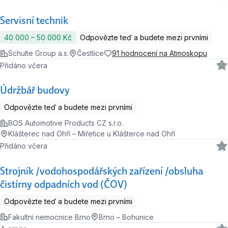
Servisní technik
40 000 ‍–‍ 50 000 Kč
Odpovězte teď a budete mezi prvními
Schulte Group a.s.
Čestlice
91 hodnocení na Atmoskopu
Přidáno včera
Údržbář budovy
Odpovězte teď a budete mezi prvními
BOS Automotive Products CZ s.r.o.
Klášterec nad Ohří – Miřetice u Klášterce nad Ohří
Přidáno včera
Strojník /vodohospodářských zařízení /obsluha
čistírny odpadních vod (ČOV)
Odpovězte teď a budete mezi prvními
Fakultní nemocnice Brno
Brno – Bohunice