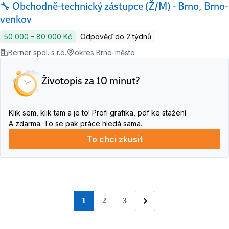
🔧 Obchodně-technický zástupce (Ž/M) - Brno, Brno-
venkov
50 000 ‍–‍ 80 000 Kč
Odpověď do 2 týdnů
Berner spol. s r.o.
okres Brno-město
Životopis za 10 minut?
Klik sem, klik tam a je to! Profi grafika, pdf ke stažení.
A zdarma. To se pak práce hledá sama.
To chci zkusit
1
2
3
stránka
Následující