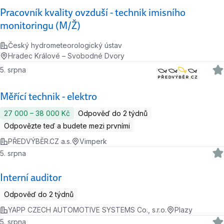
Pracovník kvality ovzduší - technik imisního
monitoringu (M/Ž)
Český hydrometeorologický ústav
Hradec Králové – Svobodné Dvory
5. srpna
Měřící technik - elektro
27 000 ‍–‍ 38 000 Kč
Odpověď do 2 týdnů
Odpovězte teď a budete mezi prvními
PŘEDVÝBĚR.CZ a.s.
Vimperk
5. srpna
Interní auditor
Odpověď do 2 týdnů
YAPP CZECH AUTOMOTIVE SYSTEMS Co., s.r.o.
Plazy
5. srpna