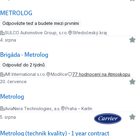
METROLOG
Odpovězte teď a budete mezi prvními
SULCO Automotive Group, s.r.o.
Středočeský kraj
4. srpna
Brigáda - Metrolog
Odpověď do 2 týdnů
IMI International s.r.o.
Modřice
77 hodnocení na Atmoskopu
20. července
Metrolog
AviaNera Technologies, a.s.
Praha – Karlín
5. srpna
Metrolog (technik kvality) - 1 year contract