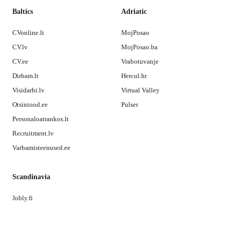
Baltics
Adriatic
CVonline.lt
MojPosao
CV.lv
MojPosao.ba
CV.ee
Vrabotuvanje
Dirbam.lt
Hercul.hr
Visidarbi.lv
Virtual Valley
Otsintood.ee
Pulser
Personaloatrankos.lt
Recruitment.lv
Varbamisteenused.ee
Scandinavia
Jobly.fi