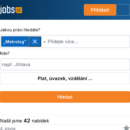
Přihlásit
Me
Jakou práci hledáte?
+ Přidejte více…
„Metrolog“
Odebrat
Kde?
např. Jihlava
Plat, úvazek, vzdělání …
Hledat
42
Našli jsme
nabídek
4. srpna