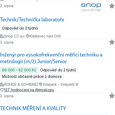
3. srpna
Technik/Technička laboratoře
Odpověď do 2 týdnů
Snop CZ a.s.
Klášterec nad Ohří
3. srpna
Inženýr pro vysokofrekvenční měřící techniku a
metrologii (m/ž) Junior/Senior
69 000 ‍–‍ 82 000 Kč
Odpověď do 2 týdnů
Možnost občasné práce z domova
ROHDE & SCHWARZ
Vimperk – Vimperk III
137 hodnocení na Atmoskopu
3. srpna
TECHNIK MĚŘENÍ A KVALITY