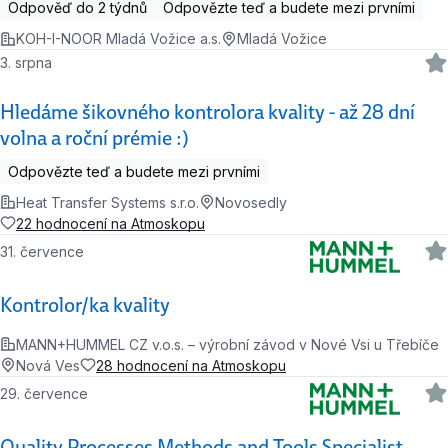
Odpověď do 2 týdnů
Odpovězte teď a budete mezi prvními
KOH-I-NOOR Mladá Vožice a.s.
Mladá Vožice
3. srpna
Hledáme šikovného kontrolora kvality - až 28 dní
volna a roční prémie :)
Odpovězte teď a budete mezi prvními
Heat Transfer Systems s.r.o.
Novosedly
22 hodnocení na Atmoskopu
31. července
Kontrolor/ka kvality
MANN+HUMMEL CZ v.o.s. – výrobní závod v Nové Vsi u Třebíče
Nová Ves
28 hodnocení na Atmoskopu
29. července
Quality Processes Methods and Tools Specialist