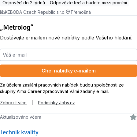
Odpověď do 2 týdnů
Odpovězte teď a budete mezi prvními
KEBODA Czech Republic s.r.o.
Třemošná
„Metrolog“
Dostávejte e-mailem nové nabídky podle Vašeho hledání.
Váš e-mail
Chci nabídky e‑mailem
Za účelem zasílání pracovních nabídek budou společnosti ze
skupiny Alma Career zpracovávat Vámi zadaný e‑mail.
Zobrazit více
|
Podmínky Jobs.cz
Aktualizováno včera
Technik kvality