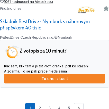
1061 hodnocení na Atmoskopu
Přidáno dnes
Skladník BestDrive - Nymburk s náborovým
příspěvkem 40 tisíc
BestDrive Czech Republic s.r.o.
Nymburk
Životopis za 10 minut?
Klik sem, klik tam a je to! Profi grafika, pdf ke stažení.
A zdarma. To se pak práce hledá sama.
To chci zkusit
1
2
3
4
5