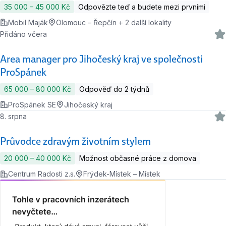
35 000 ‍–‍ 45 000 Kč
Odpovězte teď a budete mezi prvními
Mobil Maják
Olomouc – Řepčín + 2 další lokality
Přidáno včera
Area manager pro Jihočeský kraj ve společnosti
ProSpánek
65 000 ‍–‍ 80 000 Kč
Odpověď do 2 týdnů
ProSpánek SE
Jihočeský kraj
8. srpna
Průvodce zdravým životním stylem
20 000 ‍–‍ 40 000 Kč
Možnost občasné práce z domova
Centrum Radosti z.s.
Frýdek-Místek – Místek