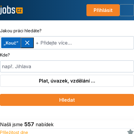
Přihlásit
Me
Jakou práci hledáte?
+ Přidejte více…
„Kouč“
Odebrat
Kde?
např. Jihlava
Plat, úvazek, vzdělání …
Hledat
557
Našli jsme
nabídek
Příležitost dne