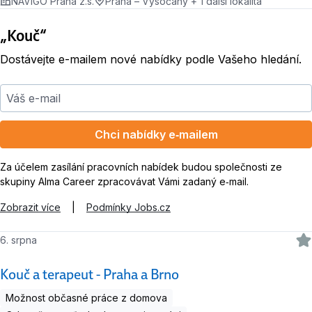
NAVIGO Praha z.s.
Praha – Vysočany + 1 další lokalita
„Kouč“
Dostávejte e-mailem nové nabídky podle Vašeho hledání.
Váš e-mail
Chci nabídky e‑mailem
Za účelem zasílání pracovních nabídek budou společnosti ze
skupiny Alma Career zpracovávat Vámi zadaný e‑mail.
Zobrazit více
|
Podmínky Jobs.cz
6. srpna
Kouč a terapeut - Praha a Brno
Možnost občasné práce z domova