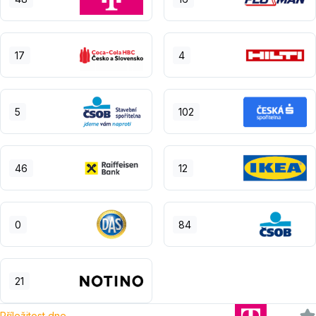
17
4
5
102
46
12
0
84
21
Příležitost dne