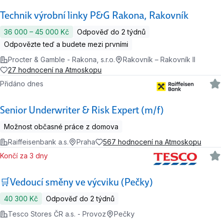
Technik výrobní linky P&G Rakona, Rakovník
36 000 ‍–‍ 45 000 Kč
Odpověď do 2 týdnů
Odpovězte teď a budete mezi prvními
Procter & Gamble - Rakona, s.r.o.
Rakovník – Rakovník II
27 hodnocení na Atmoskopu
Přidáno dnes
Senior Underwriter & Risk Expert (m/f)
Možnost občasné práce z domova
Raiffeisenbank a.s.
Praha
567 hodnocení na Atmoskopu
Končí za 3 dny
🛒Vedoucí směny ve výcviku (Pečky)
40 300 Kč
Odpověď do 2 týdnů
Tesco Stores ČR a.s. - Provoz
Pečky