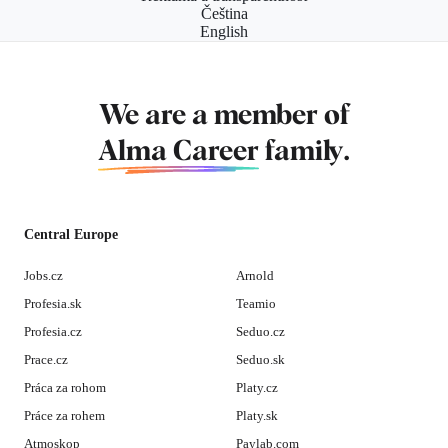
Čeština
English
We are a member of
Alma Career
family.
Central Europe
Jobs.cz
Arnold
Profesia.sk
Teamio
Profesia.cz
Seduo.cz
Prace.cz
Seduo.sk
Práca za rohom
Platy.cz
Práce za rohem
Platy.sk
Atmoskop
Paylab.com