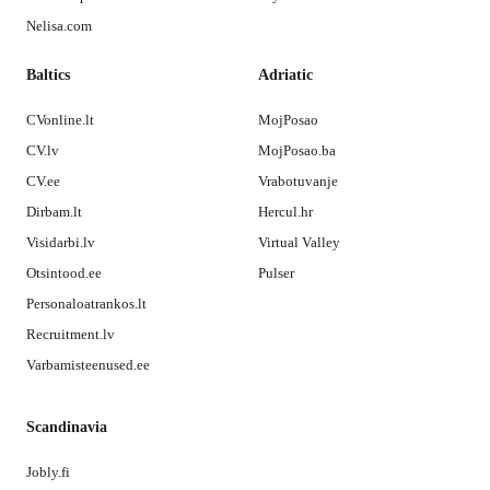
Nelisa.com
Baltics
Adriatic
CVonline.lt
MojPosao
CV.lv
MojPosao.ba
CV.ee
Vrabotuvanje
Dirbam.lt
Hercul.hr
Visidarbi.lv
Virtual Valley
Otsintood.ee
Pulser
Personaloatrankos.lt
Recruitment.lv
Varbamisteenused.ee
Scandinavia
Jobly.fi