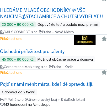
HLEDÁME MLADÉ OBCHODNÍKY 💸 VŠE
NAUČÍME💰STAČÍ AMBICE A CHUŤ SI VYDĚLAT !!
30 000 ‍–‍ 60 000 Kč
Odpovězte teď a budete mezi prvními
DAILY CONNECT s.r.o.
Praha – Nové Město
Příležitost dne
Obchodní příležitost pro talenty
45 000 ‍–‍ 80 000 Kč
Možnost občasné práce z domova
Cornerstone Marketing s.r.o.
Praha – Karlín
Příležitost dne
Pojď s námi měnit místa, kde lidé opravdu žijí.
Odpověď do 2 týdnů
IP Polná s.r.o.
Jihomoravský kraj + 8 dalších lokalit
142 hodnocení na Atmoskopu