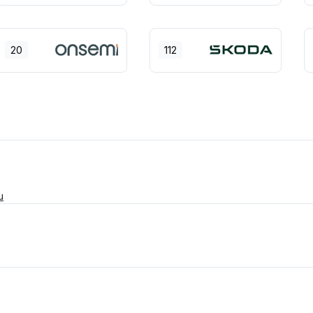
20
112
u