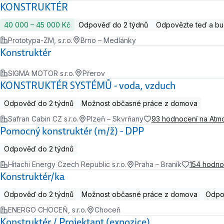
KONSTRUKTÉR
40 000 ‍–‍ 45 000 Kč
Odpověď do 2 týdnů
Odpovězte teď a bu
Prototypa-ZM, s.r.o.
Brno – Medlánky
Konstruktér
SIGMA MOTOR s.r.o.
Přerov
KONSTRUKTÉR SYSTÉMŮ - voda, vzduch
Odpověď do 2 týdnů
Možnost občasné práce z domova
Safran Cabin CZ s.r.o.
Plzeň – Skvrňany
93 hodnocení na Atm
Pomocný konstruktér (m/ž) - DPP
Odpověď do 2 týdnů
Hitachi Energy Czech Republic s.r.o.
Praha – Braník
154 hodno
Konstruktér/ka
Odpověď do 2 týdnů
Možnost občasné práce z domova
Odpov
ENERGO CHOCEŇ, s.r.o.
Choceň
Konstruktér / Projektant (expozice)