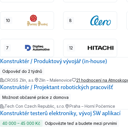
10
8
7
12
Konstruktér / Produktový vývojář (in-house)
Odpověď do 2 týdnů
CROSS Zlín, a.s.
Zlín – Malenovice
21 hodnocení na Atmoskop
Konstruktér / Projektant robotických pracovišť
Možnost občasné práce z domova
Tech Con Czech Republic, s.r.o.
Praha – Horní Počernice
Konstruktér testerů elektroniky, vývoj SW aplikací
40 000 ‍–‍ 45 000 Kč
Odpovězte teď a budete mezi prvními