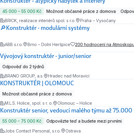
Konstruktér – atypický nábytek a interiéry
45 000 ‍–‍ 55 000 Kč
Možnost občasné práce z domova
Odpově
BRICK, realizace interiérů spol. s r.o.
Praha – Vysočany
🔎Konstruktér - modulární systémy
ABB s.r.o.
Brno – Dolní Heršpice
200 hodnocení na Atmoskop
Vývojový konstruktér - junior/senior
Odpověď do 2 týdnů
BRANO GROUP, a.s.
Hradec nad Moravicí
KONSTRUKTÉR | OLOMOUC
Možnost občasné práce z domova
M.L.S. Holice, spol. s r. o.
Olomouc – Holice
Konstruktér senior, vedoucí malého týmu až 75.000
55 000 ‍–‍ 75 000 Kč
Odpovězte teď a budete mezi prvními
Jobs Contact Personal, s.r.o.
Ostrava