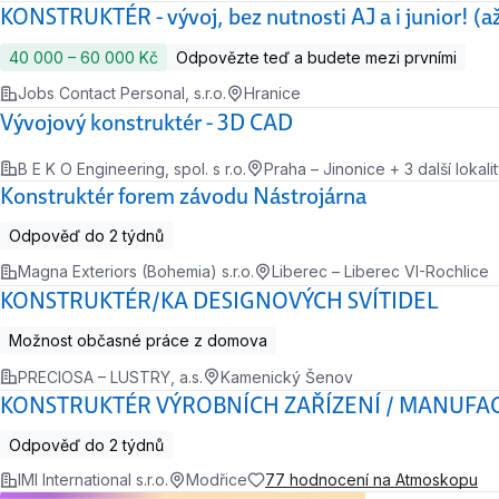
KONSTRUKTÉR - vývoj, bez nutnosti AJ a i junior! (
40 000 ‍–‍ 60 000 Kč
Odpovězte teď a budete mezi prvními
Jobs Contact Personal, s.r.o.
Hranice
Vývojový konstruktér - 3D CAD
B E K O Engineering, spol. s r.o.
Praha – Jinonice + 3 další lokali
Konstruktér forem závodu Nástrojárna
Odpověď do 2 týdnů
Magna Exteriors (Bohemia) s.r.o.
Liberec – Liberec VI-Rochlice
KONSTRUKTÉR/KA DESIGNOVÝCH SVÍTIDEL
Možnost občasné práce z domova
PRECIOSA – LUSTRY, a.s.
Kamenický Šenov
KONSTRUKTÉR VÝROBNÍCH ZAŘÍZENÍ / MANUFA
Odpověď do 2 týdnů
IMI International s.r.o.
Modřice
77 hodnocení na Atmoskopu