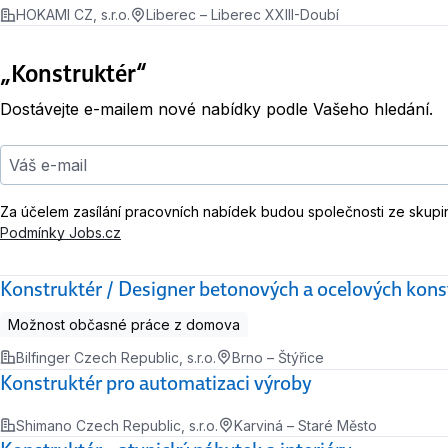
HOKAMI CZ, s.r.o.
Liberec – Liberec XXIII-Doubí
„Konstruktér“
Dostávejte e-mailem nové nabídky podle Vašeho hledání.
Váš e-mail
Za účelem zasílání pracovních nabídek budou společnosti ze skupi
Podmínky Jobs.cz
Konstruktér / Designer betonových a ocelových kons
Možnost občasné práce z domova
Bilfinger Czech Republic, s.r.o.
Brno – Štýřice
Konstruktér pro automatizaci výroby
Shimano Czech Republic, s.r.o.
Karviná – Staré Město