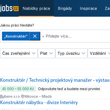
Nabídky práce
Brigády
Inspirace
Za
Jakou práci hledáte?
+ Přidejte více…
„Konstruktér“
Odebrat
Čas zveřejnění
Plat
Typ úvazku
Vzdělání
Změnit filtr
Změnit filtr
Čas zveřejnění
Plat
Změnit filtr
Ty
Konstruktér / Technický projektový manažer – výstav
45 000 ‍–‍ 55 000 Kč
Odpovězte teď a budete mezi prvními
Beire s.r.o.
Milovice – Mladá
Konstruktér nábytku - divize Interiéry