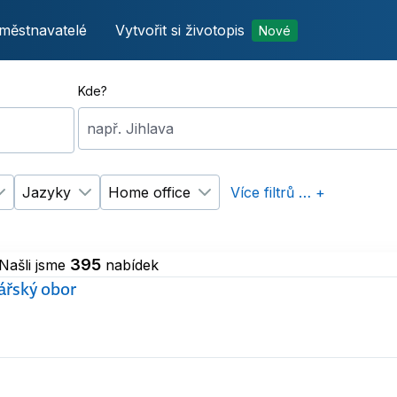
městnavatelé
Vytvořit si životopis
Nové
Kde?
např. Jihlava
Jazyky
Home office
Více filtrů … +
p úvazku
Změnit filtr
Vzdělání
Změnit filtr
Jazyky
Změnit filtr
Home office
395
Našli jsme
nabídek
ářský obor