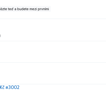
zte teď a budete mezi prvními
u
 Kč #3002