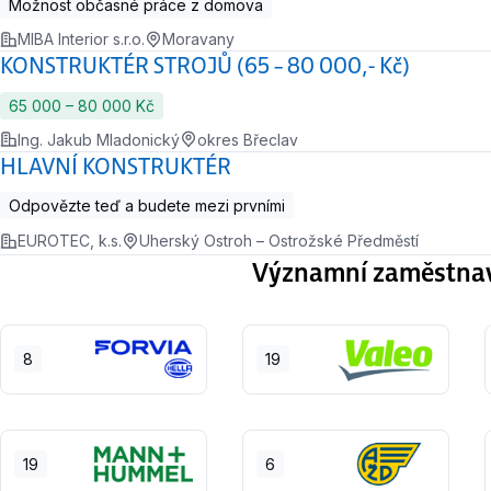
Možnost občasné práce z domova
MIBA Interior s.r.o.
Moravany
KONSTRUKTÉR STROJŮ (65 – 80 000,- Kč)
65 000 ‍–‍ 80 000 Kč
Ing. Jakub Mladonický
okres Břeclav
HLAVNÍ KONSTRUKTÉR
Odpovězte teď a budete mezi prvními
EUROTEC, k.s.
Uherský Ostroh – Ostrožské Předměstí
Významní zaměstnavat
8
19
19
6