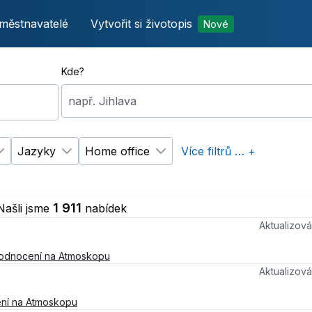
městnavatelé
Vytvořit si životopis
Nové
Kde?
např. Jihlava
Jazyky
Home office
Více filtrů … +
p úvazku
Změnit filtr
Vzdělání
Změnit filtr
Jazyky
Změnit filtr
Home office
1 911
Našli jsme
nabídek
Aktualizo
odnocení na Atmoskopu
Aktualizo
ní na Atmoskopu