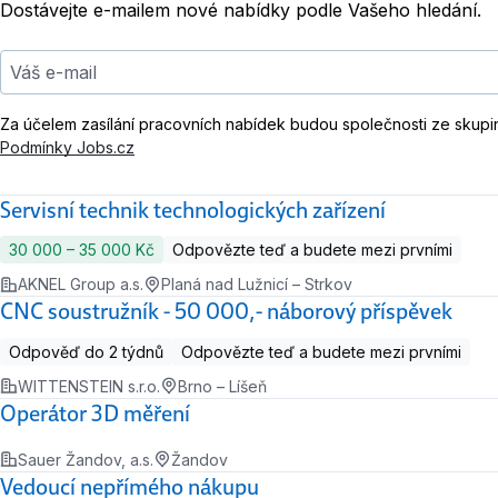
Dostávejte e-mailem nové nabídky podle Vašeho hledání.
Váš e-mail
Za účelem zasílání pracovních nabídek budou společnosti ze skupi
Podmínky Jobs.cz
Servisní technik technologických zařízení
30 000 ‍–‍ 35 000 Kč
Odpovězte teď a budete mezi prvními
AKNEL Group a.s.
Planá nad Lužnicí – Strkov
CNC soustružník - 50 000,- náborový příspěvek
Odpověď do 2 týdnů
Odpovězte teď a budete mezi prvními
WITTENSTEIN s.r.o.
Brno – Líšeň
Operátor 3D měření
Sauer Žandov, a.s.
Žandov
Vedoucí nepřímého nákupu