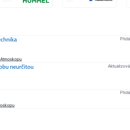
echnika
Při
a Atmoskopu
obu neurčitou
Aktualizo
Při
moskopu