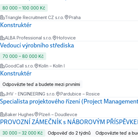
80 000 ‍–‍ 100 000 Kč
Triangle Recruitment CZ s.r.o.
Praha
Konstruktér
ALBA Professional s.r.o.
Hořovice
Vedoucí výrobního střediska
70 000 ‍–‍ 80 000 Kč
GoodCall s.r.o.
Kolín – Kolín I
Konstruktér
Odpovězte teď a budete mezi prvními
JHV - ENGINEERING s.r.o.
Pardubice – Rosice
Specialista projektového řízení (Project Management 
Baker Hughes
Plzeň – Doudlevce
PROVOZNÍ ZÁMEČNÍK s NÁBOROVÝM PŘÍSPĚVK
30 000 ‍–‍ 32 000 Kč
Odpověď do 2 týdnů
Odpovězte teď a bud