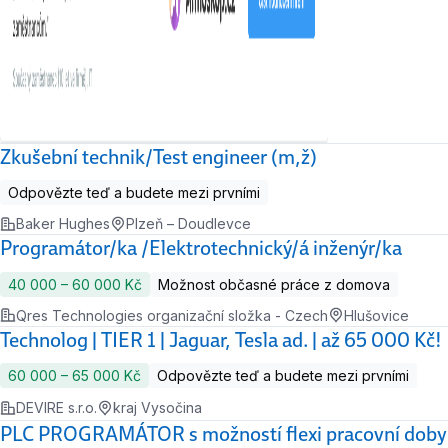
Zkušební technik/Test engineer (m,ž)
Odpovězte teď a budete mezi prvními
Baker Hughes
Plzeň – Doudlevce
Programátor/ka /Elektrotechnický/á inženýr/ka
40 000 ‍–‍ 60 000 Kč
Možnost občasné práce z domova
Qres Technologies organizační složka - Czech
Hlušovice
Technolog | TIER 1 | Jaguar, Tesla ad. | až 65 000 Kč!
60 000 ‍–‍ 65 000 Kč
Odpovězte teď a budete mezi prvními
DEVIRE s.r.o.
kraj Vysočina
PLC PROGRAMÁTOR s možností flexi pracovní doby