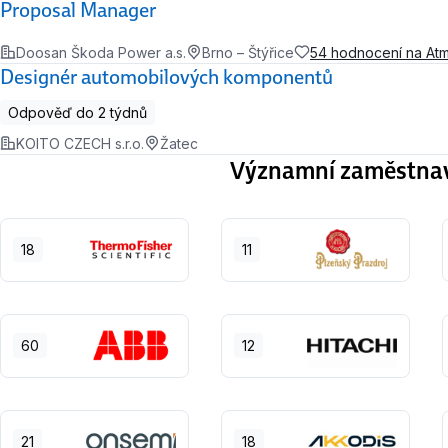
Proposal Manager
Doosan Škoda Power a.s.
Brno – Štýřice
54 hodnocení na At
Designér automobilových komponentů
Odpověď do 2 týdnů
KOITO CZECH s.r.o.
Žatec
Významní zaměstnavat
18
11
60
12
21
18