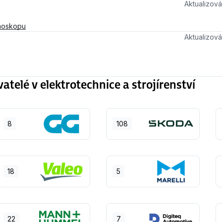
Aktualizo
moskopu
Aktualizo
elé v elektrotechnice a strojírenství
8
108
18
5
22
7