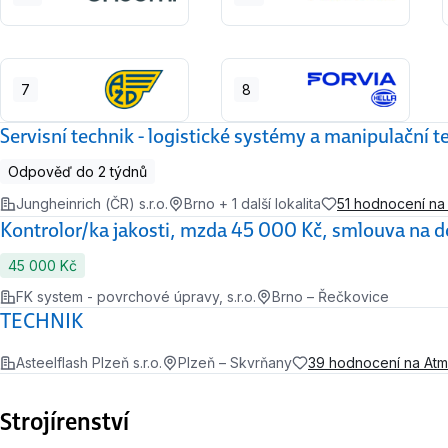
7
8
Servisní technik - logistické systémy a manipulační t
Odpověď do 2 týdnů
Jungheinrich (ČR) s.r.o.
Brno + 1 další lokalita
51 hodnocení n
Kontrolor/ka jakosti, mzda 45 000 Kč, smlouva na d
45 000 Kč
FK system - povrchové úpravy, s.r.o.
Brno – Řečkovice
TECHNIK
Asteelflash Plzeň s.r.o.
Plzeň – Skvrňany
39 hodnocení na At
Strojírenství