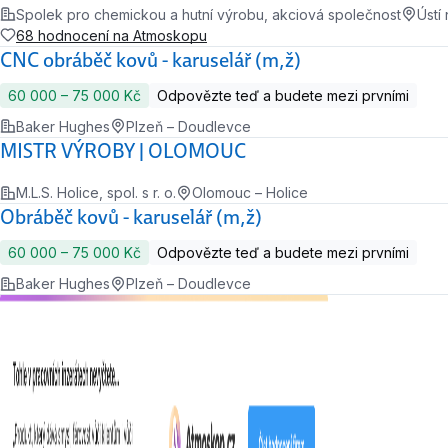
Spolek pro chemickou a hutní výrobu, akciová společnost
Ústí
68 hodnocení na Atmoskopu
CNC obráběč kovů - karuselář (m,ž)
60 000 ‍–‍ 75 000 Kč
Odpovězte teď a budete mezi prvními
Baker Hughes
Plzeň – Doudlevce
MISTR VÝROBY | OLOMOUC
M.L.S. Holice, spol. s r. o.
Olomouc – Holice
Obráběč kovů - karuselář (m,ž)
60 000 ‍–‍ 75 000 Kč
Odpovězte teď a budete mezi prvními
Baker Hughes
Plzeň – Doudlevce