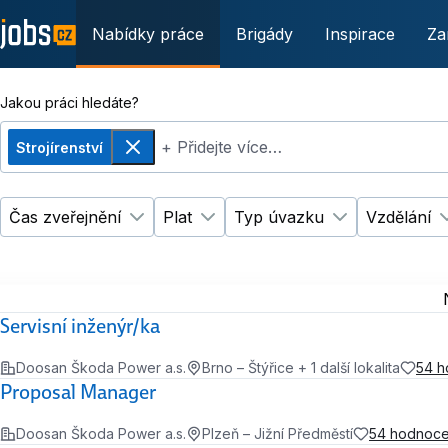
Nabídky práce
Brigády
Inspirace
Za
Jakou práci hledáte?
+ Přidejte více…
Strojírenství
Odebrat
Čas zveřejnění
Plat
Typ úvazku
Vzdělání
Změnit filtr
Změnit filtr
Čas zveřejnění
Plat
Změnit filtr
Ty
Servisní inženýr/ka
Doosan Škoda Power a.s.
Brno – Štýřice + 1 další lokalita
54 h
Proposal Manager
Doosan Škoda Power a.s.
Plzeň – Jižní Předměstí
54 hodnoce