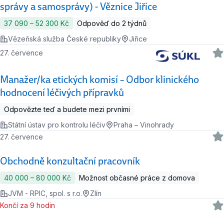
správy a samosprávy) - Věznice Jiřice
37 090 ‍–‍ 52 300 Kč
Odpověď do 2 týdnů
Vězeňská služba České republiky
Jiřice
27. července
Manažer/ka etických komisí – Odbor klinického
hodnocení léčivých přípravků
Odpovězte teď a budete mezi prvními
Státní ústav pro kontrolu léčiv
Praha – Vinohrady
27. července
Obchodně konzultační pracovník
40 000 ‍–‍ 80 000 Kč
Možnost občasné práce z domova
JVM - RPIC, spol. s r.o.
Zlín
Končí za 9 hodin