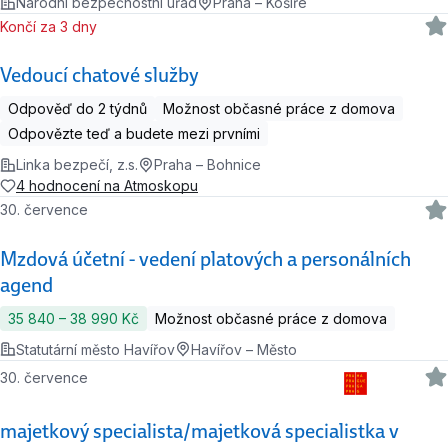
Národní bezpečnostní úřad
Praha – Košíře
Končí za 3 dny
Vedoucí chatové služby
Odpověď do 2 týdnů
Možnost občasné práce z domova
Odpovězte teď a budete mezi prvními
Linka bezpečí, z.s.
Praha – Bohnice
4 hodnocení na Atmoskopu
30. července
Mzdová účetní - vedení platových a personálních
agend
35 840 ‍–‍ 38 990 Kč
Možnost občasné práce z domova
Statutární město Havířov
Havířov – Město
30. července
majetkový specialista/majetková specialistka v