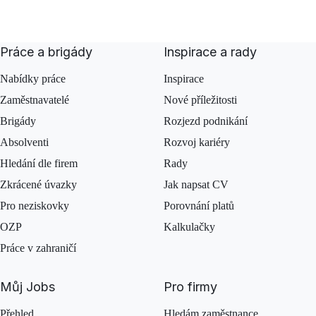
Práce a brigády
Inspirace a rady
Nabídky práce
Inspirace
Zaměstnavatelé
Nové příležitosti
Brigády
Rozjezd podnikání
Absolventi
Rozvoj kariéry
Hledání dle firem
Rady
Zkrácené úvazky
Jak napsat CV
Pro neziskovky
Porovnání platů
OZP
Kalkulačky
Práce v zahraničí
Můj Jobs
Pro firmy
Přehled
Hledám zaměstnance