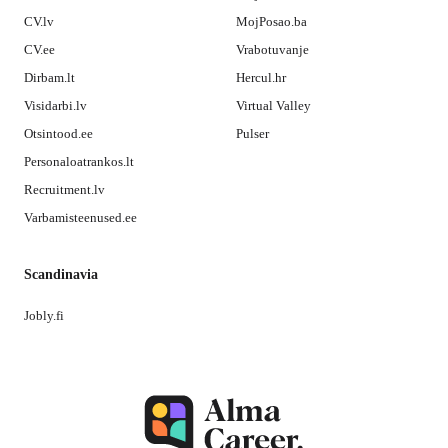
CV.lv
MojPosao.ba
CV.ee
Vrabotuvanje
Dirbam.lt
Hercul.hr
Visidarbi.lv
Virtual Valley
Otsintood.ee
Pulser
Personaloatrankos.lt
Recruitment.lv
Varbamisteenused.ee
Scandinavia
Jobly.fi