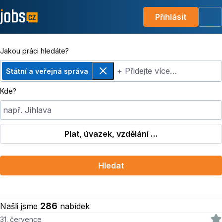
Přihlásit
Me
Jakou práci hledáte?
+ Přidejte více…
Státní a veřejná správa
Odebrat
Kde?
např. Jihlava
Plat, úvazek, vzdělání …
Hledat
286
Našli jsme
nabídek
31. července