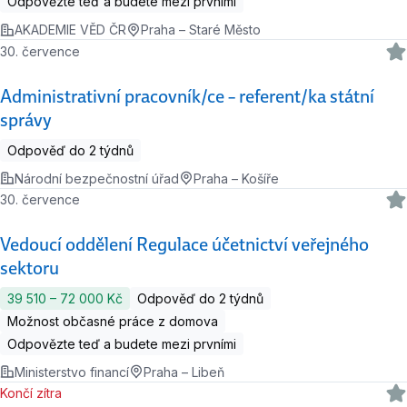
Odpovězte teď a budete mezi prvními
AKADEMIE VĚD ČR
Praha – Staré Město
30. července
Administrativní pracovník/ce – referent/ka státní
správy
Odpověď do 2 týdnů
Národní bezpečnostní úřad
Praha – Košíře
30. července
Vedoucí oddělení Regulace účetnictví veřejného
sektoru
39 510 ‍–‍ 72 000 Kč
Odpověď do 2 týdnů
Možnost občasné práce z domova
Odpovězte teď a budete mezi prvními
Ministerstvo financí
Praha – Libeň
Končí zítra