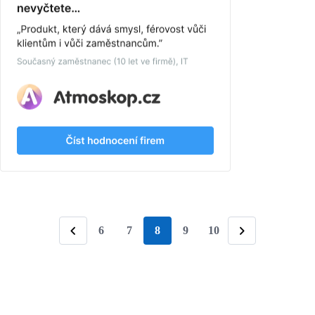
6
7
8
9
10
stránka
Předchozí
Následující