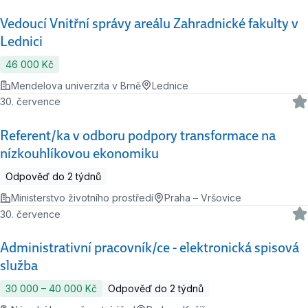
Vedoucí Vnitřní správy areálu Zahradnické fakulty v
Lednici
46 000 Kč
Mendelova univerzita v Brně
Lednice
30. července
Referent/ka v odboru podpory transformace na
nízkouhlíkovou ekonomiku
Odpověď do 2 týdnů
Ministerstvo životního prostředí
Praha – Vršovice
30. července
Administrativní pracovník/ce - elektronická spisová
služba
30 000 ‍–‍ 40 000 Kč
Odpověď do 2 týdnů