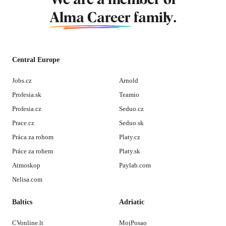
Alma Career
family.
Central Europe
Jobs.cz
Arnold
Profesia.sk
Teamio
Profesia.cz
Seduo.cz
Prace.cz
Seduo.sk
Práca za rohom
Platy.cz
Práce za rohem
Platy.sk
Atmoskop
Paylab.com
Nelisa.com
Baltics
Adriatic
CVonline.lt
MojPosao