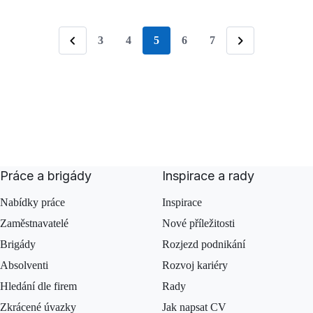
3
4
5
6
7
stránka
Předchozí
Následující
Práce a brigády
Inspirace a rady
Nabídky práce
Inspirace
Zaměstnavatelé
Nové příležitosti
Brigády
Rozjezd podnikání
Absolventi
Rozvoj kariéry
Hledání dle firem
Rady
Zkrácené úvazky
Jak napsat CV