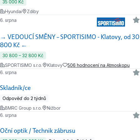
35 000 Kč
Hyundai
Zdiby
6. srpna
→ VEDOUCÍ SMĚNY – SPORTISIMO - Klatovy, od 30
800 Kč ←
30 800 ‍–‍ 32 800 Kč
SPORTISIMO s.r.o.
Klatovy
506 hodnocení na Atmoskopu
6. srpna
Skladník/ce
Odpověď do 2 týdnů
BMRC Group s.r.o.
Nižbor
6. srpna
Oční optik / Technik zábrusu