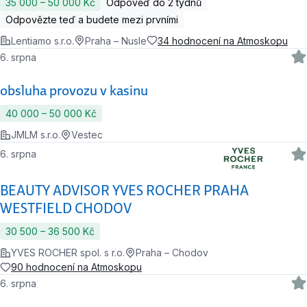
35 000 ‍–‍ 50 000 Kč
Odpověď do 2 týdnů
Odpovězte teď a budete mezi prvními
Lentiamo s.r.o.
Praha – Nusle
34 hodnocení na Atmoskopu
6. srpna
obsluha provozu v kasinu
40 000 ‍–‍ 50 000 Kč
JMLM s.r.o.
Vestec
6. srpna
BEAUTY ADVISOR YVES ROCHER PRAHA
WESTFIELD CHODOV
30 500 ‍–‍ 36 500 Kč
YVES ROCHER spol. s r.o.
Praha – Chodov
90 hodnocení na Atmoskopu
6. srpna