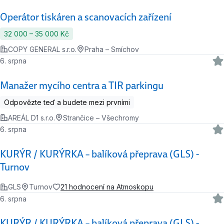
Operátor tiskáren a scanovacích zařízení
32 000 ‍–‍ 35 000 Kč
COPY GENERAL s.r.o.
Praha – Smíchov
6. srpna
Manažer mycího centra a TIR parkingu
Odpovězte teď a budete mezi prvními
AREÁL D1 s.r.o.
Strančice – Všechromy
6. srpna
KURÝR / KURÝRKA – balíková přeprava (GLS) -
Turnov
GLS
Turnov
21 hodnocení na Atmoskopu
6. srpna
KURÝR / KURÝRKA – balíková přeprava (GLS) -