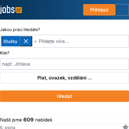
Přihlásit
Me
Jakou práci hledáte?
+ Přidejte více…
Služby
Odebrat
Kde?
např. Jihlava
Plat, úvazek, vzdělání …
Hledat
609
Našli jsme
nabídek
6. srpna