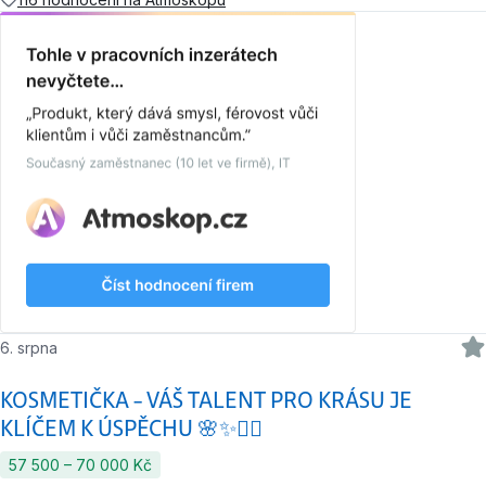
6. srpna
KOSMETIČKA – VÁŠ TALENT PRO KRÁSU JE
KLÍČEM K ÚSPĚCHU 🌸✨💆‍♀️
57 500 ‍–‍ 70 000 Kč