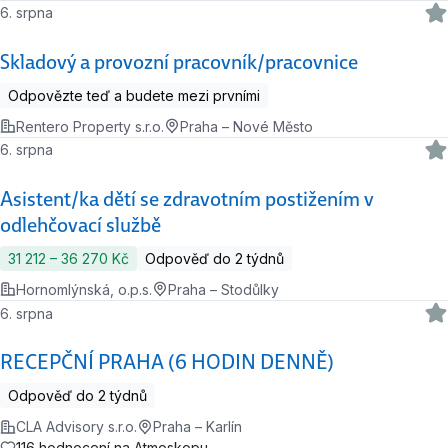
6. srpna
Skladový a provozní pracovník/pracovnice
Odpovězte teď a budete mezi prvními
Rentero Property s.r.o.
Praha – Nové Město
6. srpna
Asistent/ka dětí se zdravotním postižením v
odlehčovací službě
31 212 ‍–‍ 36 270 Kč
Odpověď do 2 týdnů
Hornomlýnská, o.p.s.
Praha – Stodůlky
6. srpna
RECEPČNÍ PRAHA (6 HODIN DENNĚ)
Odpověď do 2 týdnů
CLA Advisory s.r.o.
Praha – Karlín
116 hodnocení na Atmoskopu