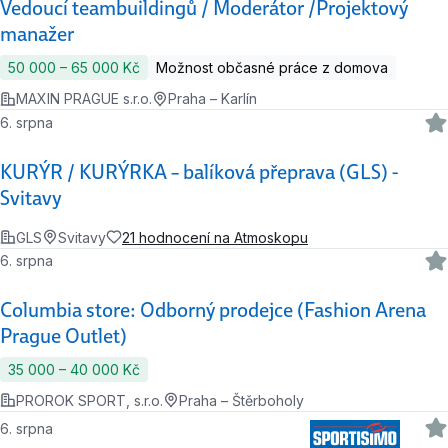
Vedoucí teambuildingů / Moderátor /Projektový
manažer
50 000 ‍–‍ 65 000 Kč
Možnost občasné práce z domova
MAXIN PRAGUE s.r.o.
Praha – Karlín
6. srpna
KURÝR / KURÝRKA – balíková přeprava (GLS) -
Svitavy
GLS
Svitavy
21 hodnocení na Atmoskopu
6. srpna
Columbia store: Odborný prodejce (Fashion Arena
Prague Outlet)
35 000 ‍–‍ 40 000 Kč
PROROK SPORT, s.r.o.
Praha – Štěrboholy
6. srpna