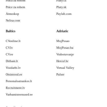
Práca za rohom
Platy.cz
Práce za rohem
Platy.sk
Atmoskop
Paylab.com
Nelisa.com
Baltics
Adriatic
CVonline.lt
MojPosao
CV.lv
MojPosao.ba
CV.ee
Vrabotuvanje
Dirbam.lt
Hercul.hr
Visidarbi.lv
Virtual Valley
Otsintood.ee
Pulser
Personaloatrankos.lt
Recruitment.lv
Varbamisteenused.ee