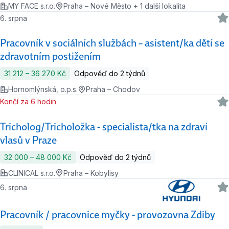
MY FACE s.r.o.
Praha – Nové Město + 1 další lokalita
6. srpna
Pracovník v sociálních službách – asistent/ka dětí se
zdravotním postižením
31 212 ‍–‍ 36 270 Kč
Odpověď do 2 týdnů
Hornomlýnská, o.p.s.
Praha – Chodov
Končí za 6 hodin
Tricholog/Tricholožka - specialista/tka na zdraví
vlasů v Praze
32 000 ‍–‍ 48 000 Kč
Odpověď do 2 týdnů
CLINICAL s.r.o.
Praha – Kobylisy
6. srpna
Pracovník / pracovnice myčky - provozovna Zdiby