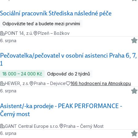
Sociální pracovník Střediska následné péče
Odpovězte teď a budete mezi prvními
POINT 14, z.ú.
Plzeň – Božkov
6. srpna
Pečovatelka/pečovatel v osobní asistenci Praha 6, 7,
1
18 000 ‍–‍ 24 000 Kč
Odpověď do 2 týdnů
HEWER, z.s.
Praha – Dejvice
166 hodnocení na Atmoskopu
6. srpna
Asistent/-ka prodeje - PEAK PERFORMANCE -
Černý most
GANT Central Europe s.r.o.
Praha – Černý Most
6. srpna