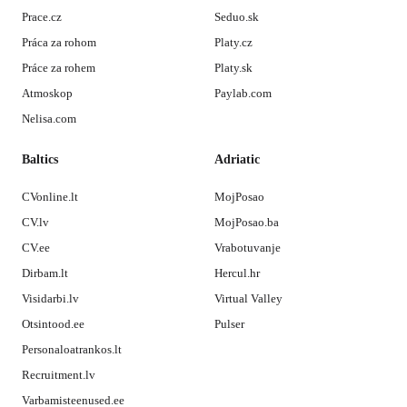
Prace.cz
Seduo.sk
Práca za rohom
Platy.cz
Práce za rohem
Platy.sk
Atmoskop
Paylab.com
Nelisa.com
Baltics
Adriatic
CVonline.lt
MojPosao
CV.lv
MojPosao.ba
CV.ee
Vrabotuvanje
Dirbam.lt
Hercul.hr
Visidarbi.lv
Virtual Valley
Otsintood.ee
Pulser
Personaloatrankos.lt
Recruitment.lv
Varbamisteenused.ee