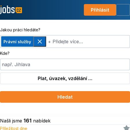
Přihlásit
Me
Jakou práci hledáte?
+ Přidejte více…
Právní služby
Odebrat
Kde?
např. Jihlava
Plat, úvazek, vzdělání …
Hledat
161
Našli jsme
nabídek
Příležitost dne