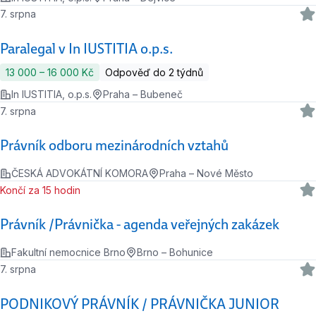
7. srpna
Paralegal v In IUSTITIA o.p.s.
13 000 ‍–‍ 16 000 Kč
Odpověď do 2 týdnů
In IUSTITIA, o.p.s.
Praha – Bubeneč
7. srpna
Právník odboru mezinárodních vztahů
ČESKÁ ADVOKÁTNÍ KOMORA
Praha – Nové Město
Končí za 15 hodin
Právník /Právnička - agenda veřejných zakázek
Fakultní nemocnice Brno
Brno – Bohunice
7. srpna
PODNIKOVÝ PRÁVNÍK / PRÁVNIČKA JUNIOR