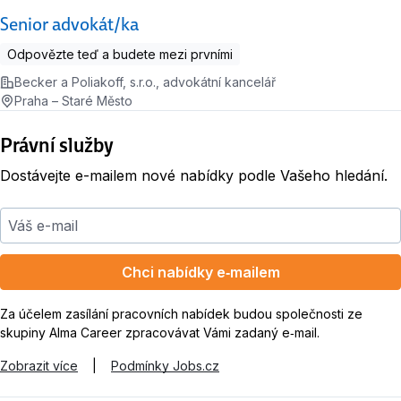
Senior advokát/ka
Odpovězte teď a budete mezi prvními
Becker a Poliakoff, s.r.o., advokátní kancelář
Praha – Staré Město
Právní služby
Dostávejte e-mailem nové nabídky podle Vašeho hledání.
Váš e-mail
Chci nabídky e‑mailem
Za účelem zasílání pracovních nabídek budou společnosti ze
skupiny Alma Career zpracovávat Vámi zadaný e‑mail.
Zobrazit více
|
Podmínky Jobs.cz