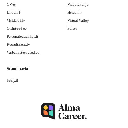
CV.ee
Vrabotuvanje
Dirbam.lt
Hercul.hr
Visidarbi.lv
Virtual Valley
Otsintood.ee
Pulser
Personaloatrankos.lt
Recruitment.lv
Varbamisteenused.ee
Scandinavia
Jobly.fi