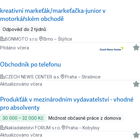
kreativní markeťák/markeťačka-junior v
motorkářském obchodě
Odpověď do 2 týdnů
BONMOTO s.r.o.
Brno – Štýřice
Přidáno včera
Obchodník po telefonu
CZECH NEWS CENTER a.s.
Praha – Strašnice
Aktualizováno včera
Produkťák v mezinárodním vydavatelství - vhodné
pro absolventy
30 000 ‍–‍ 32 000 Kč
Možnost občasné práce z domova
Nakladatelství FORUM s.r.o.
Praha – Kobylisy
Aktualizováno včera