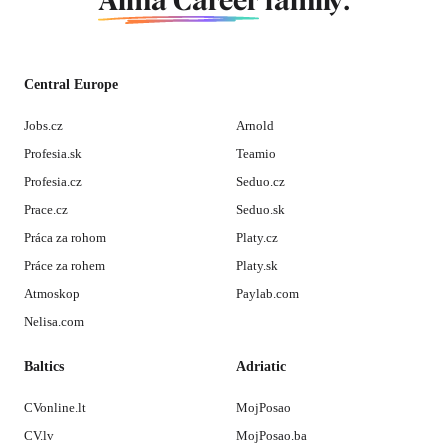
Alma Career
family.
Central Europe
Jobs.cz
Arnold
Profesia.sk
Teamio
Profesia.cz
Seduo.cz
Prace.cz
Seduo.sk
Práca za rohom
Platy.cz
Práce za rohem
Platy.sk
Atmoskop
Paylab.com
Nelisa.com
Baltics
Adriatic
CVonline.lt
MojPosao
CV.lv
MojPosao.ba