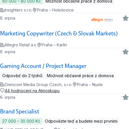
60 000 ‍–‍ 80 000 Kč
Možnost občasné práce z domova
Insighters s.r.o.
Praha – Holešovice
6. srpna
Marketing Copywriter (Czech & Slovak Markets)
Allegro Retail a.s.
Praha – Karlín
6. srpna
Gaming Account / Project Manager
Odpověď do 2 týdnů
Možnost občasné práce z domova
Omnicom Media Group Czech, s.r.o.
Praha – Nusle
44 hodnocení na Atmoskopu
6. srpna
Brand Specialist
27 000 ‍–‍ 30 000 Kč
Odpovězte teď a budete mezi prvními