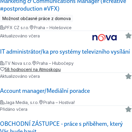
Marketing & Communications Manager (#creative
#postproduction #VFX)
Možnost občasné práce z domova
PFX CZ s.r.o.
Praha – Holešovice
Aktualizováno včera
IT administrátor/ka pro systémy televizního vysílání
TV Nova s.r.o.
Praha – Hlubočepy
58 hodnocení na Atmoskopu
Aktualizováno včera
Account manager/Mediální poradce
Jaga Media, s.r.o.
Praha – Hostivař
Přidáno včera
OBCHODNÍ ZÁSTUPCE - práce s příběhem, který
Vás bude bavit