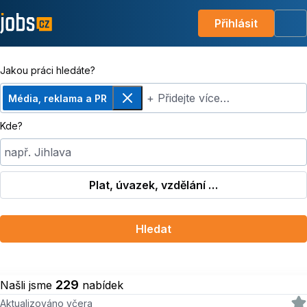
Přihlásit
Me
Jakou práci hledáte?
+ Přidejte více…
Média, reklama a PR
Odebrat
Kde?
např. Jihlava
Plat, úvazek, vzdělání …
Hledat
229
Našli jsme
nabídek
Aktualizováno včera