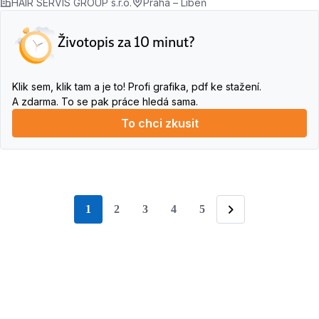
HAIR SERVIS GROUP s.r.o.
Praha – Libeň
Životopis za 10 minut?
Klik sem, klik tam a je to! Profi grafika, pdf ke stažení.
A zdarma. To se pak práce hledá sama.
To chci zkusit
1
2
3
4
5
stránka
Následující