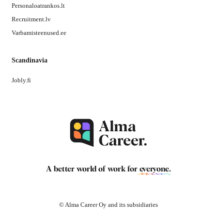
Personaloatrankos.lt
Recruitment.lv
Varbamisteenused.ee
Scandinavia
Jobly.fi
A better world of work for
everyone
.
© Alma Career Oy and its subsidiaries