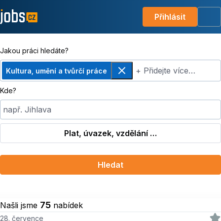
Přihlásit
Me
Jakou práci hledáte?
+ Přidejte více…
Kultura, umění a tvůrčí práce
Odebrat
Kde?
např. Jihlava
Plat, úvazek, vzdělání …
Hledat
75
Našli jsme
nabídek
28. července