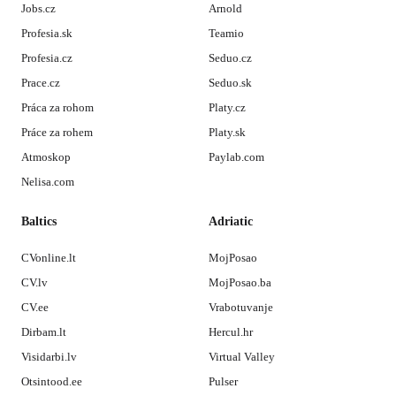
Jobs.cz
Arnold
Profesia.sk
Teamio
Profesia.cz
Seduo.cz
Prace.cz
Seduo.sk
Práca za rohom
Platy.cz
Práce za rohem
Platy.sk
Atmoskop
Paylab.com
Nelisa.com
Baltics
Adriatic
CVonline.lt
MojPosao
CV.lv
MojPosao.ba
CV.ee
Vrabotuvanje
Dirbam.lt
Hercul.hr
Visidarbi.lv
Virtual Valley
Otsintood.ee
Pulser