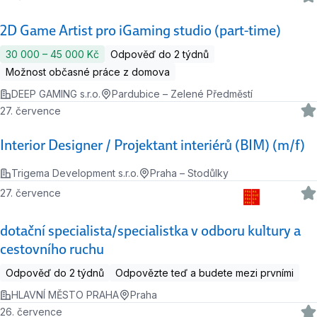
2D Game Artist pro iGaming studio (part-time)
30 000 ‍–‍ 45 000 Kč
Odpověď do 2 týdnů
Možnost občasné práce z domova
DEEP GAMING s.r.o.
Pardubice – Zelené Předměstí
27. července
Interior Designer / Projektant interiérů (BIM) (m/f)
Trigema Development s.r.o.
Praha – Stodůlky
27. července
dotační specialista/specialistka v odboru kultury a
cestovního ruchu
Odpověď do 2 týdnů
Odpovězte teď a budete mezi prvními
HLAVNÍ MĚSTO PRAHA
Praha
26. července