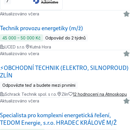
7
Aktualizováno včera
Technik provozu energetiky (m/ž)
45 000 ‍–‍ 50 000 Kč
Odpověď do 2 týdnů
UCED s.r.o.
Kutná Hora
Aktualizováno včera
⚡OBCHODNÍ TECHNIK (ELEKTRO, SILNOPROUD)
ZLÍN
Odpovězte teď a budete mezi prvními
Schrack Technik spol. s r.o.
Zlín
12 hodnocení na Atmoskopu
Aktualizováno včera
Specialista pro komplexní energetická řešení,
TEDOM Energie, s.r.o. HRADEC KRÁLOVÉ M/Ž