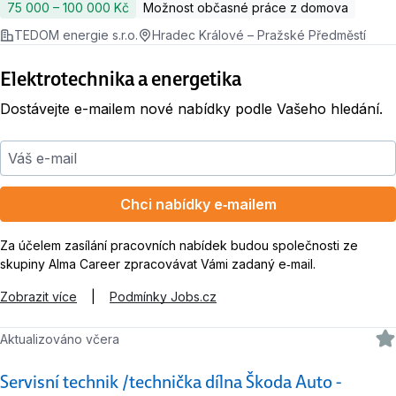
75 000 ‍–‍ 100 000 Kč
Možnost občasné práce z domova
TEDOM energie s.r.o.
Hradec Králové – Pražské Předměstí
Elektrotechnika a energetika
Dostávejte e-mailem nové nabídky podle Vašeho hledání.
Váš e-mail
Chci nabídky e‑mailem
Za účelem zasílání pracovních nabídek budou společnosti ze
skupiny Alma Career zpracovávat Vámi zadaný e‑mail.
Zobrazit více
|
Podmínky Jobs.cz
Aktualizováno včera
Servisní technik /technička dílna Škoda Auto -