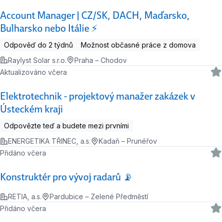
Account Manager | CZ/SK, DACH, Maďarsko,
Bulharsko nebo Itálie ⚡
Odpověď do 2 týdnů
Možnost občasné práce z domova
Raylyst Solar s.r.o.
Praha – Chodov
Aktualizováno včera
Elektrotechnik - projektový manažer zakázek v
Ústeckém kraji
Odpovězte teď a budete mezi prvními
ENERGETIKA TŘINEC, a.s.
Kadaň – Prunéřov
Přidáno včera
Konstruktér pro vývoj radarů 📡
RETIA, a.s.
Pardubice – Zelené Předměstí
Přidáno včera