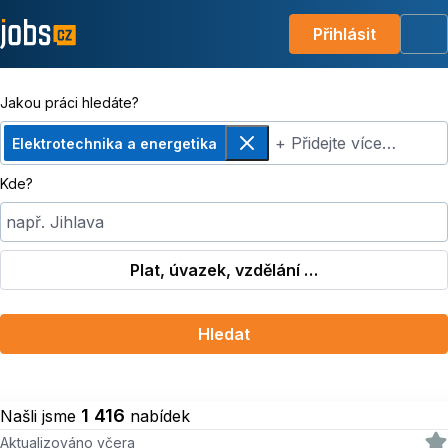
Přihlásit
Me
Jakou práci hledáte?
+ Přidejte více…
Elektrotechnika a energetika
Odebrat
Kde?
např. Jihlava
Plat, úvazek, vzdělání …
Hledat
1 416
Našli jsme
nabídek
Aktualizováno včera