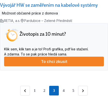
Vývojář HW se zaměřením na kabelové systémy
Možnost občasné práce z domova
RETIA, a.s.
Pardubice – Zelené Předměstí
Životopis za 10 minut?
Klik sem, klik tam a je to! Profi grafika, pdf ke stažení.
A zdarma. To se pak práce hledá sama.
To chci zkusit
1
2
3
4
5
stránka
Předchozí
Následující