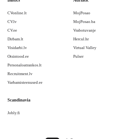
Baltics
Adriatic
CVonline.lt
MojPosao
CV.lv
MojPosao.ba
CV.ee
Vrabotuvanje
Dirbam.lt
Hercul.hr
Visidarbi.lv
Virtual Valley
Otsintood.ee
Pulser
Personaloatrankos.lt
Recruitment.lv
Varbamisteenused.ee
Scandinavia
Jobly.fi