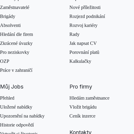
Zaměstnavatelé
Nové příležitosti
Brigády
Rozjezd podnikání
Absolventi
Rozvoj kariéry
Hledání dle firem
Rady
Zkrácené úvazky
Jak napsat CV
Pro neziskovky
Porovnání platů
OZP
Kalkulačky
Práce v zahraničí
Můj Jobs
Pro firmy
Přehled
Hledám zaměstnance
Uložené nabídky
Vložit brigádu
Upozornění na nabídky
Ceník inzerce
Historie odpovědí
Kontakty
Vytvořit si životopis