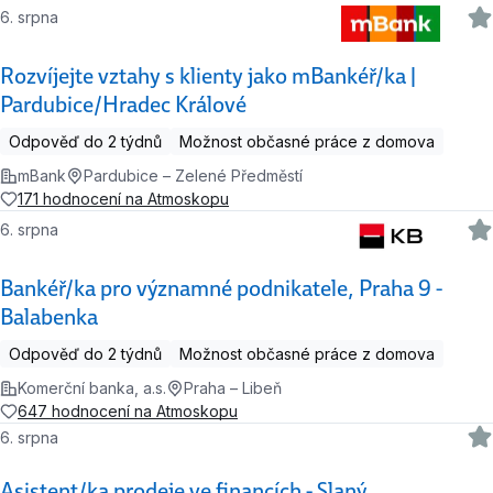
6. srpna
Rozvíjejte vztahy s klienty jako mBankéř/ka |
Pardubice/Hradec Králové
Odpověď do 2 týdnů
Možnost občasné práce z domova
mBank
Pardubice – Zelené Předměstí
171 hodnocení na Atmoskopu
6. srpna
Bankéř/ka pro významné podnikatele, Praha 9 -
Balabenka
Odpověď do 2 týdnů
Možnost občasné práce z domova
Komerční banka, a.s.
Praha – Libeň
647 hodnocení na Atmoskopu
6. srpna
Asistent/ka prodeje ve financích - Slaný