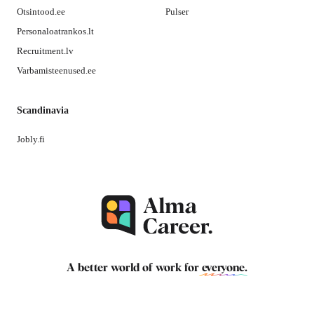
Otsintood.ee
Pulser
Personaloatrankos.lt
Recruitment.lv
Varbamisteenused.ee
Scandinavia
Jobly.fi
A better world of work for
everyone
.