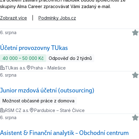
skupiny Alma Career zpracovávat Vámi zadaný e‑mail.
Zobrazit více
|
Podmínky Jobs.cz
6. srpna
Účetní provozovny TUkas
40 000 ‍–‍ 50 000 Kč
Odpověď do 2 týdnů
TUkas a.s.
Praha – Malešice
6. srpna
Junior mzdová účetní (outsourcing)
Možnost občasné práce z domova
RSM CZ a.s.
Pardubice – Staré Čívice
6. srpna
Asistent & Finanční analytik – Obchodní centrum