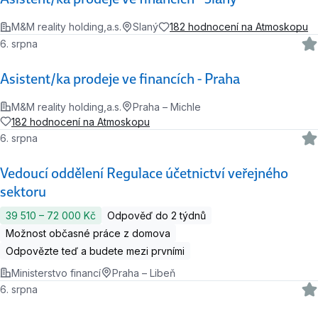
M&M reality holding,a.s.
Slaný
182 hodnocení na Atmoskopu
6. srpna
Asistent/ka prodeje ve financích - Praha
M&M reality holding,a.s.
Praha – Michle
182 hodnocení na Atmoskopu
6. srpna
Vedoucí oddělení Regulace účetnictví veřejného
sektoru
39 510 ‍–‍ 72 000 Kč
Odpověď do 2 týdnů
Možnost občasné práce z domova
Odpovězte teď a budete mezi prvními
Ministerstvo financí
Praha – Libeň
6. srpna