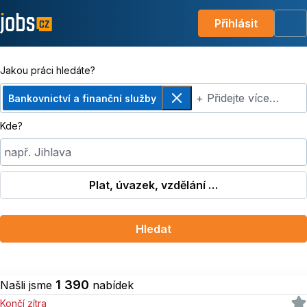
Přihlásit
Me
Jakou práci hledáte?
+ Přidejte více…
Bankovnictví a finanční služby
Odebrat
Kde?
např. Jihlava
Plat, úvazek, vzdělání …
Hledat
1 390
Našli jsme
nabídek
Končí zítra