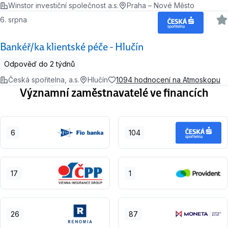
Winstor investiční společnost a.s.
Praha – Nové Město
6. srpna
Bankéř/ka klientské péče - Hlučín
Odpověď do 2 týdnů
Česká spořitelna, a.s.
Hlučín
1094 hodnocení na Atmoskopu
Významní zaměstnavatelé ve financích
6
104
17
1
26
87