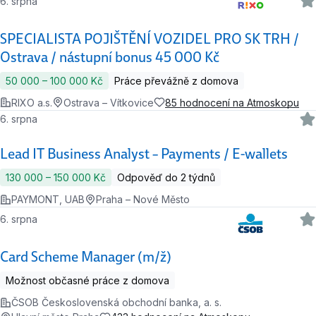
6. srpna
SPECIALISTA POJIŠTĚNÍ VOZIDEL PRO SK TRH /
Ostrava / nástupní bonus 45 000 Kč
50 000 ‍–‍ 100 000 Kč
Práce převážně z domova
RIXO a.s.
Ostrava – Vítkovice
85 hodnocení na Atmoskopu
6. srpna
Lead IT Business Analyst – Payments / E-wallets
130 000 ‍–‍ 150 000 Kč
Odpověď do 2 týdnů
PAYMONT, UAB
Praha – Nové Město
6. srpna
Card Scheme Manager (m/ž)
Možnost občasné práce z domova
ČSOB Československá obchodní banka, a. s.