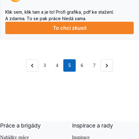
Klik sem, klik tam a je to! Profi grafika, pdf ke stažení.
A zdarma. To se pak práce hledá sama.
To chci zkusit
3
4
5
6
7
stránka
Předchozí
Následující
Práce a brigády
Inspirace a rady
Nabídky práce
Inspirace