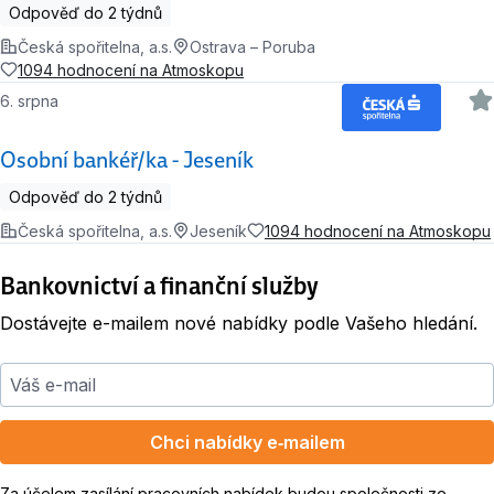
Odpověď do 2 týdnů
Česká spořitelna, a.s.
Ostrava – Poruba
1094 hodnocení na Atmoskopu
6. srpna
Osobní bankéř/ka - Jeseník
Odpověď do 2 týdnů
Česká spořitelna, a.s.
Jeseník
1094 hodnocení na Atmoskopu
Bankovnictví a finanční služby
Dostávejte e-mailem nové nabídky podle Vašeho hledání.
Váš e-mail
Chci nabídky e‑mailem
Za účelem zasílání pracovních nabídek budou společnosti ze