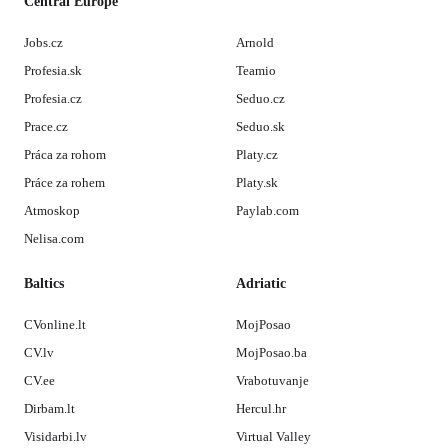
Central Europe
Jobs.cz
Arnold
Profesia.sk
Teamio
Profesia.cz
Seduo.cz
Prace.cz
Seduo.sk
Práca za rohom
Platy.cz
Práce za rohem
Platy.sk
Atmoskop
Paylab.com
Nelisa.com
Baltics
Adriatic
CVonline.lt
MojPosao
CV.lv
MojPosao.ba
CV.ee
Vrabotuvanje
Dirbam.lt
Hercul.hr
Visidarbi.lv
Virtual Valley