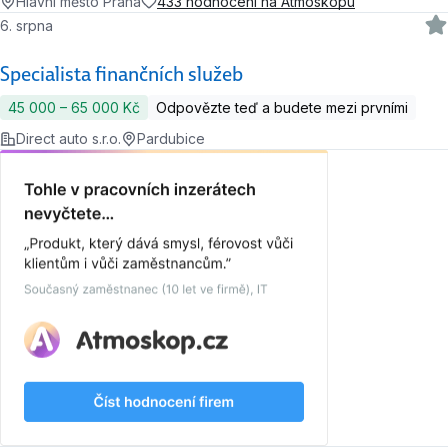
Hlavní město Praha
433 hodnocení na Atmoskopu
6. srpna
Specialista finančních služeb
45 000 ‍–‍ 65 000 Kč
Odpovězte teď a budete mezi prvními
Direct auto s.r.o.
Pardubice