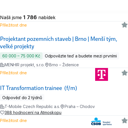
1 786
Našli jsme
nabídek
Příležitost dne
Projektant pozemních staveb | Brno | Menší tým,
velké projekty
60 000 ‍–‍ 75 000 Kč
Odpovězte teď a budete mezi prvními
MENHIR projekt, s.r.o.
Brno – Židenice
Příležitost dne
IT Transformation trainee (f/m)
Odpověď do 2 týdnů
T-Mobile Czech Republic a.s.
Praha – Chodov
388 hodnocení na Atmoskopu
Příležitost dne