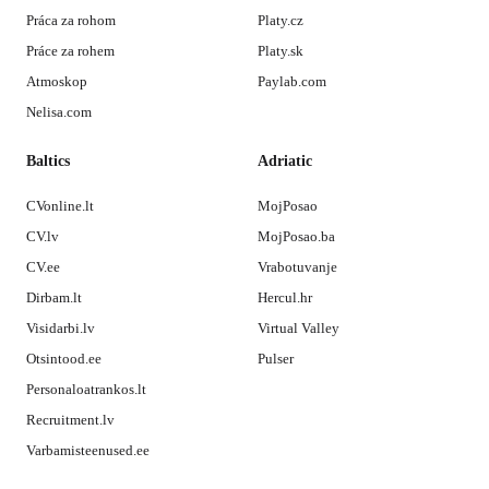
Práca za rohom
Platy.cz
Práce za rohem
Platy.sk
Atmoskop
Paylab.com
Nelisa.com
Baltics
Adriatic
CVonline.lt
MojPosao
CV.lv
MojPosao.ba
CV.ee
Vrabotuvanje
Dirbam.lt
Hercul.hr
Visidarbi.lv
Virtual Valley
Otsintood.ee
Pulser
Personaloatrankos.lt
Recruitment.lv
Varbamisteenused.ee