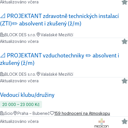
Aktualizováno včera
📐 PROJEKTANT zdravotně technických instalací
(ZTI)✏️ absolvent i zkušený (ž/m)
BLOCK DES s.r.o.
Valašské Meziříčí
Aktualizováno včera
📐 PROJEKTANT vzduchotechniky ✏️ absolvent i
zkušený (ž/m)
BLOCK DES s.r.o.
Valašské Meziříčí
Aktualizováno včera
Vedoucí klubu/družiny
20 000 ‍–‍ 23 000 Kč
Scio
Praha – Bubeneč
159 hodnocení na Atmoskopu
Aktualizováno včera