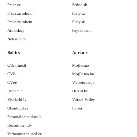
Prace.cz
Seduo.sk
Práca za rohom
Platy.cz
Práce za rohem
Platy.sk
Atmoskop
Paylab.com
Nelisa.com
Baltics
Adriatic
CVonline.lt
MojPosao
CV.lv
MojPosao.ba
CV.ee
Vrabotuvanje
Dirbam.lt
Hercul.hr
Visidarbi.lv
Virtual Valley
Otsintood.ee
Pulser
Personaloatrankos.lt
Recruitment.lv
Varbamisteenused.ee