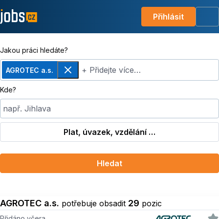
Přihlásit
Me
Jakou práci hledáte?
+ Přidejte více…
AGROTEC a.s.
Odebrat
Kde?
např. Jihlava
Plat, úvazek, vzdělání …
Hledat
AGROTEC a.s.
29
potřebuje obsadit
pozic
Přidáno včera