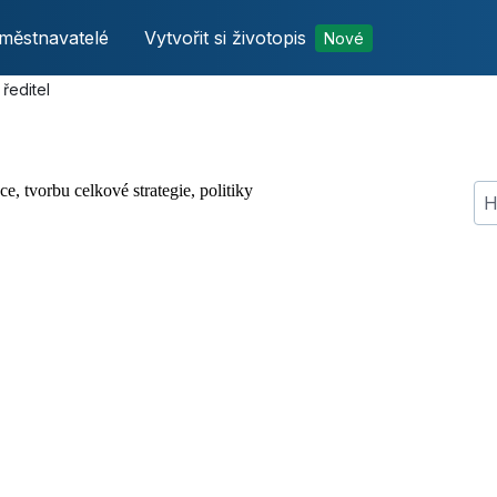
městnavatelé
Vytvořit si životopis
Nové
ředitel
, tvorbu celkové strategie, politiky
Hle