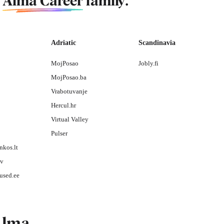
f
Alma Career
family.
Adriatic
Scandinavia
MojPosao
Jobly.fi
MojPosao.ba
Vrabotuvanje
Hercul.hr
Virtual Valley
Pulser
nkos.lt
lv
used.ee