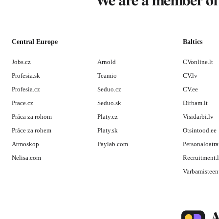
We are a member o
Central Europe
Baltics
Jobs.cz
Arnold
CVonline.lt
Profesia.sk
Teamio
CV.lv
Profesia.cz
Seduo.cz
CV.ee
Prace.cz
Seduo.sk
Dirbam.lt
Práca za rohom
Platy.cz
Visidarbi.lv
Práce za rohem
Platy.sk
Otsintood.ee
Atmoskop
Paylab.com
Personaloatra
Nelisa.com
Recruitment.
Varbamisteen