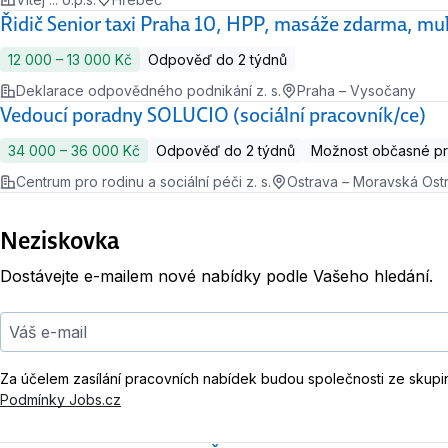
Řidič Senior taxi Praha 10, HPP, masáže zdarma, mul
12 000 ‍–‍ 13 000 Kč
Odpověď do 2 týdnů
Deklarace odpovědného podnikání z. s.
Praha – Vysočany
Vedoucí poradny SOLUCIO (sociální pracovník/ce)
34 000 ‍–‍ 36 000 Kč
Odpověď do 2 týdnů
Možnost občasné p
Centrum pro rodinu a sociální péči z. s.
Ostrava – Moravská Ost
Neziskovka
Dostávejte e-mailem nové nabídky podle Vašeho hledání.
Váš e-mail
Za účelem zasílání pracovních nabídek budou společnosti ze skupi
Podmínky Jobs.cz