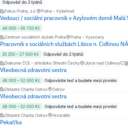
Odpověď do 2 týdnů
Fokus Praha, z.ú.
Praha – Vyšehrad
Vedoucí / sociální pracovník v Azylovém domě Malá
46 000 ‍–‍ 56 720 Kč
Centrum sociálních služeb Praha
Praha – Vysočany
Pracovník v sociálních službách Libice n. Cidlino
25 250 ‍–‍ 27 500 Kč
Odpověď do 2 týdnů
Diakonie ČCE - středisko Střední Čechy
Libice nad Cidlinou
3
Všeobecná zdravotní sestra
48 000 ‍–‍ 52 000 Kč
Odpovězte teď a budete mezi prvními
Oblastní Charita Ostrov
Ostrov
Všeobecná zdravotní sestra
48 000 ‍–‍ 52 000 Kč
Odpovězte teď a budete mezi prvními
Oblastní Charita Ostrov
Hroznětín
Pekař/ka