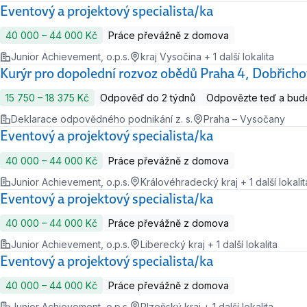
Eventový a projektový specialista/ka
40 000 ‍–‍ 44 000 Kč
Práce převážně z domova
Junior Achievement, o.p.s.
kraj Vysočina + 1 další lokalita
Kurýr pro dopolední rozvoz obědů Praha 4, Dobřichov
15 750 ‍–‍ 18 375 Kč
Odpověď do 2 týdnů
Odpovězte teď a bude
Deklarace odpovědného podnikání z. s.
Praha – Vysočany
Eventový a projektový specialista/ka
40 000 ‍–‍ 44 000 Kč
Práce převážně z domova
Junior Achievement, o.p.s.
Královéhradecký kraj + 1 další lokalit
Eventový a projektový specialista/ka
40 000 ‍–‍ 44 000 Kč
Práce převážně z domova
Junior Achievement, o.p.s.
Liberecký kraj + 1 další lokalita
Eventový a projektový specialista/ka
40 000 ‍–‍ 44 000 Kč
Práce převážně z domova
Junior Achievement, o.p.s.
Plzeňský kraj + 1 další lokalita