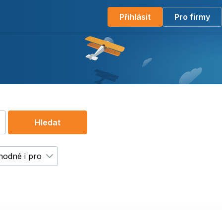
Přihlásit
Pro firmy
Hledat
hodné i pro
 filtr
Zadavatel
Změnit filtr
Vhodné i pro