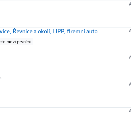
ice, Řevnice a okolí, HPP, firemní auto
te mezi prvními
a