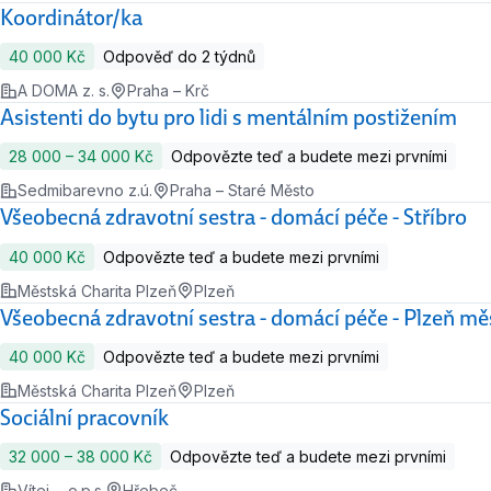
Koordinátor/ka
40 000 Kč
Odpověď do 2 týdnů
A DOMA z. s.
Praha – Krč
Asistenti do bytu pro lidi s mentálním postižením
28 000 ‍–‍ 34 000 Kč
Odpovězte teď a budete mezi prvními
Sedmibarevno z.ú.
Praha – Staré Město
Všeobecná zdravotní sestra - domácí péče - Stříbro
40 000 Kč
Odpovězte teď a budete mezi prvními
Městská Charita Plzeň
Plzeň
Všeobecná zdravotní sestra - domácí péče - Plzeň mě
40 000 Kč
Odpovězte teď a budete mezi prvními
Městská Charita Plzeň
Plzeň
Sociální pracovník
32 000 ‍–‍ 38 000 Kč
Odpovězte teď a budete mezi prvními
Vítej ... o.p.s.
Hřebeč