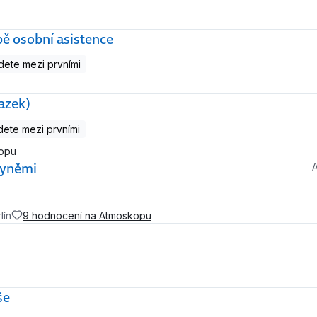
bě osobní asistence
ete mezi prvními
azek)
ete mezi prvními
kopu
kyněmi
lín
9 hodnocení na Atmoskopu
še