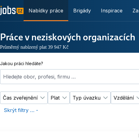
Nabídky práce
Brigády
Inspirace
Za
Práce v neziskových organizacích
Průměrný nabízený plat 39 947 Kč
Jakou práci hledáte?
Hledejte obor, profesi, firmu …
Čas zveřejnění
Plat
Typ úvazku
Vzdělání
Změnit filtr
Změnit filtr
Čas zveřejnění
Plat
Změnit filtr
Ty
Skrýt filtry … -