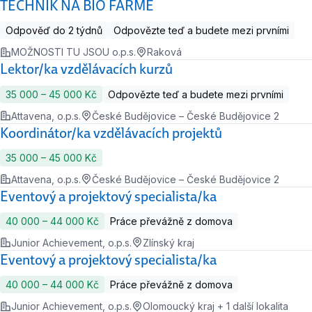
TECHNIK NA BIO FARMĚ
Odpověď do 2 týdnů
Odpovězte teď a budete mezi prvními
MOŽNOSTI TU JSOU o.p.s.
Raková
Lektor/ka vzdělávacích kurzů
35 000 ‍–‍ 45 000 Kč
Odpovězte teď a budete mezi prvními
Attavena, o.p.s.
České Budějovice – České Budějovice 2
Koordinátor/ka vzdělávacích projektů
35 000 ‍–‍ 45 000 Kč
Attavena, o.p.s.
České Budějovice – České Budějovice 2
Eventový a projektový specialista/ka
40 000 ‍–‍ 44 000 Kč
Práce převážně z domova
Junior Achievement, o.p.s.
Zlínský kraj
Eventový a projektový specialista/ka
40 000 ‍–‍ 44 000 Kč
Práce převážně z domova
Junior Achievement, o.p.s.
Olomoucký kraj + 1 další lokalita