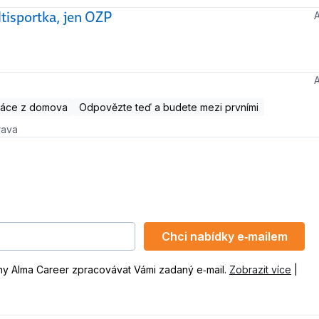
tisportka, jen OZP
ráce z domova
Odpovězte teď a budete mezi prvními
rava
Chci nabídky e‑mailem
ny Alma Career zpracovávat Vámi zadaný e‑mail.
Zobrazit více
|