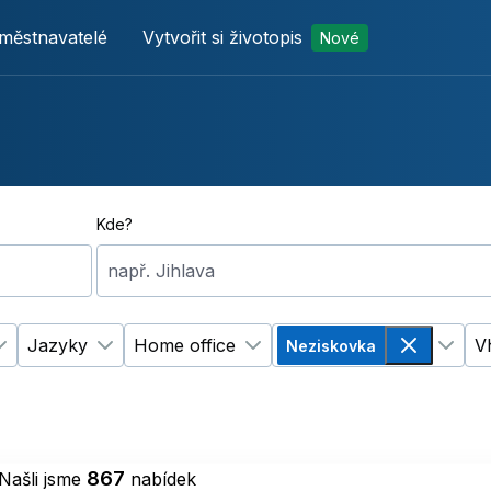
městnavatelé
Vytvořit si životopis
Nové
Kde?
např. Jihlava
Jazyky
Home office
V
Neziskovka
p úvazku
Změnit filtr
Vzdělání
Změnit filtr
Jazyky
Změnit filtr
Home office
Odebrat
Změnit
867
Našli jsme
nabídek