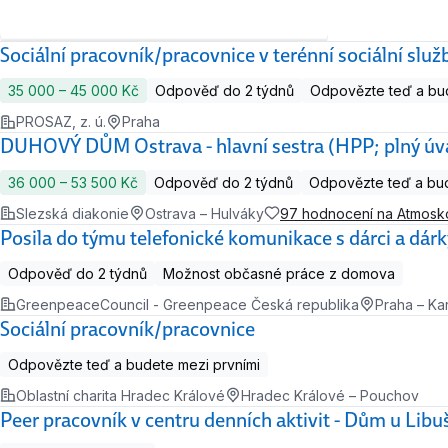
Sociální pracovník/pracovnice v terénní sociální služ
35 000 ‍–‍ 45 000 Kč
Odpověď do 2 týdnů
Odpovězte teď a bud
PROSAZ, z. ú.
Praha
DUHOVÝ DŮM Ostrava - hlavní sestra (HPP; plný úv
36 000 ‍–‍ 53 500 Kč
Odpověď do 2 týdnů
Odpovězte teď a bud
Slezská diakonie
Ostrava – Hulváky
97 hodnocení na Atmos
Posila do týmu telefonické komunikace s dárci a dár
Odpověď do 2 týdnů
Možnost občasné práce z domova
GreenpeaceCouncil - Greenpeace Česká republika
Praha – Kar
Sociální pracovník/pracovnice
Odpovězte teď a budete mezi prvními
Oblastní charita Hradec Králové
Hradec Králové – Pouchov
Peer pracovník v centru denních aktivit - Dům u Libu