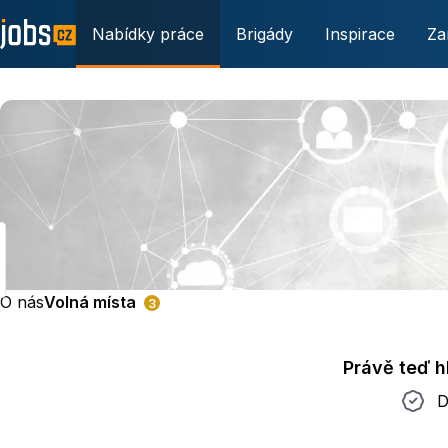
Nabídky práce
Brigády
Inspirace
Za
O nás
Volná místa
3
Právě teď 
Do 2 t
D