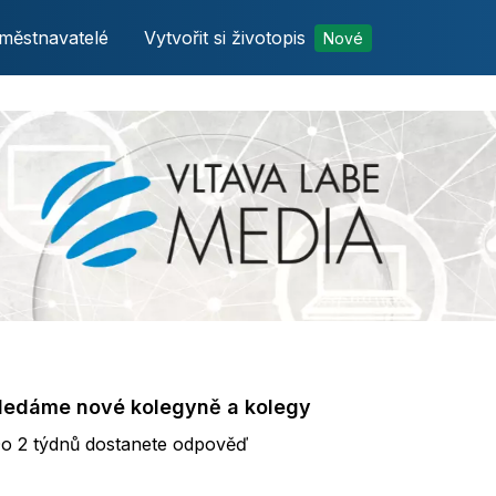
městnavatelé
Vytvořit si životopis
Nové
hledáme nové kolegyně a kolegy
ýdnů dostanete odpověď
o 2 týdnů dostanete odpověď