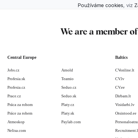
Používáme cookies
, viz
Z
We are a member o
Central Europe
Baltics
Jobs.cz
Arnold
CVonline.lt
Profesia.sk
Teamio
CV.lv
Profesia.cz
Seduo.cz
CV.ee
Prace.cz
Seduo.sk
Dirbam.lt
Práca za rohom
Platy.cz
Visidarbi.lv
Práce za rohem
Platy.sk
Otsintood.ee
Atmoskop
Paylab.com
Personaloatra
Nelisa.com
Recruitment.