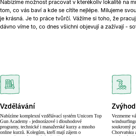
Nabízíme možnost pracovat v kterékoliv lokalitě na 
tom, co vás baví a kde se cítíte nejlépe. Milujeme svo
je krásná. Je to práce tvůrčí. Vážíme si toho, že pra
dávno víme to, co dnes všichni objevují a zažívají - 
Vzdělávání
Zvýhod
Nabízíme komplexní vzdělávací systém Unicorn Top
Vezmeme vás
Gun Academy - jednorázové i dlouhodové
windsurfing
programy, technické i manažerské kurzy a mnoho
soukromý po
online kurzů. Kolegům, kteří mají zájem o
Chorvatsku a