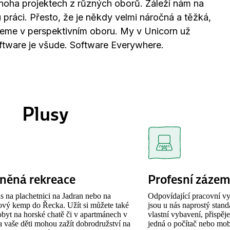
mnoha projektech z různých oborů. Záleží nám na
u práci. Přesto, že je někdy velmi náročná a těžká,
cujeme v perspektivním oboru. My v Unicorn už
software je všude. Software Everywhere.
Plusy
něná rekreace
Profesní zázem
 na plachetnici na Jadran nebo na
Odpovídající pracovní vy
ový kemp do Řecka. Užít si můžete také
jsou u nás naprostý stand
byt na horské chatě či v apartmánech v
vlastní vybavení, přispěj
 vaše děti mohou zažít dobrodružství na
jedná o počítač nebo mobi