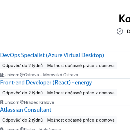
Ko
Do 2 t
D
DevOps Specialist (Azure Virtual Desktop)
Odpověď do 2 týdnů
Možnost občasné práce z domova
Unicorn
Ostrava – Moravská Ostrava
Front-end Developer (React) - energy
Odpověď do 2 týdnů
Možnost občasné práce z domova
Unicorn
Hradec Králové
Atlassian Consultant
Odpověď do 2 týdnů
Možnost občasné práce z domova
Unicorn
Praha – Holešovice