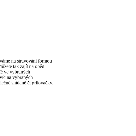
váme na stravování formou
ůžete tak zajít na oběd
fé ve vybraných
víc na vybraných
ečné snídaně či grilovačky.