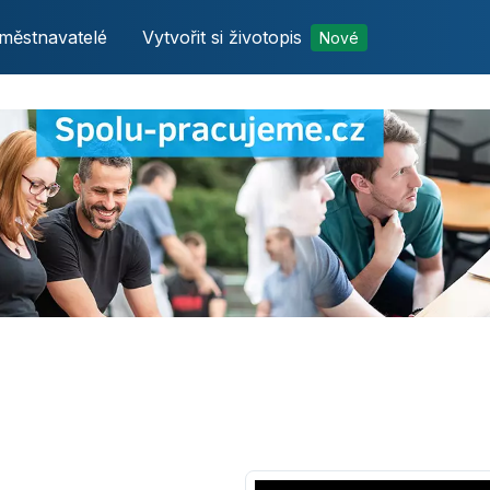
městnavatelé
Vytvořit si životopis
Nové