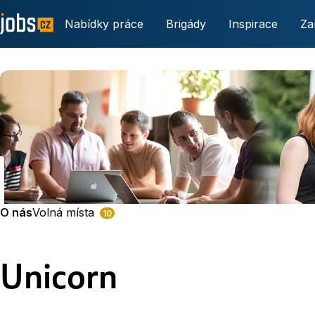
Nabídky práce
Brigády
Inspirace
Za
O nás
Volná místa
10
Unicorn