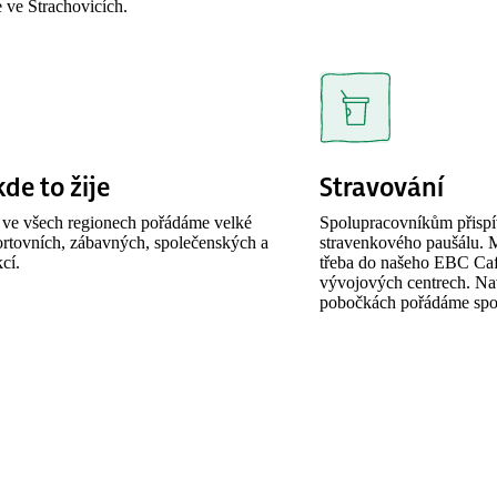
e ve Strachovicích.
de to žije
Stravování
a ve všech regionech pořádáme velké
Spolupracovníkům přispí
ortovních, zábavných, společenských a
stravenkového paušálu. M
cí.
třeba do našeho EBC Ca
vývojových centrech. Na
pobočkách pořádáme spol