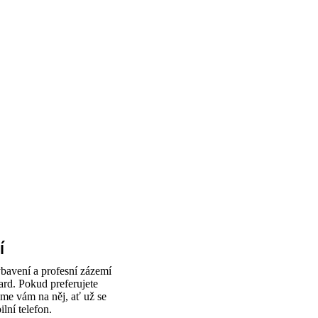
í
bavení a profesní zázemí
ard. Pokud preferujete
eme vám na něj, ať už se
lní telefon.