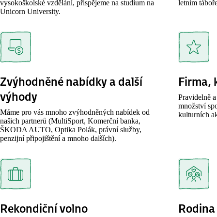
vysokoškolské vzdělání, přispějeme na studium na
letním táboř
Unicorn University.
Zvýhodněné nabídky a další
Firma, k
výhody
Pravidelně 
množství sp
Máme pro vás mnoho zvýhodněných nabídek od
kulturních ak
našich partnerů (MultiSport, Komerční banka,
ŠKODA AUTO, Optika Polák, právní služby,
penzijní připojištění a mnoho dalších).
Rekondiční volno
Rodina