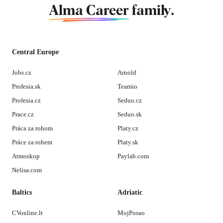
Alma Career
family.
Central Europe
Jobs.cz
Arnold
Profesia.sk
Teamio
Profesia.cz
Seduo.cz
Prace.cz
Seduo.sk
Práca za rohom
Platy.cz
Práce za rohem
Platy.sk
Atmoskop
Paylab.com
Nelisa.com
Baltics
Adriatic
CVonline.lt
MojPosao