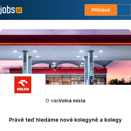
Přihlásit
Me
O nás
Volná místa
Právě teď hledáme nové kolegyně a kolegy