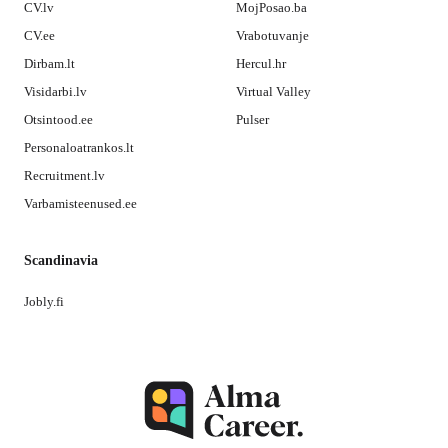
CV.lv
MojPosao.ba
CV.ee
Vrabotuvanje
Dirbam.lt
Hercul.hr
Visidarbi.lv
Virtual Valley
Otsintood.ee
Pulser
Personaloatrankos.lt
Recruitment.lv
Varbamisteenused.ee
Scandinavia
Jobly.fi