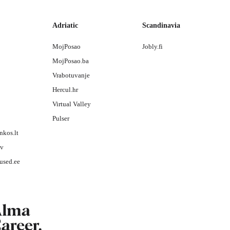
Adriatic
Scandinavia
MojPosao
Jobly.fi
MojPosao.ba
Vrabotuvanje
Hercul.hr
Virtual Valley
Pulser
nkos.lt
lv
used.ee