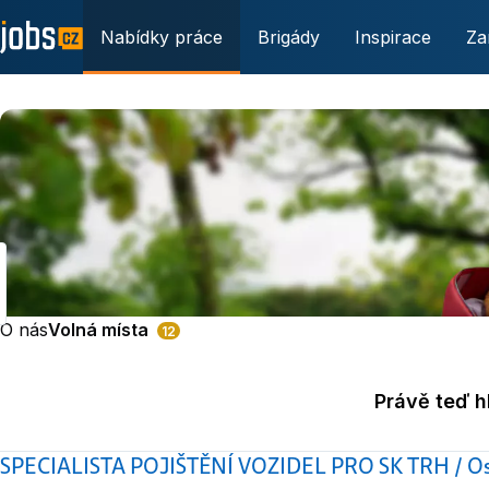
Nabídky práce
Brigády
Inspirace
Za
O nás
Volná místa
12
Právě teď 
SPECIALISTA POJIŠTĚNÍ VOZIDEL PRO SK TRH / Ost