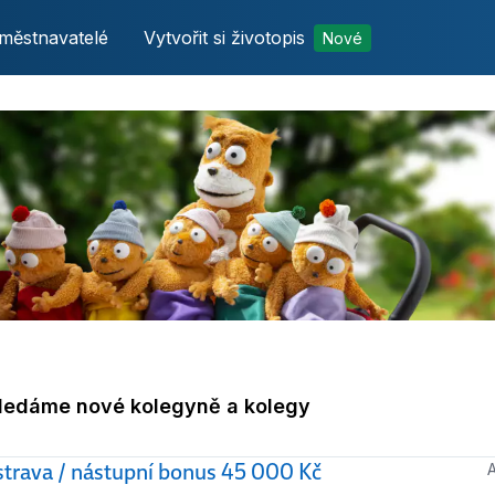
městnavatelé
Vytvořit si životopis
Nové
hledáme nové kolegyně a kolegy
rava / nástupní bonus 45 000 Kč