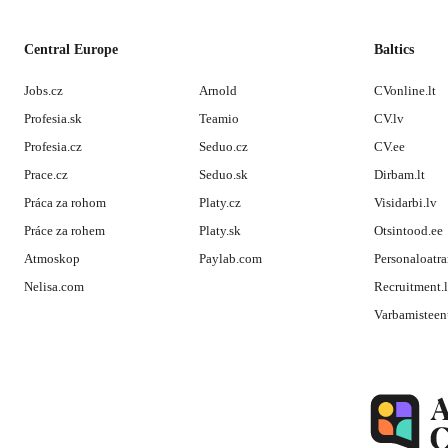
Central Europe
Baltics
Jobs.cz
Arnold
CVonline.lt
Profesia.sk
Teamio
CV.lv
Profesia.cz
Seduo.cz
CV.ee
Prace.cz
Seduo.sk
Dirbam.lt
Práca za rohom
Platy.cz
Visidarbi.lv
Práce za rohem
Platy.sk
Otsintood.ee
Atmoskop
Paylab.com
Personaloatra
Nelisa.com
Recruitment.
Varbamisteen