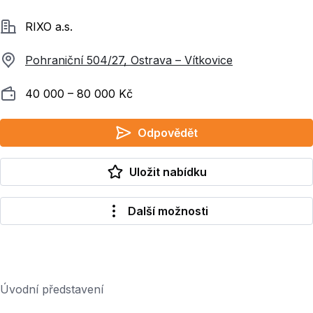
Společnost
RIXO a.s.
Pohraniční 504/27, Ostrava – Vítkovice
Plat
40 000 ‍–‍ 80 000 Kč
Odpovědět
Uložit nabídku
Další možnosti
Úvodní představení