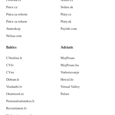
Prace.cz
Seduo.sk
Práca za rohom
Platy.cz
Práce za rohem
Platy.sk
Atmoskop
Paylab.com
Nelisa.com
Baltics
Adriatic
CVonline.lt
MojPosao
CV.lv
MojPosao.ba
CV.ee
Vrabotuvanje
Dirbam.lt
Hercul.hr
Visidarbi.lv
Virtual Valley
Otsintood.ee
Pulser
Personaloatrankos.lt
Recruitment.lv