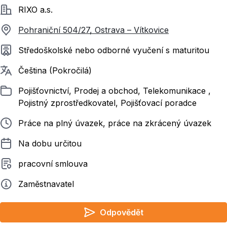
Společnost
RIXO a.s.
Pohraniční 504/27, Ostrava – Vítkovice
Požadované vzdělání
Středoškolské nebo odborné vyučení s maturitou
Požadované jazyky
Čeština (Pokročilá)
Zařazeno
Pojišťovnictví, Prodej a obchod, Telekomunikace ,
Pojistný zprostředkovatel, Pojišťovací poradce
Typ pracovního poměru
Práce na plný úvazek, práce na zkrácený úvazek
Délka pracovního poměru
Na dobu určitou
Typ smluvního vztahu
pracovní smlouva
Zadavatel
Zaměstnavatel
Odpovědět