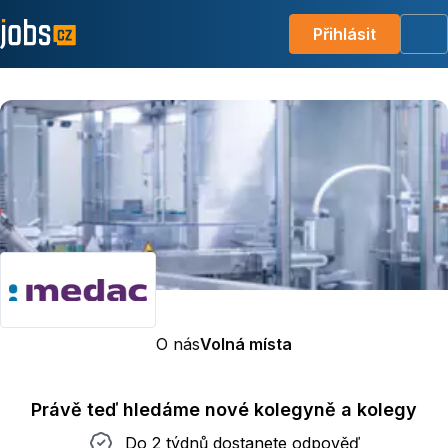
Přihlásit
Me
O nás
Volná místa
Právě teď hledáme nové kolegyně a kolegy
Do 2 týdnů dostanete odpověď
Do 2 týdnů dostanete odpověď