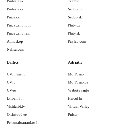
Profesia.sk
Teamio
Profesia.cz
Seduo.cz
Prace.cz
Seduo.sk
Práca za rohom
Platy.cz
Práce za rohem
Platy.sk
Atmoskop
Paylab.com
Nelisa.com
Baltics
Adriatic
CVonline.lt
MojPosao
CV.lv
MojPosao.ba
CV.ee
Vrabotuvanje
Dirbam.lt
Hercul.hr
Visidarbi.lv
Virtual Valley
Otsintood.ee
Pulser
Personaloatrankos.lt