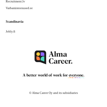
Recruitment.lv
Varbamisteenused.ee
Scandinavia
Jobly.fi
A better world of work for
everyone
.
© Alma Career Oy and its subsidiaries