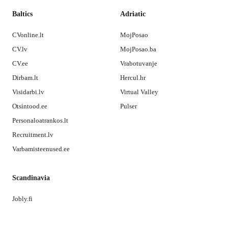
Baltics
Adriatic
CVonline.lt
MojPosao
CV.lv
MojPosao.ba
CV.ee
Vrabotuvanje
Dirbam.lt
Hercul.hr
Visidarbi.lv
Virtual Valley
Otsintood.ee
Pulser
Personaloatrankos.lt
Recruitment.lv
Varbamisteenused.ee
Scandinavia
Jobly.fi