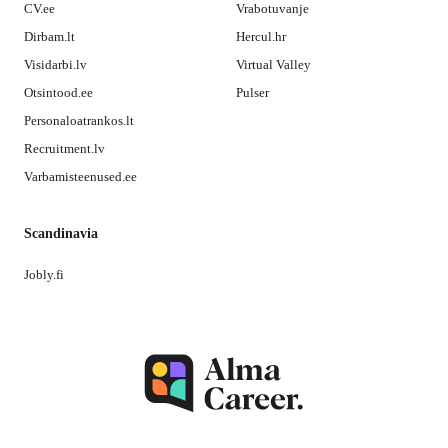
CV.ee
Vrabotuvanje
Dirbam.lt
Hercul.hr
Visidarbi.lv
Virtual Valley
Otsintood.ee
Pulser
Personaloatrankos.lt
Recruitment.lv
Varbamisteenused.ee
Scandinavia
Jobly.fi