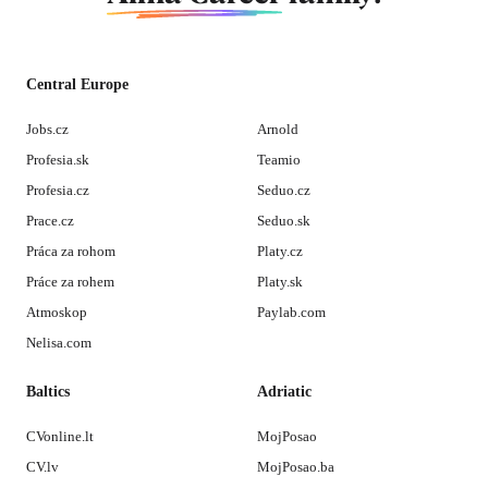
Central Europe
Jobs.cz
Arnold
Profesia.sk
Teamio
Profesia.cz
Seduo.cz
Prace.cz
Seduo.sk
Práca za rohom
Platy.cz
Práce za rohem
Platy.sk
Atmoskop
Paylab.com
Nelisa.com
Baltics
Adriatic
CVonline.lt
MojPosao
CV.lv
MojPosao.ba