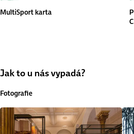
MultiSport karta
P
C
Jak to u nás vypadá?
Fotografie