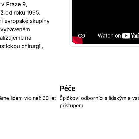
 v Praze 9,
již od roku 1995.
dní evropské skupiny
ně vybaveném
ializujeme na
stickou chirurgii,
Péče
e lidem víc než 30 let
Špičkoví odborníci s lidským a vs
přístupem