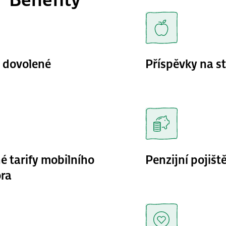
 dovolené
Příspěvky na s
 tarify mobilního
Penzijní pojišt
ora