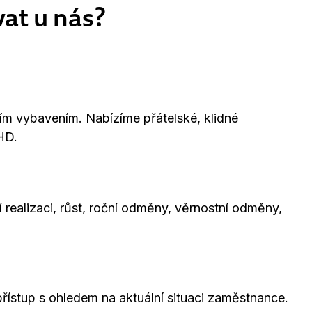
vat u nás?
ím vybavením. Nabízíme přátelské, klidné
HD.
realizaci, růst, roční odměny, věrnostní odměny,
 přístup s ohledem na aktuální situaci zaměstnance.