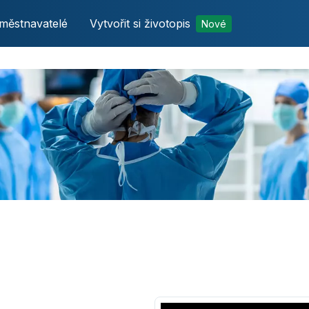
městnavatelé
Vytvořit si životopis
Nové