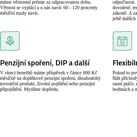
máme věrnostní prémie za odpracovanou dobu.
odpočinout. 
Věrnost se vyplácí a u nás navíc 60 - 120 procenty
dovolené, t
měsíční mzdy navíc.
zákoně. A z
ještě dalších
Penzijní spoření, DIP a další
Flexibi
V rámci benefitů máme příspěvek v částce 800 Kč
Pokud to po
měsíčně na doplňkové penzijní spoření, dlouhodobý
řídit přícho
investiční produkt, životní pojištění nebo penzijní
ranní ptáče,
připojištění. Myslíme dopředu.
hodinách a m