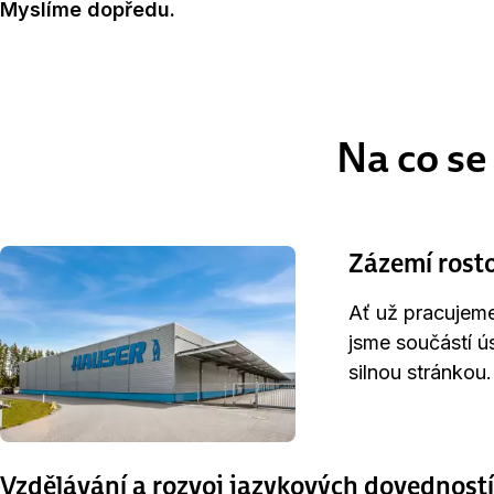
Myslíme dopředu.
Na co se
Zázemí rosto
Ať už pracujeme
jsme součástí ú
silnou stránkou.
Vzdělávání a rozvoj jazykových dovedností