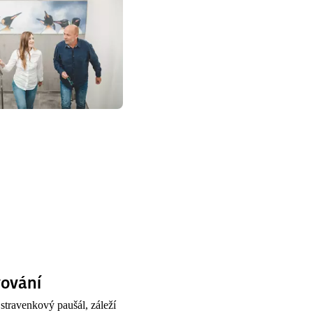
vování
stravenkový paušál, záleží