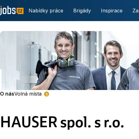
Nabídky práce
Brigády
Inspirace
Za
O nás
Volná místa
5
HAUSER spol. s r.o.