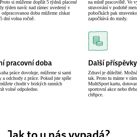
Proto si můžeme dopřát 5 týdnů placené
na místě pracoviště. Ve
edy týden navíc nad rámec uvedený v
stravování v podobě mení
a odpracovanou dobu můžeme získat
pobočkách pak stravenkov
 5 dní volna ročně.
započítává do mzdy.
lní pracovní doba
Další příspěvky
vaha práce dovoluje, můžeme si sami
Zdraví je důležité. Možná 
dy a odchody z práce. Pokud jste spíše
tak. Proto tu máme v rám
 můžete chodit v brzkých ranních
MultiSport kartu, dotova
ít volné odpoledne.
sportovní akce nebo třeb
chřipce.
Jak to u nás vypadá?