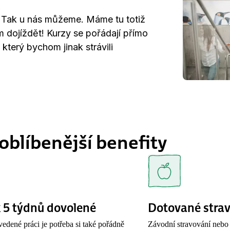
? Tak u nás můžeme. Máme tu totiž
m dojíždět! Kurzy se pořádají přímo
který bychom jinak strávili
oblíbenější benefity
k 5 týdnů dovolené
Dotované stra
edené práci je potřeba si také pořádně
Závodní stravování nebo 