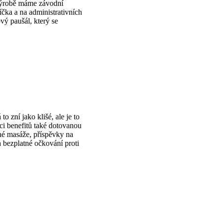
 výrobě máme závodní
čka a na administrativních
ý paušál, který se
to zní jako klišé, ale je to
ci benefitů také dotovanou
né masáže, příspěvky na
a bezplatné očkování proti