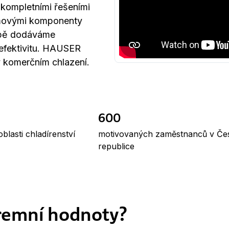
 kompletními řešeními
émovými komponenty
ropě dodáváme
 efektivitu. HAUSER
v komerčním chlazení.
600
oblasti chladírenství
motivovaných zaměstnanců v Če
republice
iremní hodnoty?