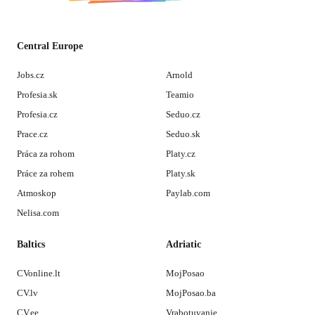
Central Europe
Jobs.cz
Arnold
Profesia.sk
Teamio
Profesia.cz
Seduo.cz
Prace.cz
Seduo.sk
Práca za rohom
Platy.cz
Práce za rohem
Platy.sk
Atmoskop
Paylab.com
Nelisa.com
Baltics
Adriatic
CVonline.lt
MojPosao
CV.lv
MojPosao.ba
CV.ee
Vrabotuvanje