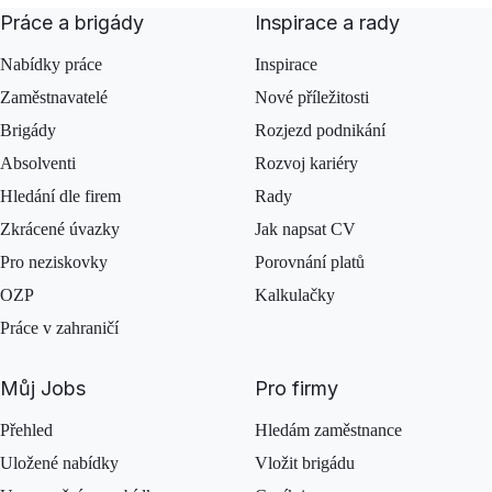
Práce a brigády
Inspirace a rady
Nabídky práce
Inspirace
Zaměstnavatelé
Nové příležitosti
Brigády
Rozjezd podnikání
Absolventi
Rozvoj kariéry
Hledání dle firem
Rady
Zkrácené úvazky
Jak napsat CV
Pro neziskovky
Porovnání platů
OZP
Kalkulačky
Práce v zahraničí
Můj Jobs
Pro firmy
Přehled
Hledám zaměstnance
Uložené nabídky
Vložit brigádu