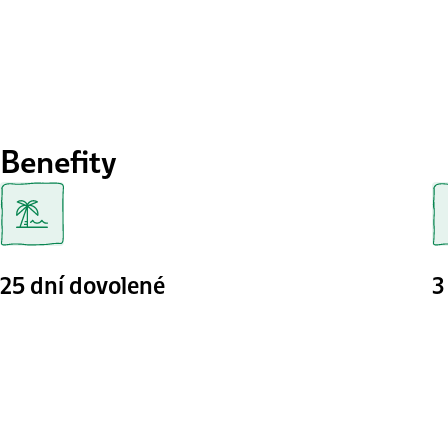
Benefity
25 dní dovolené
3