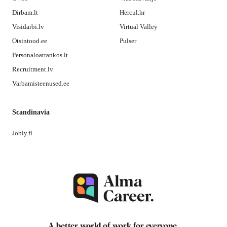
Dirbam.lt
Hercul.hr
Visidarbi.lv
Virtual Valley
Otsintood.ee
Pulser
Personaloatrankos.lt
Recruitment.lv
Varbamisteenused.ee
Scandinavia
Jobly.fi
A better world of work for
everyone
.