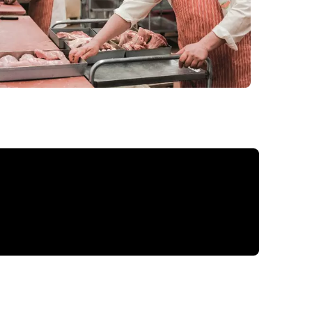
 snímky