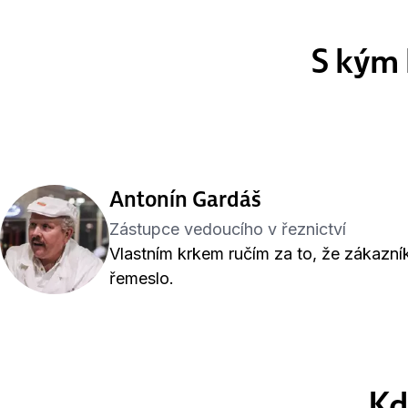
S kým 
Antonín Gardáš
Zástupce vedoucího v řeznictví
Vlastním krkem ručím za to, že zákazní
řemeslo.
Kd