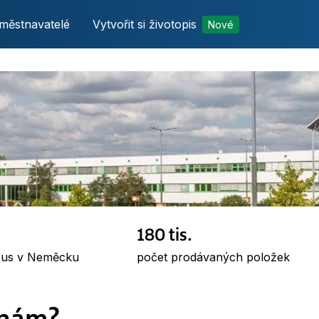
městnavatelé
Vytvořit si životopis
Nové
180 tis.
obus v Neměcku
počet prodávaných položek
 nám?