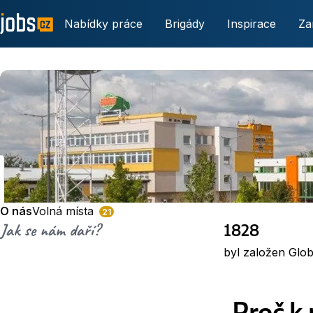
Nabídky práce
Brigády
Inspirace
Za
O nás
Volná místa
21
1828
Jak se nám daří?
byl založen Gl
Proč k