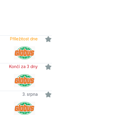
Příležitost dne
Končí za 3 dny
3. srpna