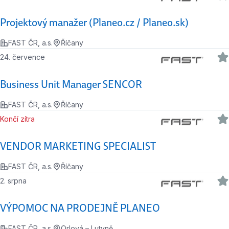
Projektový manažer (Planeo.cz / Planeo.sk)
FAST ČR, a.s.
Říčany
24. července
Business Unit Manager SENCOR
FAST ČR, a.s.
Říčany
Končí zítra
VENDOR MARKETING SPECIALIST
FAST ČR, a.s.
Říčany
2. srpna
VÝPOMOC NA PRODEJNĚ PLANEO
FAST ČR, a.s.
Orlová – Lutyně