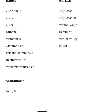
Baltics
Adriatic
CVonline.lt
MojPosao
CV.lv
MojPosao.ba
CV.ee
Vrabotuvanje
Dirbam.lt
Hercul.hr
Visidarbi.lv
Virtual Valley
Otsintood.ee
Pulser
Personaloatrankos.lt
Recruitment.lv
Varbamisteenused.ee
Scandinavia
Jobly.fi