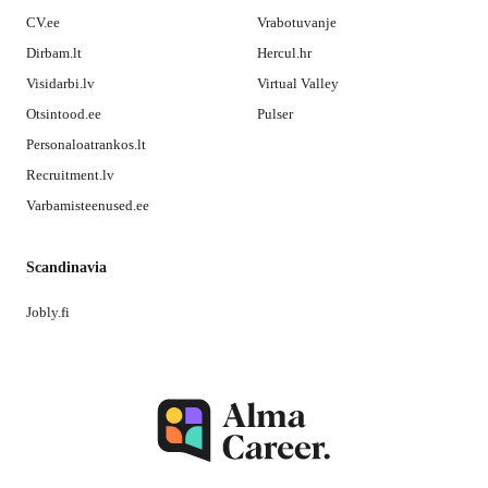
CV.ee
Vrabotuvanje
Dirbam.lt
Hercul.hr
Visidarbi.lv
Virtual Valley
Otsintood.ee
Pulser
Personaloatrankos.lt
Recruitment.lv
Varbamisteenused.ee
Scandinavia
Jobly.fi