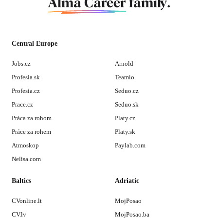
Alma Career
family.
Central Europe
Jobs.cz
Arnold
Profesia.sk
Teamio
Profesia.cz
Seduo.cz
Prace.cz
Seduo.sk
Práca za rohom
Platy.cz
Práce za rohem
Platy.sk
Atmoskop
Paylab.com
Nelisa.com
Baltics
Adriatic
CVonline.lt
MojPosao
CV.lv
MojPosao.ba