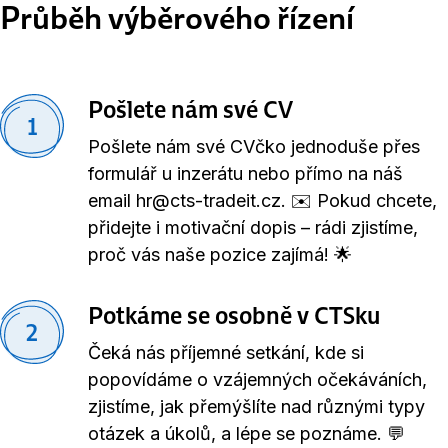
Průběh výběrového řízení
Pošlete nám své CV
1
Pošlete nám své CVčko jednoduše přes
formulář u inzerátu nebo přímo na náš
email hr@cts-tradeit.cz. ✉️ Pokud chcete,
přidejte i motivační dopis – rádi zjistíme,
proč vás naše pozice zajímá! 🌟
Potkáme se osobně v CTSku
2
Čeká nás příjemné setkání, kde si
popovídáme o vzájemných očekáváních,
zjistíme, jak přemýšlíte nad různými typy
otázek a úkolů, a lépe se poznáme. 💬