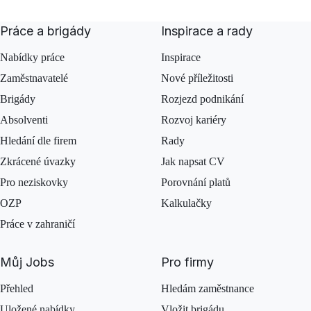
Práce a brigády
Inspirace a rady
Nabídky práce
Inspirace
Zaměstnavatelé
Nové příležitosti
Brigády
Rozjezd podnikání
Absolventi
Rozvoj kariéry
Hledání dle firem
Rady
Zkrácené úvazky
Jak napsat CV
Pro neziskovky
Porovnání platů
OZP
Kalkulačky
Práce v zahraničí
Můj Jobs
Pro firmy
Přehled
Hledám zaměstnance
Uložené nabídky
Vložit brigádu