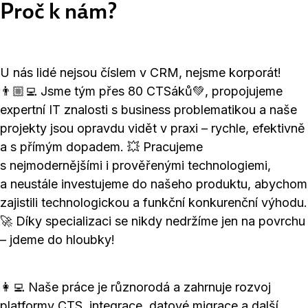
Proč k nám?
U nás lidé nejsou číslem v CRM, nejsme korporát!
👨🏼‍💻 Jsme tým přes 80 CTSáků💚, propojujeme
expertní IT znalosti s business problematikou a naše
projekty jsou opravdu vidět v praxi – rychle, efektivně
a s přímým dopadem. 💥 Pracujeme
s nejmodernějšími i prověřenými technologiemi,
a neustále investujeme do našeho produktu, abychom
zajistili technologickou a funkční konkurenční výhodu.
🚀 Díky specializaci se nikdy nedržíme jen na povrchu
– jdeme do hloubky!
👩‍💻 Naše práce je různorodá a zahrnuje rozvoj
platformy CTS, integrace, datové migrace a další