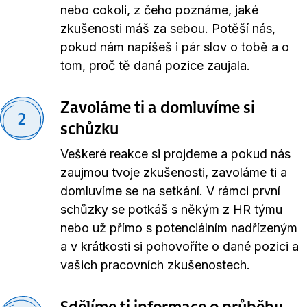
nebo cokoli, z čeho poznáme, jaké
zkušenosti máš za sebou. Potěší nás,
pokud nám napíšeš i pár slov o tobě a o
tom, proč tě daná pozice zaujala.
Zavoláme ti a domluvíme si
2
schůzku
Veškeré reakce si projdeme a pokud nás
zaujmou tvoje zkušenosti, zavoláme ti a
domluvíme se na setkání. V rámci první
schůzky se potkáš s někým z HR týmu
nebo už přímo s potenciálním nadřízeným
a v krátkosti si pohovoříte o dané pozici a
vašich pracovních zkušenostech.
Sdělíme ti informace o průběhu