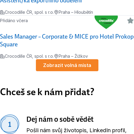
Asistent/ka exportního oddělení
Crocodille ČR, spol. s r.o.
Praha – Hloubětín
Přidáno včera
Sales Manager – Corporate & MICE pro Hotel Prokop
Square
Crocodille ČR, spol. s r.o.
Praha – Žižkov
Zobrazit volná místa
Chceš se k nám přidat?
Dej nám o sobě vědět
1
Pošli nám svůj životopis, LinkedIn profil,