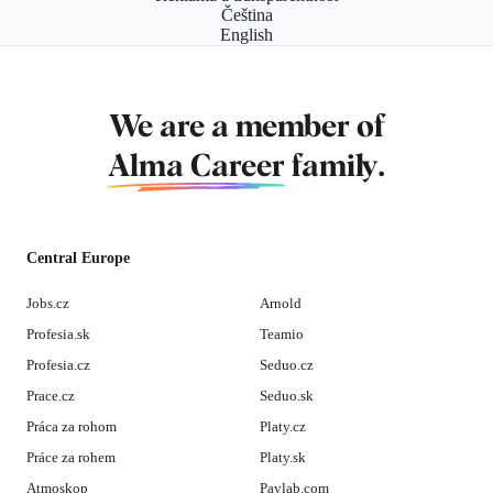
Čeština
English
We are a member of
Alma Career
family.
Central Europe
Jobs.cz
Arnold
Profesia.sk
Teamio
Profesia.cz
Seduo.cz
Prace.cz
Seduo.sk
Práca za rohom
Platy.cz
Práce za rohem
Platy.sk
Atmoskop
Paylab.com