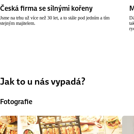
Česká firma se silnými kořeny
M
Jsme na trhu už více než 30 let, a to stále pod jedním a tím
Dá
stejným majitelem.
ta
ry
Jak to u nás vypadá?
Fotografie