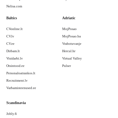
Nelisa.com
Baltics
Adriatic
CVonline.lt
MojPosao
CV.lv
MojPosao.ba
CV.ee
Vrabotuvanje
Dirbam.lt
Hercul.hr
Visidarbi.lv
Virtual Valley
Otsintood.ee
Pulser
Personaloatrankos.lt
Recruitment.lv
Varbamisteenused.ee
Scandinavia
Jobly.fi