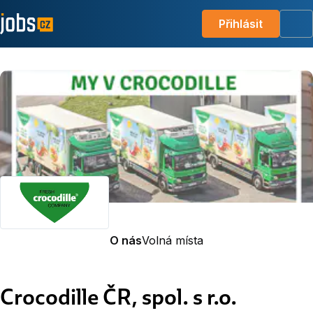
Přihlásit
Me
O nás
Volná místa
Crocodille ČR, spol. s r.o.