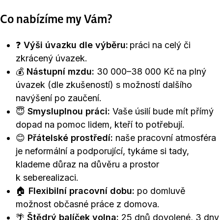
Co nabízíme my Vám?
❓️
Výši úvazku dle výběru:
práci na celý či
zkrácený úvazek.
💰
Nástupní mzdu:
30 000–38 000 Kč na plný
úvazek (dle zkušeností) s možností dalšího
navýšení po zaučení.
😇
Smysluplnou práci:
Vaše úsilí bude mít přímý
dopad na pomoc lidem, kteří to potřebují.
😊
Přátelské prostředí:
naše pracovní atmosféra
je neformální a podporující, tykáme si tady,
klademe důraz na důvěru a prostor
k seberealizaci.
🏠
Flexibilní pracovní dobu:
po domluvě
možnost občasné práce z domova.
🌴
Štědrý balíček volna:
25 dnů dovolené, 3 dny