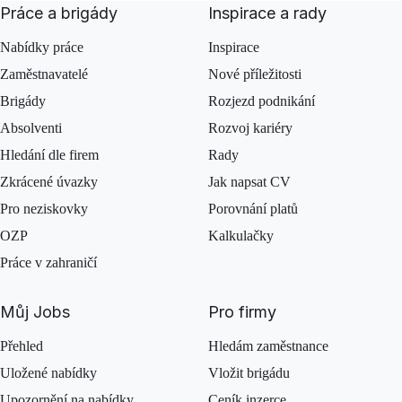
Práce a brigády
Inspirace a rady
Nabídky práce
Inspirace
Zaměstnavatelé
Nové příležitosti
Brigády
Rozjezd podnikání
Absolventi
Rozvoj kariéry
Hledání dle firem
Rady
Zkrácené úvazky
Jak napsat CV
Pro neziskovky
Porovnání platů
OZP
Kalkulačky
Práce v zahraničí
Můj Jobs
Pro firmy
Přehled
Hledám zaměstnance
Uložené nabídky
Vložit brigádu
Upozornění na nabídky
Ceník inzerce