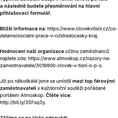
a následně budete přesměrováni na hlavní
přihlašovací formulář.
Bližší informace na:
https://www.clovekvtisni.cz/co-
delame/socialni-prace-v-cr/stredocesky-kraj.
Hodnocení naší organizace
očima zaměstnanců
najdete zde: https://www.atmoskop.cz/nazory-na-
zamestnavatele/3018800-clovek-v-tisni-o-p-s.
Již po několikáté jsme se umístili
mezi top férovými
zaměstnavateli
v každoroční soutěži pořádané
portálem Atmoskop.
Čtěte více:
http://bit.ly/3SFsq3y.
Těšíme se na Vaše odpovědi.