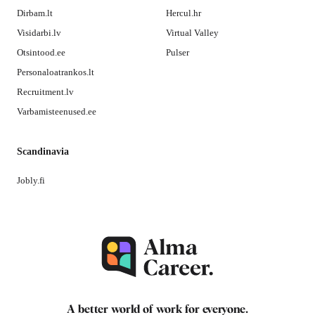
Dirbam.lt
Hercul.hr
Visidarbi.lv
Virtual Valley
Otsintood.ee
Pulser
Personaloatrankos.lt
Recruitment.lv
Varbamisteenused.ee
Scandinavia
Jobly.fi
A better world of work for
everyone
.