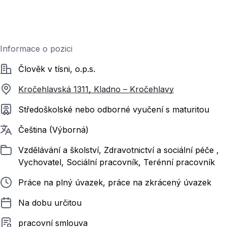
Informace o pozici
Společnost
Člověk v tísni, o.p.s.
Kročehlavská 1311, Kladno – Kročehlavy
Požadované vzdělání
Středoškolské nebo odborné vyučení s maturitou
Požadované jazyky
Čeština (Výborná)
Zařazeno
Vzdělávání a školství, Zdravotnictví a sociální péče ,
Vychovatel, Sociální pracovník, Terénní pracovník
Typ pracovního poměru
Práce na plný úvazek, práce na zkrácený úvazek
Délka pracovního poměru
Na dobu určitou
Typ smluvního vztahu
pracovní smlouva