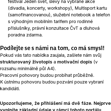
festival Jeden svět, slevy na vybrané akce
(divadla, koncerty, workshopy), Multisport kartu
(samofinancovanou), služební notebook a telefon
s výhodným mobilním tarifem pro rodinné
příslušníky, právní konzultace ČvT a dluhová
poradna zdarma.
Podílejte se s námi na tom, co má smysl!
Pokud vás tato nabídka zaujala, zašlete nám svůj
strukturovaný životopis
a
motivační dopis
(v
rozsahu minimálně půl A4).
Pracovní pohovory budou probíhat průběžně.
K ústnímu pohovoru budou pozváni pouze vybraní
kandidáti.
Upozorňujeme, že přihlášení má dvě fáze. Nejprve
vyplníte základní údaje v rámci tohoto portálu