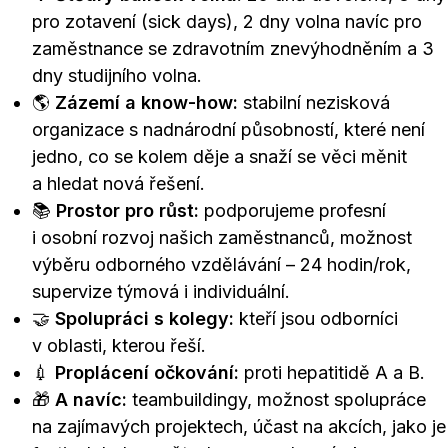
pro zotavení (sick days), 2 dny volna navíc pro
zaměstnance se zdravotním znevýhodněním a 3
dny studijního volna.
🌎
Zázemí a know-how:
stabilní nezisková
organizace s nadnárodní působností, které není
jedno, co se kolem děje a snaží se věci měnit
a hledat nová řešení.
📚
Prostor pro růst:
podporujeme profesní
i osobní rozvoj našich zaměstnanců, možnost
výběru odborného vzdělávání – 24 hodin/rok,
supervize týmová i individuální.
🤝
Spolupráci s kolegy:
kteří jsou odborníci
v oblasti, kterou řeší.
💉
Proplácení očkování:
proti hepatitidě A a B.
🎁
A navíc:
teambuildingy, možnost spolupráce
na zajímavých projektech, účast na akcích, jako je