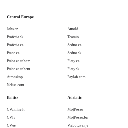
Central Europe
Jobs.cz
Arnold
Profesia.sk
Teamio
Profesia.cz
Seduo.cz
Prace.cz
Seduo.sk
Práca za rohom
Platy.cz
Práce za rohem
Platy.sk
Atmoskop
Paylab.com
Nelisa.com
Baltics
Adriatic
CVonline.lt
MojPosao
CV.lv
MojPosao.ba
CV.ee
Vrabotuvanje