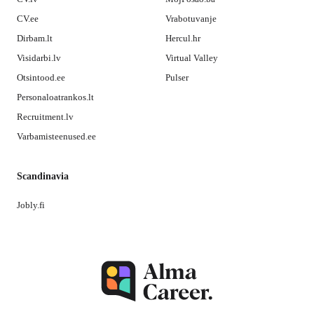
CV.ee
Vrabotuvanje
Dirbam.lt
Hercul.hr
Visidarbi.lv
Virtual Valley
Otsintood.ee
Pulser
Personaloatrankos.lt
Recruitment.lv
Varbamisteenused.ee
Scandinavia
Jobly.fi