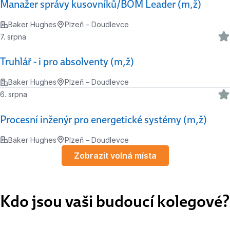
Manažer správy kusovníků/BOM Leader (m,ž)
Baker Hughes
Plzeň – Doudlevce
7. srpna
Truhlář - i pro absolventy (m,ž)
Baker Hughes
Plzeň – Doudlevce
6. srpna
Procesní inženýr pro energetické systémy (m,ž)
Baker Hughes
Plzeň – Doudlevce
Zobrazit volná místa
Kdo jsou vaši budoucí kolegové?