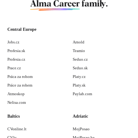
Alma Career
family.
Central Europe
Jobs.cz
Arnold
Profesia.sk
Teamio
Profesia.cz
Seduo.cz
Prace.cz
Seduo.sk
Práca za rohom
Platy.cz
Práce za rohem
Platy.sk
Atmoskop
Paylab.com
Nelisa.com
Baltics
Adriatic
CVonline.lt
MojPosao
CV.lv
MojPosao.ba