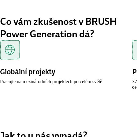
Co vám zkušenost v BRUSH
Power Generation dá?
Globální projekty
P
Pracujte na mezinárodních projektech po celém světě
37
os
Jak to u nás vypadá?