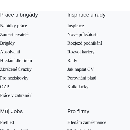
Práce a brigády
Inspirace a rady
Nabídky práce
Inspirace
Zaměstnavatelé
Nové příležitosti
Brigády
Rozjezd podnikání
Absolventi
Rozvoj kariéry
Hledání dle firem
Rady
Zkrácené úvazky
Jak napsat CV
Pro neziskovky
Porovnání platů
OZP
Kalkulačky
Práce v zahraničí
Můj Jobs
Pro firmy
Přehled
Hledám zaměstnance