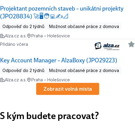
Projektant pozemních staveb – unikátní projekty
(JPO28834) 🚀🖥️🧑‍💻✍️📐
Odpověď do 2 týdnů
Možnost občasné práce z domova
Alza.cz a.s.
Praha – Holešovice
Přidáno včera
Key Account Manager – AlzaBoxy (JPO29223)
Odpověď do 2 týdnů
Možnost občasné práce z domova
Alza.cz a.s.
Praha – Holešovice
Zobrazit volná místa
S kým budete pracovat?