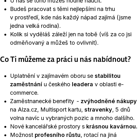
U nás se toho můžeš hodně naučit.
Budeš pracovat s těmi nejlepšími na trhu
v prostředí, kde nás každý nápad zajímá (jsme
jedna velká rodina).
Kolik si vyděláš záleží jen na tobě (víš za co jsi
odměňovaný a můžeš to ovlivnit).
Co Ti můžeme za práci u nás nabídnout?
Uplatnění v zajímavém oboru se
stabilitou
zaměstnání
u českého
leadera
v oblasti e-
commerce.
Zaměstnanecké benefity -
zvýhodněné nákupy
na Alza.cz, Multisport kartu,
stravenky
, 5 dnů
volna navíc u vybraných pozic a mnoho dalšího.
Nové kancelářské prostory s
krásnou kavárnou.
Možnost
profesního růstu
, rotací na jiná