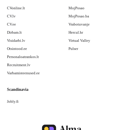
CVonline.lt
MojPosao
CV.lv
MojPosao.ba
CV.ee
Vrabotuvanje
Dirbam.lt
Hercul.hr
Visidarbi.lv
Virtual Valley
Otsintood.ee
Pulser
Personaloatrankos.lt
Recruitment.lv
Varbamisteenused.ee
Scandinavia
Jobly.fi