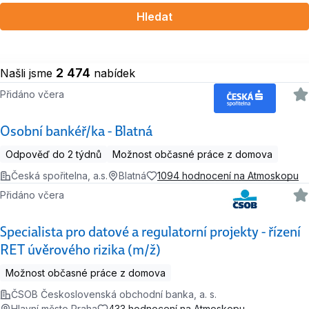
Hledat
2 474
Našli jsme
nabídek
Přidáno včera
Osobní bankéř/ka - Blatná
Odpověď do 2 týdnů
Možnost občasné práce z domova
Česká spořitelna, a.s.
Blatná
1094 hodnocení na Atmoskopu
Přidáno včera
Specialista pro datové a regulatorní projekty - řízení
RET úvěrového rizika (m/ž)
Možnost občasné práce z domova
ČSOB Československá obchodní banka, a. s.
Hlavní město Praha
433 hodnocení na Atmoskopu