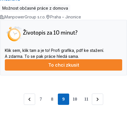
Možnost občasné práce z domova
ManpowerGroup s.r.o.
Praha – Jinonice
Životopis za 10 minut?
Klik sem, klik tam a je to! Profi grafika, pdf ke stažení.
A zdarma. To se pak práce hledá sama.
To chci zkusit
7
8
9
10
11
stránka
Předchozí
Následující