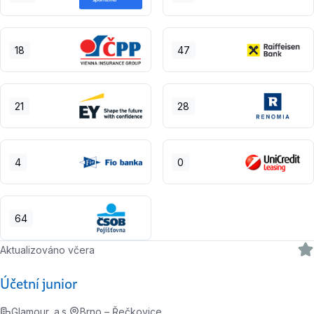
18
47
21
28
4
0
64
Aktualizováno včera
Účetní junior
Glamour, a.s.
Brno – Řečkovice