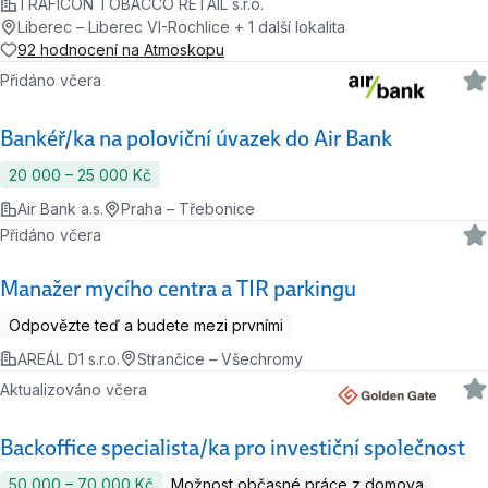
TRAFICON TOBACCO RETAIL s.r.o.
Liberec – Liberec VI-Rochlice + 1 další lokalita
92 hodnocení na Atmoskopu
Přidáno včera
Bankéř/ka na poloviční úvazek do Air Bank
20 000 ‍–‍ 25 000 Kč
Air Bank a.s.
Praha – Třebonice
Přidáno včera
Manažer mycího centra a TIR parkingu
Odpovězte teď a budete mezi prvními
AREÁL D1 s.r.o.
Strančice – Všechromy
Aktualizováno včera
Backoffice specialista/ka pro investiční společnost
50 000 ‍–‍ 70 000 Kč
Možnost občasné práce z domova