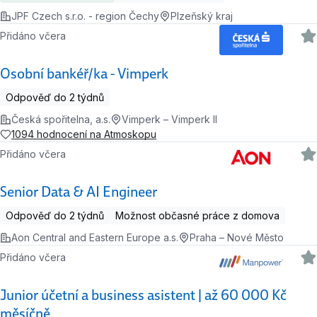
JPF Czech s.r.o. - region Čechy
Plzeňský kraj
Přidáno včera
Osobní bankéř/ka - Vimperk
Odpověď do 2 týdnů
Česká spořitelna, a.s.
Vimperk – Vimperk II
1094 hodnocení na Atmoskopu
Přidáno včera
Senior Data & AI Engineer
Odpověď do 2 týdnů
Možnost občasné práce z domova
Aon Central and Eastern Europe a.s.
Praha – Nové Město
Přidáno včera
Junior účetní a business asistent | až 60 000 Kč
měsíčně