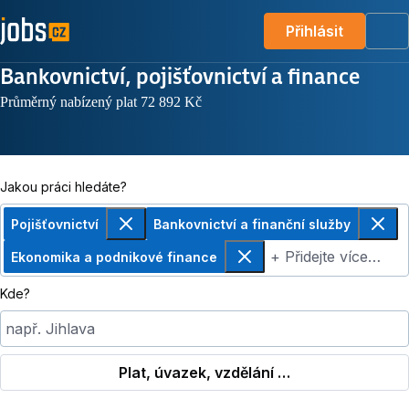
Přihlásit
Me
Bankovnictví, pojišťovnictví a finance
Průměrný nabízený plat 72 892 Kč
Jakou práci hledáte?
Pojišťovnictví
Bankovnictví a finanční služby
Odebrat
Odebr
+ Přidejte více…
Ekonomika a podnikové finance
Odebrat
Kde?
např. Jihlava
Plat, úvazek, vzdělání …