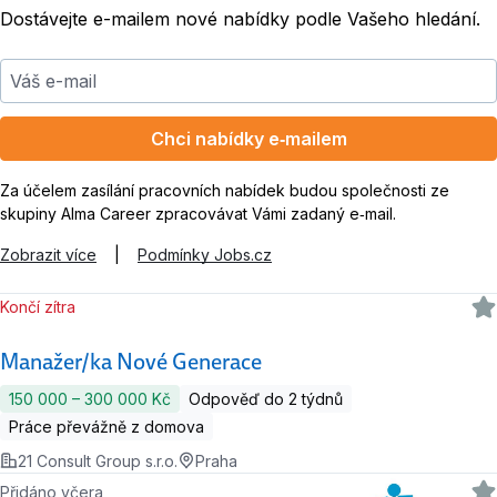
Dostávejte e-mailem nové nabídky podle Vašeho hledání.
Váš e-mail
Chci nabídky e‑mailem
Za účelem zasílání pracovních nabídek budou společnosti ze
skupiny Alma Career zpracovávat Vámi zadaný e‑mail.
Zobrazit více
|
Podmínky Jobs.cz
Končí zítra
Manažer/ka Nové Generace
150 000 ‍–‍ 300 000 Kč
Odpověď do 2 týdnů
Práce převážně z domova
21 Consult Group s.r.o.
Praha
Přidáno včera