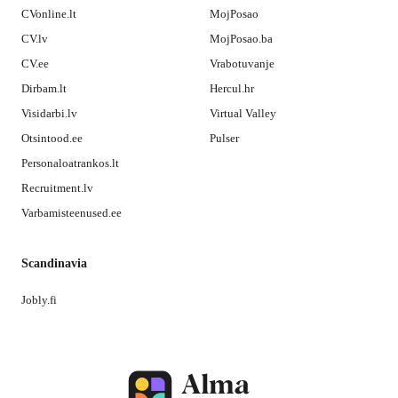
CVonline.lt
MojPosao
CV.lv
MojPosao.ba
CV.ee
Vrabotuvanje
Dirbam.lt
Hercul.hr
Visidarbi.lv
Virtual Valley
Otsintood.ee
Pulser
Personaloatrankos.lt
Recruitment.lv
Varbamisteenused.ee
Scandinavia
Jobly.fi