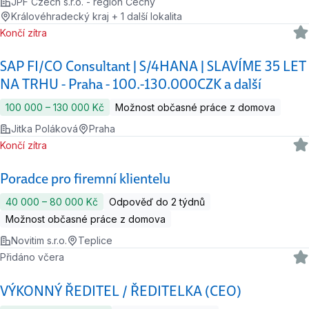
JPF Czech s.r.o. - region Čechy
Královéhradecký kraj + 1 další lokalita
Končí zítra
SAP FI/CO Consultant | S/4HANA | SLAVÍME 35 LET
NA TRHU - Praha - 100.-130.000CZK a další
100 000 ‍–‍ 130 000 Kč
Možnost občasné práce z domova
Jitka Poláková
Praha
Končí zítra
Poradce pro firemní klientelu
40 000 ‍–‍ 80 000 Kč
Odpověď do 2 týdnů
Možnost občasné práce z domova
Novitim s.r.o.
Teplice
Přidáno včera
VÝKONNÝ ŘEDITEL / ŘEDITELKA (CEO)