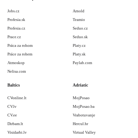
Jobs.cz
Arnold
Profesia.sk
Teamio
Profesia.cz
Seduo.cz
Prace.cz
Seduo.sk
Práca za rohom
Platy.cz
Práce za rohem
Platy.sk
Atmoskop
Paylab.com
Nelisa.com
Baltics
Adriatic
CVonline.lt
MojPosao
CV.lv
MojPosao.ba
CV.ee
Vrabotuvanje
Dirbam.lt
Hercul.hr
Visidarbi.lv
Virtual Valley