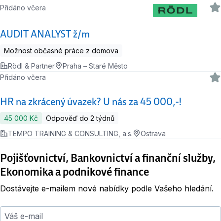
Přidáno včera
AUDIT ANALYST ž/m
Možnost občasné práce z domova
Rödl & Partner
Praha – Staré Město
Přidáno včera
HR na zkrácený úvazek? U nás za 45 000,-!
45 000 Kč
Odpověď do 2 týdnů
TEMPO TRAINING & CONSULTING, a.s.
Ostrava
Pojišťovnictví, Bankovnictví a finanční služby,
Ekonomika a podnikové finance
Dostávejte e-mailem nové nabídky podle Vašeho hledání.
Váš e-mail