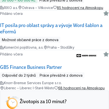
50 000 ‍–‍ 100 000 Kč
Práce převážně z domova
RIXO a.s.
Ostrava – Vítkovice
85 hodnocení na Atmoskopu
Přidáno včera
IT posila pro oblast správy a vývoje Word šablon a
eFormů
Možnost občasné práce z domova
Komerční pojišťovna, a.s.
Praha – Stodůlky
Přidáno včera
GBS Finance Business Partner
Odpověď do 2 týdnů
Práce převážně z domova
Knorr-Bremse Services Europe s.r.o.
Liberec – Liberec I-Staré Město
68 hodnocení na Atmoskopu
Životopis za 10 minut?