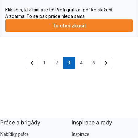
Klik sem, klik tam a je to! Profi grafika, pdf ke stažení.
A zdarma. To se pak práce hledá sama.
To chci zkusit
1
2
3
4
5
stránka
Předchozí
Následující
Práce a brigády
Inspirace a rady
Nabídky práce
Inspirace