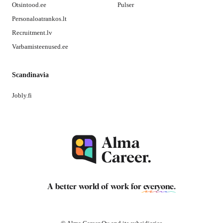
Otsintood.ee
Pulser
Personaloatrankos.lt
Recruitment.lv
Varbamisteenused.ee
Scandinavia
Jobly.fi
A better world of work for
everyone
.