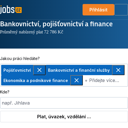
Přihlásit
Me
Bankovnictví, pojišťovnictví a finance
Průměrný nabízený plat 72 786 Kč
Jakou práci hledáte?
Pojišťovnictví
Bankovnictví a finanční služby
Odebrat
Odebr
+ Přidejte více…
Ekonomika a podnikové finance
Odebrat
Kde?
např. Jihlava
Plat, úvazek, vzdělání …