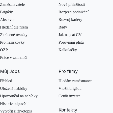
Zaměstnavatelé
Nové příležitosti
Brigády
Rozjezd podnikání
Absolventi
Rozvoj kariéry
Hledání dle firem
Rady
Zkrácené úvazky
Jak napsat CV
Pro neziskovky
Porovnání platů
OZP
Kalkulačky
Práce v zahraničí
Můj Jobs
Pro firmy
Přehled
Hledám zaměstnance
Uložené nabídky
Vložit brigádu
Upozornění na nabídky
Ceník inzerce
Historie odpovědí
Kontakty
Vytvořit si životopis