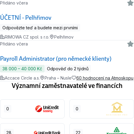
Přidáno včera
ÚČETNÍ - Pelhřimov
Odpovězte teď a budete mezi prvními
RIMOWA CZ spol. s r.o.
Pelhřimov
Přidáno včera
Payroll Administrator (pro německé klienty)
38 000 ‍–‍ 40 000 Kč
Odpověď do 2 týdnů
Accace Circle a.s.
Praha – Nusle
60 hodnocení na Atmoskopu
Významní zaměstnavatelé ve financích
0
0
28
22