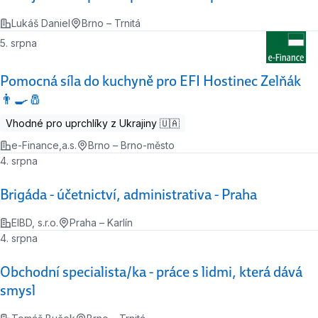
Lukáš Daniel
Brno – Trnitá
5. srpna
Pomocná síla do kuchyně pro EFI Hostinec Zelňák
👨‍🍳🧂
Vhodné pro uprchlíky z Ukrajiny 🇺🇦
e-Finance,a.s.
Brno – Brno-město
4. srpna
Brigáda - účetnictví, administrativa - Praha
EIBD, s.r.o.
Praha – Karlín
4. srpna
Obchodní specialista/ka - práce s lidmi, která dává
smysl