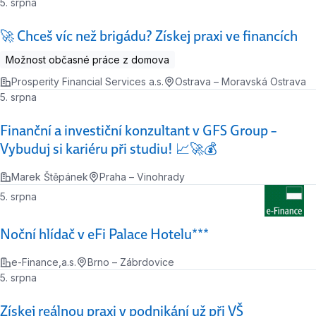
5. srpna
🚀 Chceš víc než brigádu? Získej praxi ve financích
Možnost občasné práce z domova
Prosperity Financial Services a.s.
Ostrava – Moravská Ostrava
5. srpna
Finanční a investiční konzultant v GFS Group –
Vybuduj si kariéru při studiu! 📈🚀💰
Marek Štěpánek
Praha – Vinohrady
5. srpna
Noční hlídač v eFi Palace Hotelu***
e-Finance,a.s.
Brno – Zábrdovice
5. srpna
Získej reálnou praxi v podnikání už při VŠ