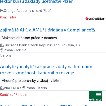
lektor kurzu základy účetnictví Plzeň
Orange Academy s.r.o.
Plzeň
Končí zítra
Zajímá tě AFC a AML? | Brigáda v Compliance🚨
Možnost občasné práce z domova
UniCredit Bank Czech Republic and Slovakia, a.s.
Praha – Michle
1. srpna
Analytik/analytička - práce s daty na firemním
rozvoji s možností karierního rozvoje
Vhodné pro uprchlíky z Ukrajiny 🇺🇦
VIAGEM a.s.
Praha – Karlín
Končí za 17 hodin