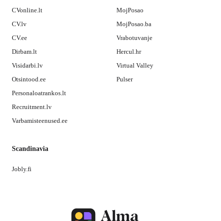
CVonline.lt
MojPosao
CV.lv
MojPosao.ba
CV.ee
Vrabotuvanje
Dirbam.lt
Hercul.hr
Visidarbi.lv
Virtual Valley
Otsintood.ee
Pulser
Personaloatrankos.lt
Recruitment.lv
Varbamisteenused.ee
Scandinavia
Jobly.fi