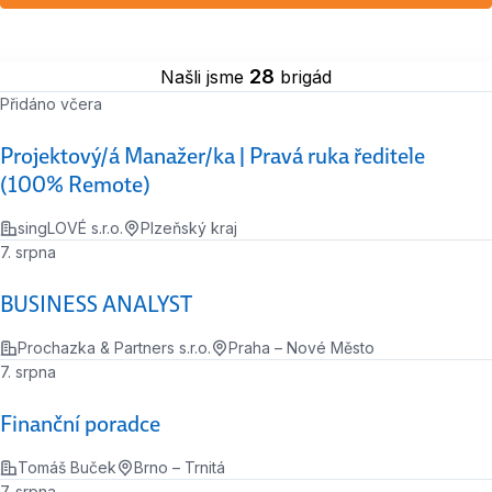
28
Našli jsme
brigád
Přidáno včera
Projektový/á Manažer/ka | Pravá ruka ředitele
(100% Remote)
singLOVÉ s.r.o.
Plzeňský kraj
7. srpna
BUSINESS ANALYST
Prochazka & Partners s.r.o.
Praha – Nové Město
7. srpna
Finanční poradce
Tomáš Buček
Brno – Trnitá
7. srpna