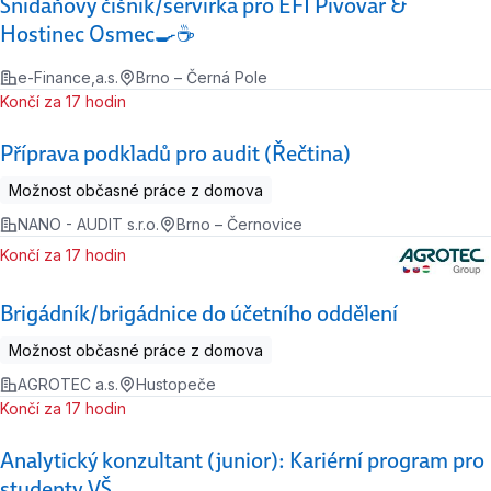
Snídaňový číšník/servírka pro EFI Pivovar &
Hostinec Osmec🍳☕
e-Finance,a.s.
Brno – Černá Pole
Končí za 17 hodin
Příprava podkladů pro audit (Řečtina)
Možnost občasné práce z domova
NANO - AUDIT s.r.o.
Brno – Černovice
Končí za 17 hodin
Brigádník/brigádnice do účetního oddělení
Možnost občasné práce z domova
AGROTEC a.s.
Hustopeče
Končí za 17 hodin
Analytický konzultant (junior): Kariérní program pro
studenty VŠ