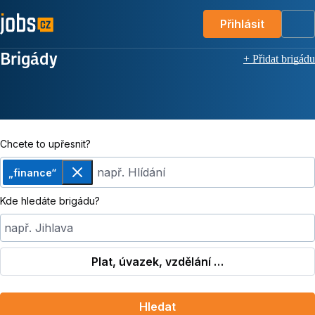
Přihlásit
Me
Brigády
+ Přidat brigádu
Chcete to upřesnit?
např. Hlídání
„finance“
Odebrat
Kde hledáte brigádu?
např. Jihlava
Plat, úvazek, vzdělání …
Hledat