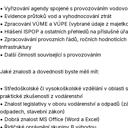
• Vyřizování agendy spojené s provozováním vodovod
• Evidence průtoků vod a vyhodnocování ztrát
• Zpracování VÚME a VÚPE (vybrané údaje z majetk
• Hlášení ISPOP a ostatních přehledů na příslušné úř
• Zpracovávání provozních řádů, ročních hodnotícíc
infrastruktury
• Další činnosti související s provozováním
Jaké znalosti a dovednosti byste měli mít:
• Středoškolské či vysokoškolské vzdělání v oblasti 
praktické zkušenosti z vodárenství
• Znalost legislativy v oboru vodárenství a odpadů (
odpadech, stavební zákon)
• Dobrá znalost MS Office (Word a Excel)
• Řidičské oprávnění skupiny B výhodou