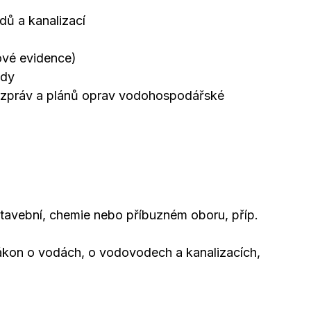
ů a kanalizací
ové evidence)
ady
h zpráv a plánů oprav vodohospodářské
stavební, chemie nebo příbuzném oboru, příp.
zákon o vodách, o vodovodech a kanalizacích,