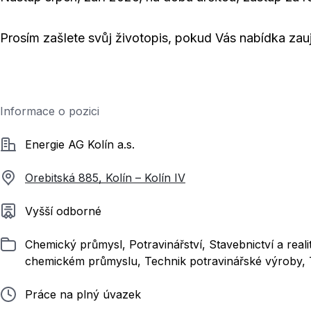
Prosím zašlete svůj životopis, pokud Vás nabídka zauj
Informace o pozici
Společnost
Energie AG Kolín a.s.
Orebitská 885, Kolín – Kolín IV
Požadované vzdělání
Vyšší odborné
Zařazeno
Chemický průmysl, Potravinářství, Stavebnictví a real
chemickém průmyslu, Technik potravinářské výroby, 
Typ pracovního poměru
Práce na plný úvazek