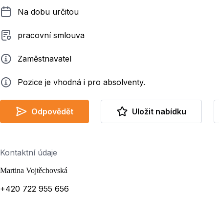
Délka pracovního poměru
Na dobu určitou
Typ smluvního vztahu
pracovní smlouva
Zadavatel
Zaměstnavatel
Info
Pozice je vhodná i pro absolventy.
Odpovědět
Uložit nabídku
Kontaktní údaje
Martina Vojtěchovská
+420 722 955 656