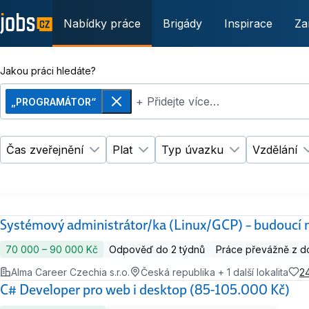
Nabídky práce
Brigády
Inspirace
Za
Jakou práci hledáte?
+ Přidejte více…
„PROGRAMÁTOR“
Odebrat
Čas zveřejnění
Plat
Typ úvazku
Vzdělání
Změnit filtr
Změnit filtr
Čas zveřejnění
Plat
Změnit filtr
Ty
Systémový administrátor/ka (Linux/GCP) – budoucí
70 000 ‍–‍ 90 000 Kč
Odpověď do 2 týdnů
Práce převážně z 
Alma Career Czechia s.r.o.
Česká republika + 1 další lokalita
2
C# Developer pro web i desktop (85-105.000 Kč)