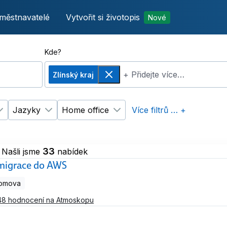
městnavatelé
Vytvořit si životopis
Nové
Kde?
+ Přidejte více…
Zlínský kraj
Odebrat
Jazyky
Home office
Více filtrů … +
p úvazku
Změnit filtr
Vzdělání
Změnit filtr
Jazyky
Změnit filtr
Home office
33
Našli jsme
nabídek
 migrace do AWS
domova
48 hodnocení na Atmoskopu