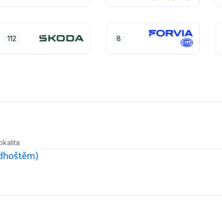
112
8
okalita
adhoštěm)