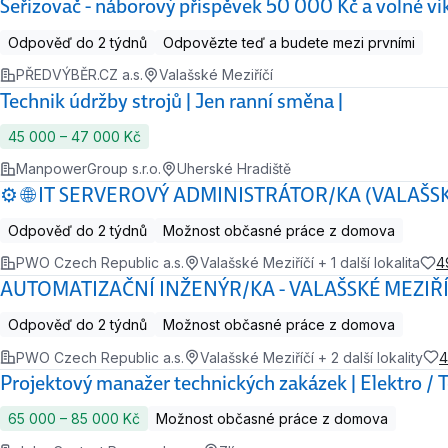
Seřizovač - náborový příspěvek 50 000 Kč a volné v
Odpověď do 2 týdnů
Odpovězte teď a budete mezi prvními
PŘEDVÝBĚR.CZ a.s.
Valašské Meziříčí
Technik údržby strojů | Jen ranní směna |
45 000 ‍–‍ 47 000 Kč
ManpowerGroup s.r.o.
Uherské Hradiště
⚙️ 🌐 IT SERVEROVÝ ADMINISTRÁTOR/KA (VALAŠSK
Odpověď do 2 týdnů
Možnost občasné práce z domova
PWO Czech Republic a.s.
Valašské Meziříčí + 1 další lokalita
4
AUTOMATIZAČNÍ INŽENÝR/KA - VALAŠSKÉ MEZIŘÍ
Odpověď do 2 týdnů
Možnost občasné práce z domova
PWO Czech Republic a.s.
Valašské Meziříčí + 2 další lokality
4
Projektový manažer technických zakázek | Elektro /
65 000 ‍–‍ 85 000 Kč
Možnost občasné práce z domova