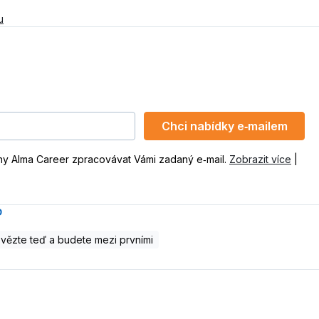
u
Chci nabídky e‑mailem
ny Alma Career zpracovávat Vámi zadaný e‑mail.
Zobrazit více
|
P
ězte teď a budete mezi prvními