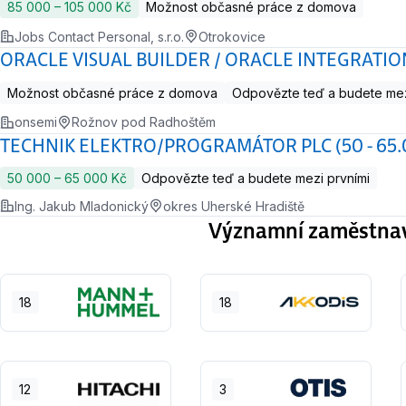
85 000 ‍–‍ 105 000 Kč
Možnost občasné práce z domova
Jobs Contact Personal, s.r.o.
Otrokovice
ORACLE VISUAL BUILDER / ORACLE INTEGRATI
Možnost občasné práce z domova
Odpovězte teď a budete mez
onsemi
Rožnov pod Radhoštěm
TECHNIK ELEKTRO/PROGRAMÁTOR PLC (50 - 65.
50 000 ‍–‍ 65 000 Kč
Odpovězte teď a budete mezi prvními
Ing. Jakub Mladonický
okres Uherské Hradiště
Významní zaměstnavat
18
18
12
3