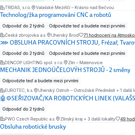
TRIDAS, s.r.o.
Valašské Meziříčí – Krásno nad Bečvou
Technolog/žka programování CNC a robotů
Odpověď do 2 týdnů
Odpovězte teď a budete mezi prvními
Česká zbrojovka a.s.
Uherský Brod
71 hodnocení na Atmosk
⋙ OBSLUHA PRACOVNÍCH STROJU, Frézař, Tvaro
Odpověď do 2 týdnů
Odpovězte teď a budete mezi prvními
DENCOP LIGHTING spol. s r.o.
Zlín – Malenovice
MECHANIK JEDNOÚČELOVÝH STROJŮ - 2 směny
Odpovězte teď a budete mezi prvními
EUROTEC, k.s.
Uherský Ostroh – Ostrožské Předměstí + 1 další l
🤖⚙️SEŘIZOVAČ/KA ROBOTICKÝCH LINEK (VALAŠS
Odpověď do 2 týdnů
PWO Czech Republic a.s.
Zlínský kraj + 3 další lokality
49 hod
Obsluha robotické brusky