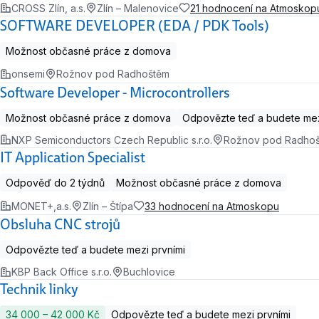
CROSS Zlín, a.s.
Zlín – Malenovice
21 hodnocení na Atmoskop
SOFTWARE DEVELOPER (EDA / PDK Tools)
Možnost občasné práce z domova
onsemi
Rožnov pod Radhoštěm
Software Developer - Microcontrollers
Možnost občasné práce z domova
Odpovězte teď a budete mez
NXP Semiconductors Czech Republic s.r.o.
Rožnov pod Radhoště
IT Application Specialist
Odpověď do 2 týdnů
Možnost občasné práce z domova
MONET+,a.s.
Zlín – Štípa
33 hodnocení na Atmoskopu
Obsluha CNC strojů
Odpovězte teď a budete mezi prvními
KBP Back Office s.r.o.
Buchlovice
Technik linky
34 000 ‍–‍ 42 000 Kč
Odpovězte teď a budete mezi prvními