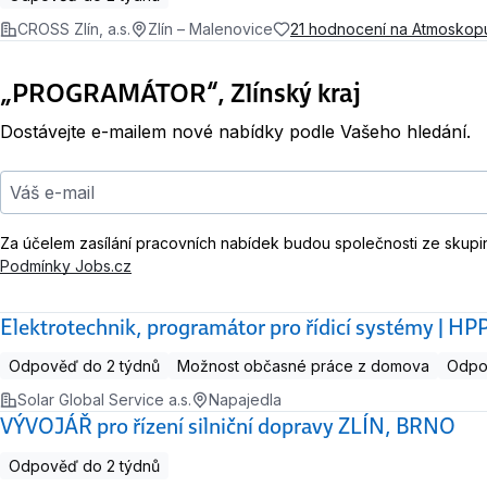
CROSS Zlín, a.s.
Zlín – Malenovice
21 hodnocení na Atmoskop
„PROGRAMÁTOR“, Zlínský kraj
Dostávejte e-mailem nové nabídky podle Vašeho hledání.
Váš e-mail
Za účelem zasílání pracovních nabídek budou společnosti ze skupi
Podmínky Jobs.cz
Elektrotechnik, programátor pro řídicí systémy | HP
Odpověď do 2 týdnů
Možnost občasné práce z domova
Odpov
Solar Global Service a.s.
Napajedla
VÝVOJÁŘ pro řízení silniční dopravy ZLÍN, BRNO
Odpověď do 2 týdnů