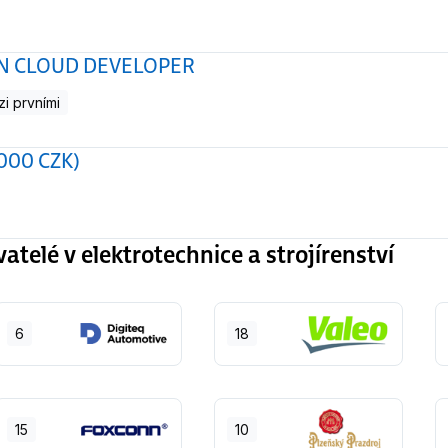
ON CLOUD DEVELOPER
i prvními
000 CZK)
elé v elektrotechnice a strojírenství
6
18
15
10