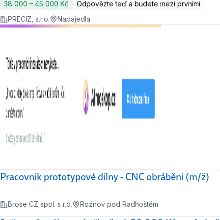
38 000 ‍–‍ 45 000 Kč
Odpovězte teď a budete mezi prvními
PRECIZ, s.r.o.
Napajedla
Pracovník prototypové dílny - CNC obrábění (m/ž)
Brose CZ spol. s r.o.
Rožnov pod Radhoštěm