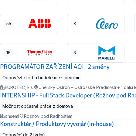
55
8
16
3
PROGRAMÁTOR ZAŘÍZENÍ AOI - 2 směny
Odpovězte teď a budete mezi prvními
EUROTEC, k.s.
Uherský Ostroh – Ostrožské Předměstí + 1 další l
INTERNSHIP - Full Stack Developer (Rožnov pod R
Možnost občasné práce z domova
onsemi
Rožnov pod Radhoštěm
Konstruktér / Produktový vývojář (in-house)
Odpověď do 2 týdnů