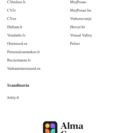
CVonline.lt
MojPosao
CV.lv
MojPosao.ba
CV.ee
Vrabotuvanje
Dirbam.lt
Hercul.hr
Visidarbi.lv
Virtual Valley
Otsintood.ee
Pulser
Personaloatrankos.lt
Recruitment.lv
Varbamisteenused.ee
Scandinavia
Jobly.fi