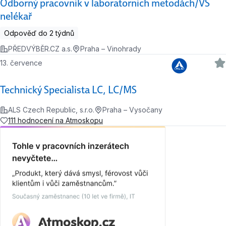
Odborný pracovník v laboratorních metodách/VŠ
nelékař
Odpověď do 2 týdnů
PŘEDVÝBĚR.CZ a.s.
Praha – Vinohrady
13. července
Technický Specialista LC, LC/MS
ALS Czech Republic, s.r.o.
Praha – Vysočany
111 hodnocení na Atmoskopu