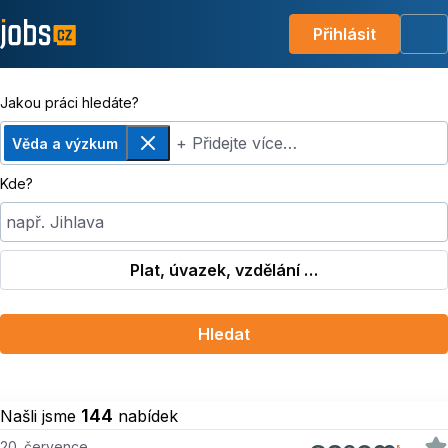
Přihlásit
Me
Jakou práci hledáte?
+ Přidejte více…
Věda a výzkum
Odebrat
Kde?
např. Jihlava
Plat, úvazek, vzdělání …
Hledat
144
Našli jsme
nabídek
20. července