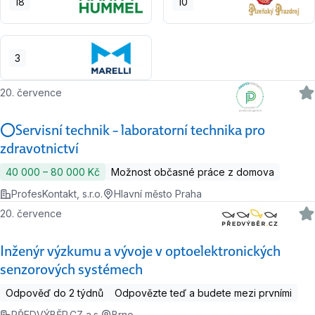
18
10
3
20. července
⭕Servisní technik – laboratorní technika pro
zdravotnictví
40 000 ‍–‍ 80 000 Kč
Možnost občasné práce z domova
ProfesKontakt, s.r.o.
Hlavní město Praha
20. července
Inženýr výzkumu a vývoje v optoelektronických
senzorových systémech
Odpověď do 2 týdnů
Odpovězte teď a budete mezi prvními
PŘEDVÝBĚR.CZ a.s.
Brno