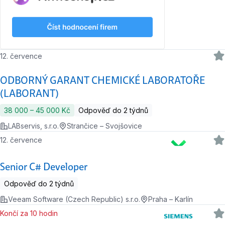
12. července
ODBORNÝ GARANT CHEMICKÉ LABORATOŘE
(LABORANT)
38 000 ‍–‍ 45 000 Kč
Odpověď do 2 týdnů
LABservis, s.r.o.
Strančice – Svojšovice
12. července
Senior C# Developer
Odpověď do 2 týdnů
Veeam Software (Czech Republic) s.r.o.
Praha – Karlín
Končí za 10 hodin