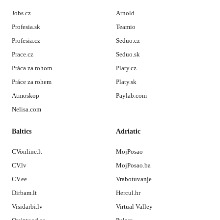
Jobs.cz
Arnold
Profesia.sk
Teamio
Profesia.cz
Seduo.cz
Prace.cz
Seduo.sk
Práca za rohom
Platy.cz
Práce za rohem
Platy.sk
Atmoskop
Paylab.com
Nelisa.com
Baltics
Adriatic
CVonline.lt
MojPosao
CV.lv
MojPosao.ba
CV.ee
Vrabotuvanje
Dirbam.lt
Hercul.hr
Visidarbi.lv
Virtual Valley