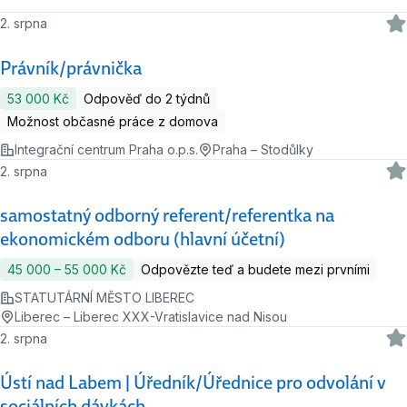
2. srpna
Právník/právnička
53 000 Kč
Odpověď do 2 týdnů
Možnost občasné práce z domova
Integrační centrum Praha o.p.s.
Praha – Stodůlky
2. srpna
samostatný odborný referent/referentka na
ekonomickém odboru (hlavní účetní)
45 000 ‍–‍ 55 000 Kč
Odpovězte teď a budete mezi prvními
STATUTÁRNÍ MĚSTO LIBEREC
Liberec – Liberec XXX-Vratislavice nad Nisou
2. srpna
Ústí nad Labem | Úředník/Úřednice pro odvolání v
sociálních dávkách