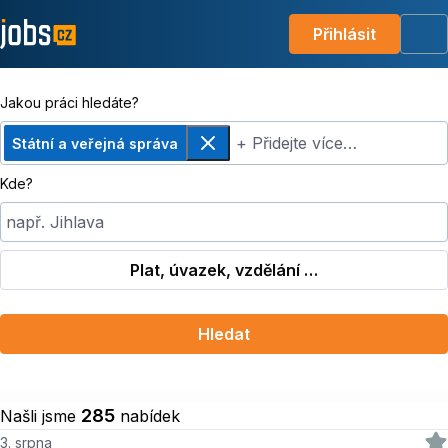
Přihlásit
Me
Jakou práci hledáte?
+ Přidejte více…
Státní a veřejná správa
Odebrat
Kde?
např. Jihlava
Plat, úvazek, vzdělání …
Hledat
285
Našli jsme
nabídek
3. srpna