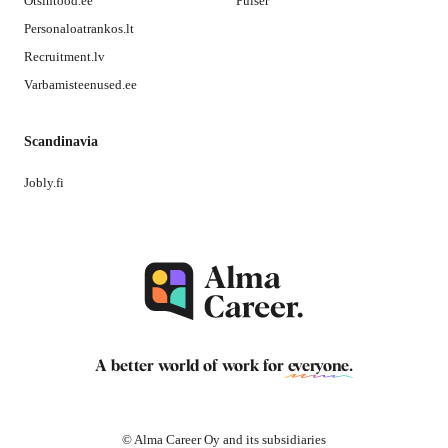
Otsintood.ee
Pulser
Personaloatrankos.lt
Recruitment.lv
Varbamisteenused.ee
Scandinavia
Jobly.fi
A better world of work for
everyone
.
© Alma Career Oy and its subsidiaries