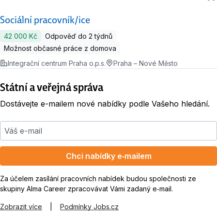
Sociální pracovník/ice
42 000 Kč
Odpověď do 2 týdnů
Možnost občasné práce z domova
Integrační centrum Praha o.p.s.
Praha – Nové Město
Státní a veřejná správa
Dostávejte e-mailem nové nabídky podle Vašeho hledání.
Váš e-mail
Chci nabídky e‑mailem
Za účelem zasílání pracovních nabídek budou společnosti ze
skupiny Alma Career zpracovávat Vámi zadaný e‑mail.
Zobrazit více
|
Podmínky Jobs.cz