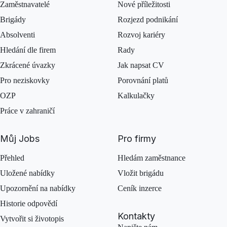
Zaměstnavatelé
Nové příležitosti
Brigády
Rozjezd podnikání
Absolventi
Rozvoj kariéry
Hledání dle firem
Rady
Zkrácené úvazky
Jak napsat CV
Pro neziskovky
Porovnání platů
OZP
Kalkulačky
Práce v zahraničí
Můj Jobs
Pro firmy
Přehled
Hledám zaměstnance
Uložené nabídky
Vložit brigádu
Upozornění na nabídky
Ceník inzerce
Historie odpovědí
Kontakty
Vytvořit si životopis