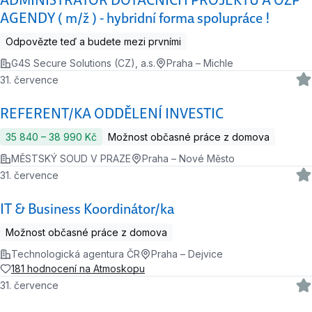
ADMINISTRÁTOR DOTAČNÍCH PROJEKTŮ A OZP
AGENDY ( m/ž ) - hybridní forma spolupráce !
Odpovězte teď a budete mezi prvními
G4S Secure Solutions (CZ), a.s.
Praha – Michle
31. července
REFERENT/KA ODDĚLENÍ INVESTIC
35 840 ‍–‍ 38 990 Kč
Možnost občasné práce z domova
MĚSTSKÝ SOUD V PRAZE
Praha – Nové Město
31. července
IT & Business Koordinátor/ka
Možnost občasné práce z domova
Technologická agentura ČR
Praha – Dejvice
181 hodnocení na Atmoskopu
31. července