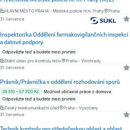
HLAVNÍ MĚSTO PRAHA - Městská policie hl.m. Prahy
Praha
31. července
Inspektor/ka Oddělení farmakovigilančních inspekcí
a datové podpory
Odpovězte teď a budete mezi prvními
Státní ústav pro kontrolu léčiv
Praha – Vinohrady
31. července
Právník/Právnička v oddělení rozhodování sporů
39 510 ‍–‍ 57 700 Kč
Možnost občasné práce z domova
Odpovězte teď a budete mezi prvními
Český telekomunikační úřad
Praha – Vysočany
31. července
Technik kontroly pro středočeskou oblast a oblast