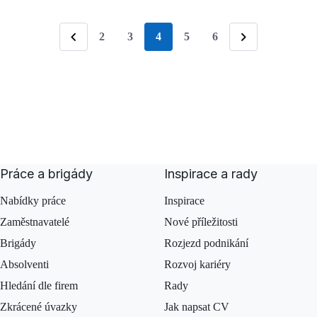
2
3
4
5
6
stránka
Předchozí
Následující
Práce a brigády
Inspirace a rady
Nabídky práce
Inspirace
Zaměstnavatelé
Nové příležitosti
Brigády
Rozjezd podnikání
Absolventi
Rozvoj kariéry
Hledání dle firem
Rady
Zkrácené úvazky
Jak napsat CV