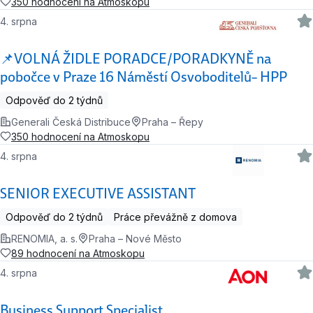
350 hodnocení na Atmoskopu
4. srpna
📌VOLNÁ ŽIDLE PORADCE/PORADKYNĚ na
pobočce v Praze 16 Náměstí Osvoboditelů– HPP
Odpověď do 2 týdnů
Generali Česká Distribuce
Praha – Řepy
350 hodnocení na Atmoskopu
4. srpna
SENIOR EXECUTIVE ASSISTANT
Odpověď do 2 týdnů
Práce převážně z domova
RENOMIA, a. s.
Praha – Nové Město
89 hodnocení na Atmoskopu
4. srpna
Business Support Specialist