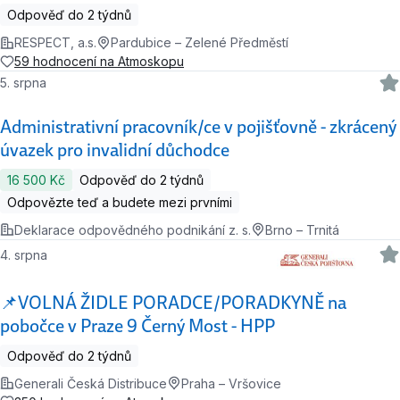
Odpověď do 2 týdnů
RESPECT, a.s.
Pardubice – Zelené Předměstí
59 hodnocení na Atmoskopu
5. srpna
Administrativní pracovník/ce v pojišťovně - zkrácený
úvazek pro invalidní důchodce
16 500 Kč
Odpověď do 2 týdnů
Odpovězte teď a budete mezi prvními
Deklarace odpovědného podnikání z. s.
Brno – Trnitá
4. srpna
📌VOLNÁ ŽIDLE PORADCE/PORADKYNĚ na
pobočce v Praze 9 Černý Most - HPP
Odpověď do 2 týdnů
Generali Česká Distribuce
Praha – Vršovice