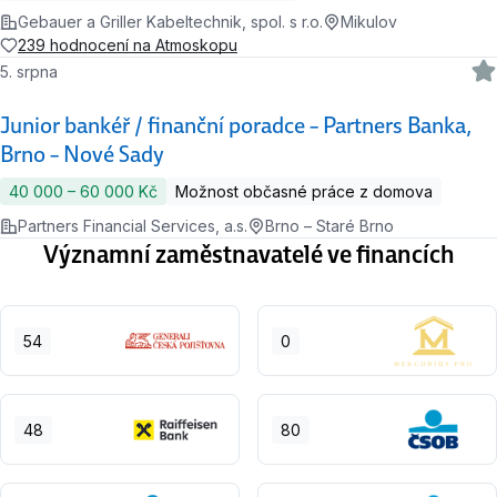
Gebauer a Griller Kabeltechnik, spol. s r.o.
Mikulov
239 hodnocení na Atmoskopu
5. srpna
Junior bankéř / finanční poradce – Partners Banka,
Brno – Nové Sady
40 000 ‍–‍ 60 000 Kč
Možnost občasné práce z domova
Partners Financial Services, a.s.
Brno – Staré Brno
Významní zaměstnavatelé ve financích
54
0
48
80