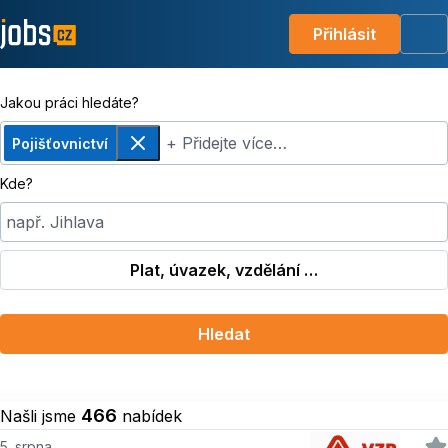
Přihlásit
Me
Jakou práci hledáte?
+ Přidejte více…
Pojišťovnictví
Odebrat
Kde?
např. Jihlava
Plat, úvazek, vzdělání …
Hledat
466
Našli jsme
nabídek
5. srpna