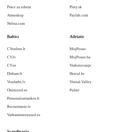
Práce za rohem
Platy.sk
Atmoskop
Paylab.com
Nelisa.com
Baltics
Adriatic
CVonline.lt
MojPosao
CV.lv
MojPosao.ba
CV.ee
Vrabotuvanje
Dirbam.lt
Hercul.hr
Visidarbi.lv
Virtual Valley
Otsintood.ee
Pulser
Personaloatrankos.lt
Recruitment.lv
Varbamisteenused.ee
Scandinavia